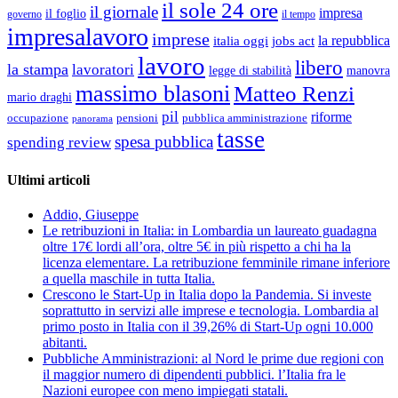
il sole 24 ore
il giornale
impresa
il foglio
governo
il tempo
impresalavoro
imprese
la repubblica
italia oggi
jobs act
lavoro
libero
la stampa
lavoratori
legge di stabilità
manovra
massimo blasoni
Matteo Renzi
mario draghi
pil
riforme
occupazione
pubblica amministrazione
pensioni
panorama
tasse
spesa pubblica
spending review
Ultimi articoli
Addio, Giuseppe
Le retribuzioni in Italia: in Lombardia un laureato guadagna
oltre 17€ lordi all’ora, oltre 5€ in più rispetto a chi ha la
licenza elementare. La retribuzione femminile rimane inferiore
a quella maschile in tutta Italia.
Crescono le Start-Up in Italia dopo la Pandemia. Si investe
soprattutto in servizi alle imprese e tecnologia. Lombardia al
primo posto in Italia con il 39,26% di Start-Up ogni 10.000
abitanti.
Pubbliche Amministrazioni: al Nord le prime due regioni con
il maggior numero di dipendenti pubblici. l’Italia fra le
Nazioni europee con meno impiegati statali.