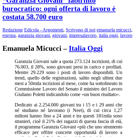
“Garanzia Giovani” labirinto
burocratico: ogni offerta di lavoro è
costata 58.700 euro
Redazione
Edicola - Argomenti
,
Scrivono di noi
emanuela micucci
,
europa
,
garanzia giovani
,
giovani
,
impresalavoro
,
italia oggi
,
lavoro
Emanuela Micucci –
Italia Oggi
Garanzia Giovani sale a quota 273.124 iscrizioni, di cui
76.003, il 28%, sono giovani presi in carico e profilati.
Mentre 29.229 sono i posti di lavoro disponibili. Un
trend, quello delle registrazioni, salito negli ultimi due
mesi a 50mila iscrizioni al mese, come ha sottolineato in
Commissione Lavoro del Senato il ministro del Lavoro
Giuliano Poletti indicandolo come «un buon risultato».
Dedicato ai 2.254.000 giovani tra i 15 e i 29 anni che
né studiano né lavorano (i Neet), di cui circa 1,27
milioni hanno fino a 24 anni e tra questi 181mila sono
stranieri, cioè il 21% dei ragazzi di questa fascia di età,
il programma Garanzia Giovani «più che uno strumento
efficace per offrire concrete opportunità di lavoro a