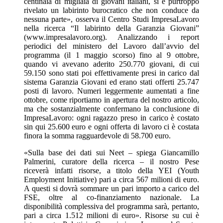
centinaia di migliaia di giovani italiani, si è purtroppo
rivelato un labirinto burocratico che non conduce da
nessuna parte», osserva il Centro Studi ImpresaLavoro
nella ricerca “Il labirinto della Garanzia Giovani”
(www.impresalavoro.org). Analizzando i report
periodici del ministero del Lavoro dall’avvio del
programma (il 1 maggio scorso) fino al 9 ottobre,
quando vi avevano aderito 250.770 giovani, di cui
59.150 sono stati poi effettivamente presi in carico dal
sistema Garanzia Giovani ed erano stati offerti 25.747
posti di lavoro. Numeri leggermente aumentati a fine
ottobre, come riportiamo in apertura del nostro articolo,
ma che sostanzialmente confermano la conclusione di
ImpresaLavoro: ogni ragazzo preso in carico è costato
sin qui 25.600 euro e ogni offerta di lavoro ci è costata
finora la somma ragguardevole di 58.700 euro.
«Sulla base dei dati sui Neet – spiega Giancamillo
Palmerini, curatore della ricerca – il nostro Pese
riceverà infatti risorse, a titolo della YEI (Youth
Employment Initiative) pari a circa 567 milioni di euro.
A questi si dovrà sommare un pari importo a carico del
FSE, oltre al co-finanziamento nazionale. La
disponibilità complessiva del programma sarà, pertanto,
pari a circa 1.512 milioni di euro». Risorse su cui è