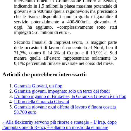
intervenuto Poletti in Commissione Lavoro al Senato,
indicando in 1,5 milioni la platea massima potenziale di
giovani e in 900mila quella ragionevole, ma precisando
che le risorse disponibili sono in grado di garantire il
servizio potenzialmente a 400-500mila giovani». A
oggi, ha aggiunto, «complessivamente sono stati
impiegati 561 milioni di euro».
Secondo l’analisi di ImpresaLavoro, la maggior parte
delle occasioni di lavoro è concentrata al Nord, ben il
71,7%, contro il 14,3% al Centro e il 13,9% al Sud
mentre quelle all’estero rappresentano solamente lo
0,1%: percentuali rimaste invariate nel corso del mese.
Articoli che potrebbero interessarti:
Garanzia Giovani, un flop
Garanzia giovani, impegnato solo un terzo dei fondi
L’ultimo inganno di Bruxelles, la Garanzia Giovani è un flop
Il flop della Garanzia Giovani
Garanzia giovani: ogni offerta di lavoro è finora costata
58.700 euro
«
Alla flexicurity servono più risorse e strategie
»
L’Irap, dopo
l’amputazione di Renzi, è soltanto un mostro da eliminare