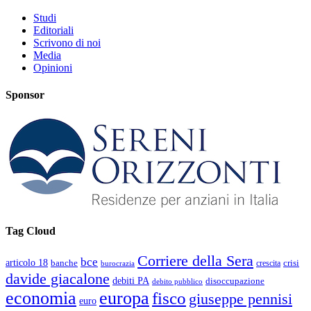
Studi
Editoriali
Scrivono di noi
Media
Opinioni
Sponsor
Tag Cloud
Corriere della Sera
bce
articolo 18
banche
crisi
crescita
burocrazia
davide giacalone
debiti PA
disoccupazione
debito pubblico
economia
europa
fisco
giuseppe pennisi
euro