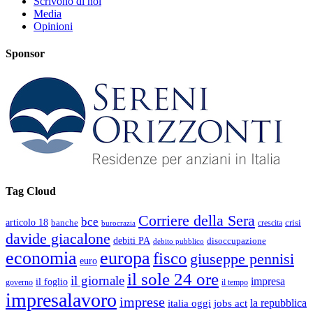
Scrivono di noi
Media
Opinioni
Sponsor
Tag Cloud
Corriere della Sera
bce
articolo 18
banche
crisi
crescita
burocrazia
davide giacalone
debiti PA
disoccupazione
debito pubblico
economia
europa
fisco
giuseppe pennisi
euro
il sole 24 ore
il giornale
impresa
il foglio
governo
il tempo
impresalavoro
imprese
la repubblica
italia oggi
jobs act