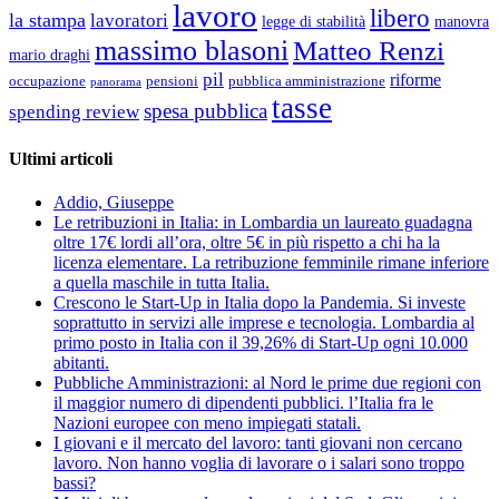
lavoro
libero
la stampa
lavoratori
legge di stabilità
manovra
massimo blasoni
Matteo Renzi
mario draghi
pil
riforme
occupazione
pubblica amministrazione
pensioni
panorama
tasse
spesa pubblica
spending review
Ultimi articoli
Addio, Giuseppe
Le retribuzioni in Italia: in Lombardia un laureato guadagna
oltre 17€ lordi all’ora, oltre 5€ in più rispetto a chi ha la
licenza elementare. La retribuzione femminile rimane inferiore
a quella maschile in tutta Italia.
Crescono le Start-Up in Italia dopo la Pandemia. Si investe
soprattutto in servizi alle imprese e tecnologia. Lombardia al
primo posto in Italia con il 39,26% di Start-Up ogni 10.000
abitanti.
Pubbliche Amministrazioni: al Nord le prime due regioni con
il maggior numero di dipendenti pubblici. l’Italia fra le
Nazioni europee con meno impiegati statali.
I giovani e il mercato del lavoro: tanti giovani non cercano
lavoro. Non hanno voglia di lavorare o i salari sono troppo
bassi?