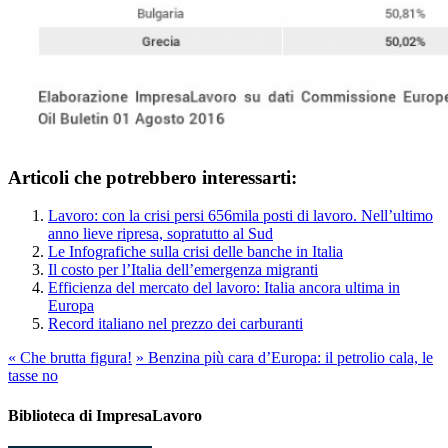
Articoli che potrebbero interessarti:
Lavoro: con la crisi persi 656mila posti di lavoro. Nell’ultimo
anno lieve ripresa, sopratutto al Sud
Le Infografiche sulla crisi delle banche in Italia
Il costo per l’Italia dell’emergenza migranti
Efficienza del mercato del lavoro: Italia ancora ultima in
Europa
Record italiano nel prezzo dei carburanti
«
Che brutta figura!
»
Benzina più cara d’Europa: il petrolio cala, le
tasse no
Biblioteca di ImpresaLavoro