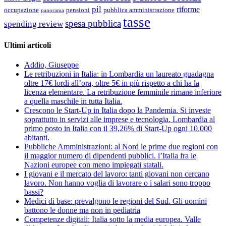
pil
riforme
occupazione
pubblica amministrazione
pensioni
panorama
tasse
spesa pubblica
spending review
Ultimi articoli
Addio, Giuseppe
Le retribuzioni in Italia: in Lombardia un laureato guadagna
oltre 17€ lordi all’ora, oltre 5€ in più rispetto a chi ha la
licenza elementare. La retribuzione femminile rimane inferiore
a quella maschile in tutta Italia.
Crescono le Start-Up in Italia dopo la Pandemia. Si investe
soprattutto in servizi alle imprese e tecnologia. Lombardia al
primo posto in Italia con il 39,26% di Start-Up ogni 10.000
abitanti.
Pubbliche Amministrazioni: al Nord le prime due regioni con
il maggior numero di dipendenti pubblici. l’Italia fra le
Nazioni europee con meno impiegati statali.
I giovani e il mercato del lavoro: tanti giovani non cercano
lavoro. Non hanno voglia di lavorare o i salari sono troppo
bassi?
Medici di base: prevalgono le regioni del Sud. Gli uomini
battono le donne ma non in pediatria
Competenze digitali: Italia sotto la media europea. Valle