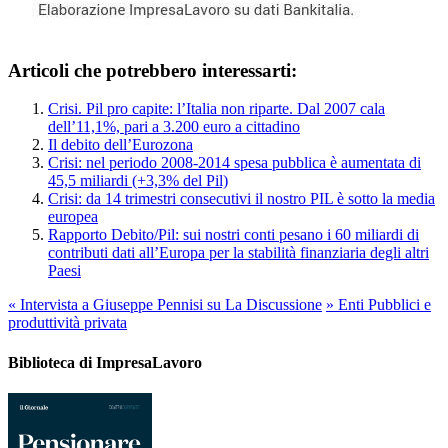
Articoli che potrebbero interessarti:
Crisi. Pil pro capite: l’Italia non riparte. Dal 2007 cala
dell’11,1%, pari a 3.200 euro a cittadino
Il debito dell’Eurozona
Crisi: nel periodo 2008-2014 spesa pubblica è aumentata di
45,5 miliardi (+3,3% del Pil)
Crisi: da 14 trimestri consecutivi il nostro PIL è sotto la media
europea
Rapporto Debito/Pil: sui nostri conti pesano i 60 miliardi di
contributi dati all’Europa per la stabilità finanziaria degli altri
Paesi
«
Intervista a Giuseppe Pennisi su La Discussione
»
Enti Pubblici e
produttività privata
Biblioteca di ImpresaLavoro