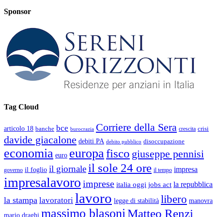
Sponsor
Tag Cloud
Corriere della Sera
bce
articolo 18
banche
crisi
crescita
burocrazia
davide giacalone
debiti PA
disoccupazione
debito pubblico
economia
europa
fisco
giuseppe pennisi
euro
il sole 24 ore
il giornale
impresa
il foglio
governo
il tempo
impresalavoro
imprese
la repubblica
italia oggi
jobs act
lavoro
libero
la stampa
lavoratori
legge di stabilità
manovra
massimo blasoni
Matteo Renzi
mario draghi