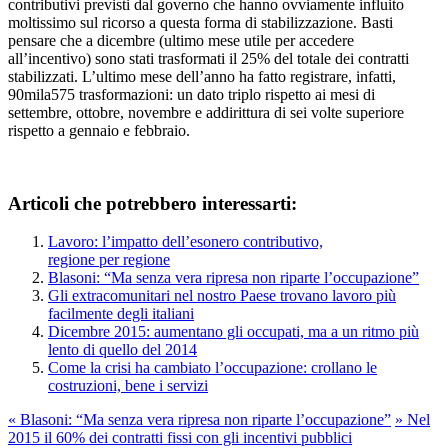
contributivi previsti dal governo che hanno ovviamente influito
moltissimo sul ricorso a questa forma di stabilizzazione. Basti
pensare che a dicembre (ultimo mese utile per accedere
all’incentivo) sono stati trasformati il 25% del totale dei contratti
stabilizzati. L’ultimo mese dell’anno ha fatto registrare, infatti,
90mila575 trasformazioni: un dato triplo rispetto ai mesi di
settembre, ottobre, novembre e addirittura di sei volte superiore
rispetto a gennaio e febbraio.
Articoli che potrebbero interessarti:
Lavoro: l’impatto dell’esonero contributivo,
regione per regione
Blasoni: “Ma senza vera ripresa non riparte l’occupazione”
Gli extracomunitari nel nostro Paese trovano lavoro più
facilmente degli italiani
Dicembre 2015: aumentano gli occupati, ma a un ritmo più
lento di quello del 2014
Come la crisi ha cambiato l’occupazione: crollano le
costruzioni, bene i servizi
«
Blasoni: “Ma senza vera ripresa non riparte l’occupazione”
»
Nel
2015 il 60% dei contratti fissi con gli incentivi pubblici