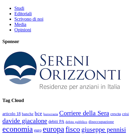
Studi
Editoriali
Scrivono di noi
Media
Opinioni
Sponsor
Tag Cloud
Corriere della Sera
bce
articolo 18
banche
crisi
crescita
burocrazia
davide giacalone
debiti PA
disoccupazione
debito pubblico
economia
europa
fisco
giuseppe pennisi
euro