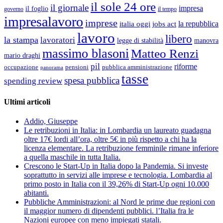
il sole 24 ore
il giornale
impresa
il foglio
governo
il tempo
impresalavoro
imprese
la repubblica
italia oggi
jobs act
lavoro
libero
la stampa
lavoratori
legge di stabilità
manovra
massimo blasoni
Matteo Renzi
mario draghi
pil
riforme
occupazione
pubblica amministrazione
pensioni
panorama
tasse
spesa pubblica
spending review
Ultimi articoli
Addio, Giuseppe
Le retribuzioni in Italia: in Lombardia un laureato guadagna
oltre 17€ lordi all’ora, oltre 5€ in più rispetto a chi ha la
licenza elementare. La retribuzione femminile rimane inferiore
a quella maschile in tutta Italia.
Crescono le Start-Up in Italia dopo la Pandemia. Si investe
soprattutto in servizi alle imprese e tecnologia. Lombardia al
primo posto in Italia con il 39,26% di Start-Up ogni 10.000
abitanti.
Pubbliche Amministrazioni: al Nord le prime due regioni con
il maggior numero di dipendenti pubblici. l’Italia fra le
Nazioni europee con meno impiegati statali.