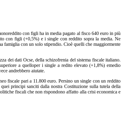
 monoreddito con figli ha in media pagato al fisco 640 euro in più
dito con figli (+0,5%) e i single con reddito sopra la media. Ne
una famiglia con un solo stipendio. Cioè quelli che maggiormente
a dei dati Ocse, della schizofrenia del sistema fiscale italiano.
uperiore a quelloper i single a redito elevato (+1,8%) emedio
vece andrebbero aiutate.
uneo fiscale pari a 11.800 euro. Persino un single con un reddito
ei principi sanciti dalla nostra Costituzione sulla tutela della
politiche fiscali che non rispondono affatto alla crisi economica e