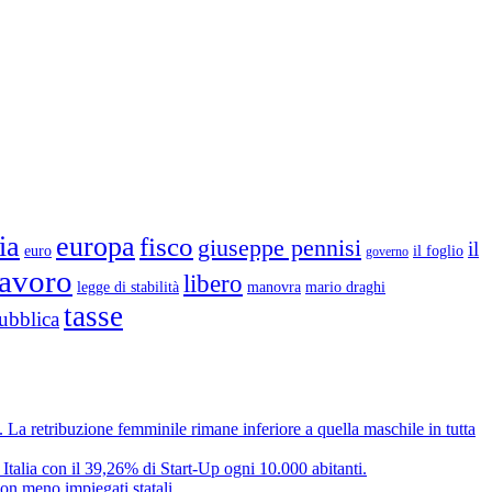
ia
europa
fisco
giuseppe pennisi
il
euro
il foglio
governo
lavoro
libero
legge di stabilità
mario draghi
manovra
tasse
ubblica
e. La retribuzione femminile rimane inferiore a quella maschile in tutta
 Italia con il 39,26% di Start-Up ogni 10.000 abitanti.
on meno impiegati statali.