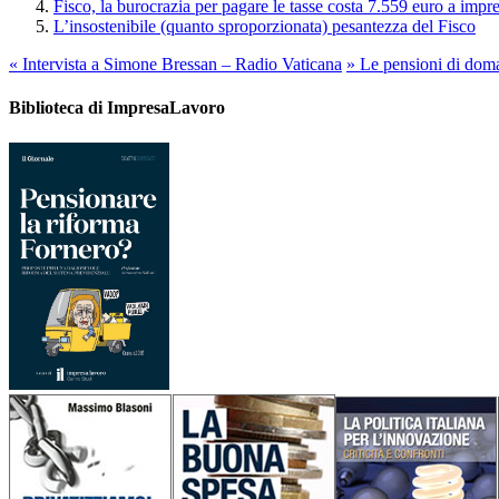
Fisco, la burocrazia per pagare le tasse costa 7.559 euro a impr
L’insostenibile (quanto sproporzionata) pesantezza del Fisco
«
Intervista a Simone Bressan – Radio Vaticana
»
Le pensioni di doman
Biblioteca di ImpresaLavoro