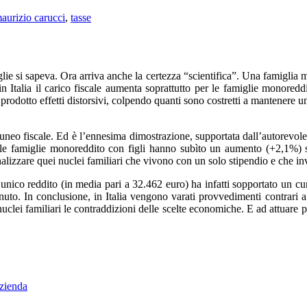
aurizio carucci
,
tasse
glie si sapeva. Ora arriva anche la certezza “scientifica”. Una famiglia
in Italia il carico fiscale aumenta soprattutto per le famiglie monored
prodotto effetti distorsivi, colpendo quanti sono costretti a mantenere 
eo fiscale. Ed è l’ennesima dimostrazione, supportata dall’autorevolezz
 le famiglie monoreddito con figli hanno subìto un aumento (+2,1%) s
alizzare quei nuclei familiari che vivono con un solo stipendio e che in
n unico reddito (in media pari a 32.462 euro) ha infatti sopportato un c
to. In conclusione, in Italia vengono varati provvedimenti contrari a qu
i nuclei familiari le contraddizioni delle scelte economiche. E ad attuare 
azienda