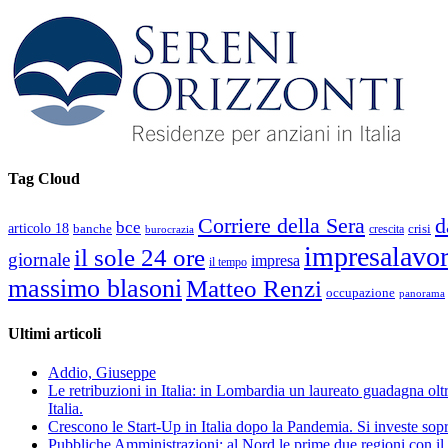
Tag Cloud
d
Corriere della Sera
bce
articolo 18
banche
crisi
crescita
burocrazia
impresalavo
il sole 24 ore
giornale
impresa
il tempo
massimo blasoni
Matteo Renzi
occupazione
panorama
Ultimi articoli
Addio, Giuseppe
Le retribuzioni in Italia: in Lombardia un laureato guadagna oltre
Italia.
Crescono le Start-Up in Italia dopo la Pandemia. Si investe sopr
Pubbliche Amministrazioni: al Nord le prime due regioni con il 