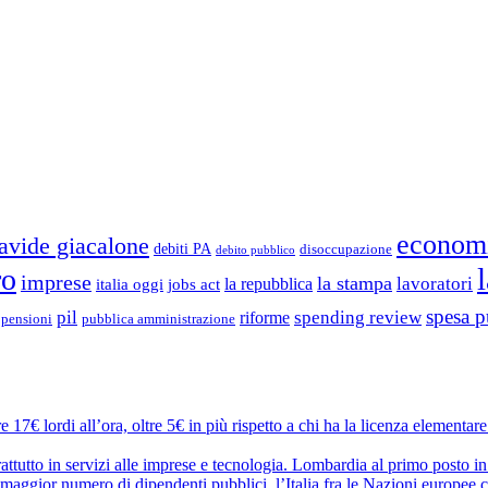
econom
avide giacalone
debiti PA
disoccupazione
debito pubblico
ro
imprese
la stampa
lavoratori
la repubblica
italia oggi
jobs act
spesa p
pil
spending review
riforme
pubblica amministrazione
pensioni
 17€ lordi all’ora, oltre 5€ in più rispetto a chi ha la licenza elementar
attutto in servizi alle imprese e tecnologia. Lombardia al primo posto in
maggior numero di dipendenti pubblici. l’Italia fra le Nazioni europee c