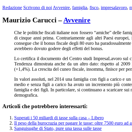
Redazione
Scrivono di noi
Avvenire
,
famiglia
,
fisco
,
impresalavoro
,
m
Maurizio Carucci –
Avvenire
Che le politiche fiscali italiane non fossero “amiche” delle fami
di cinque anni prima. Contrariamente agli altri Paesi europei, 
consegue che il bonus fiscale degli 80 euro ha paradossalmente 
avrebbero dovuto godere degli effetti del bonus.
Lo certifica il documento del Centro studi ImpresaLavoro sul cun
Tendenza dimostrata anche da un altro dato: rispetto al 2009
(+1,4%). La crescita del cuneo fiscale, insomma, finisce per pen
In valori assoluti, nel 2014 una famiglia con figli a carico e u
medio e senza figli a carico ha avuto un incremento più contenu
famiglia e dei figli. In particolare, si continuano a scaricare su
demografica.
Articoli che potrebbero interessarti:
Superati i 50 miliardi di tasse sulla casa – Libero
Il peso della burocrazia per pagare le tasse: oltre 7500 euro ad 
Sanguisughe di Stato, pure una tassa sulle tasse