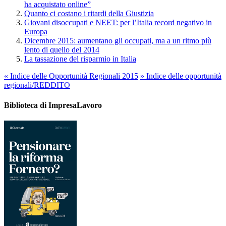
ha acquistato online”
Quanto ci costano i ritardi della Giustizia
Giovani disoccupati e NEET: per l’Italia record negativo in
Europa
Dicembre 2015: aumentano gli occupati, ma a un ritmo più
lento di quello del 2014
La tassazione del risparmio in Italia
«
Indice delle Opportunità Regionali 2015
»
Indice delle opportunità
regionali/REDDITO
Biblioteca di ImpresaLavoro