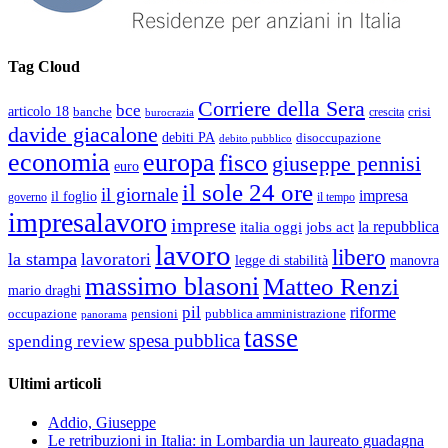
Tag Cloud
Corriere della Sera
bce
articolo 18
banche
crisi
crescita
burocrazia
davide giacalone
debiti PA
disoccupazione
debito pubblico
economia
europa
fisco
giuseppe pennisi
euro
il sole 24 ore
il giornale
impresa
il foglio
governo
il tempo
impresalavoro
imprese
la repubblica
italia oggi
jobs act
lavoro
libero
la stampa
lavoratori
legge di stabilità
manovra
massimo blasoni
Matteo Renzi
mario draghi
pil
riforme
occupazione
pubblica amministrazione
pensioni
panorama
tasse
spesa pubblica
spending review
Ultimi articoli
Addio, Giuseppe
Le retribuzioni in Italia: in Lombardia un laureato guadagna