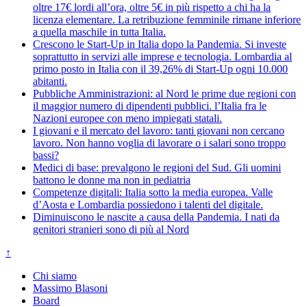
oltre 17€ lordi all’ora, oltre 5€ in più rispetto a chi ha la
licenza elementare. La retribuzione femminile rimane inferiore
a quella maschile in tutta Italia.
Crescono le Start-Up in Italia dopo la Pandemia. Si investe
soprattutto in servizi alle imprese e tecnologia. Lombardia al
primo posto in Italia con il 39,26% di Start-Up ogni 10.000
abitanti.
Pubbliche Amministrazioni: al Nord le prime due regioni con
il maggior numero di dipendenti pubblici. l’Italia fra le
Nazioni europee con meno impiegati statali.
I giovani e il mercato del lavoro: tanti giovani non cercano
lavoro. Non hanno voglia di lavorare o i salari sono troppo
bassi?
Medici di base: prevalgono le regioni del Sud. Gli uomini
battono le donne ma non in pediatria
Competenze digitali: Italia sotto la media europea. Valle
d’Aosta e Lombardia possiedono i talenti del digitale.
Diminuiscono le nascite a causa della Pandemia. I nati da
genitori stranieri sono di più al Nord
↑
Chi siamo
Massimo Blasoni
Board