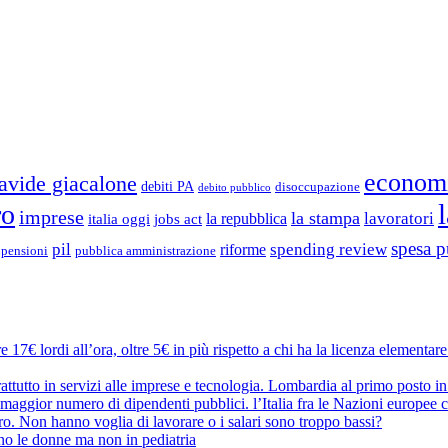
econom
avide giacalone
debiti PA
disoccupazione
debito pubblico
ro
imprese
la stampa
lavoratori
la repubblica
italia oggi
jobs act
spesa p
pil
spending review
riforme
pubblica amministrazione
pensioni
 17€ lordi all’ora, oltre 5€ in più rispetto a chi ha la licenza elementar
attutto in servizi alle imprese e tecnologia. Lombardia al primo posto in
maggior numero di dipendenti pubblici. l’Italia fra le Nazioni europee c
oro. Non hanno voglia di lavorare o i salari sono troppo bassi?
no le donne ma non in pediatria