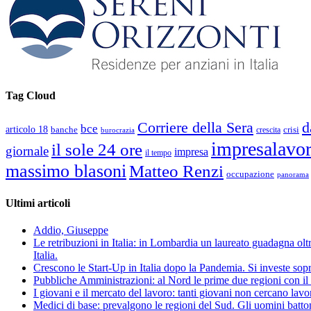
Tag Cloud
d
Corriere della Sera
bce
articolo 18
banche
crisi
crescita
burocrazia
impresalavo
il sole 24 ore
giornale
impresa
il tempo
massimo blasoni
Matteo Renzi
occupazione
panorama
Ultimi articoli
Addio, Giuseppe
Le retribuzioni in Italia: in Lombardia un laureato guadagna oltre
Italia.
Crescono le Start-Up in Italia dopo la Pandemia. Si investe sopr
Pubbliche Amministrazioni: al Nord le prime due regioni con il 
I giovani e il mercato del lavoro: tanti giovani non cercano lav
Medici di base: prevalgono le regioni del Sud. Gli uomini batto