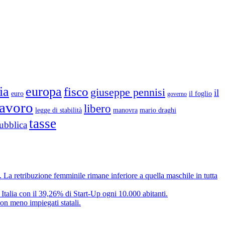
ia
europa
fisco
giuseppe pennisi
il
euro
il foglio
governo
lavoro
libero
legge di stabilità
mario draghi
manovra
tasse
ubblica
e. La retribuzione femminile rimane inferiore a quella maschile in tutta
 Italia con il 39,26% di Start-Up ogni 10.000 abitanti.
on meno impiegati statali.