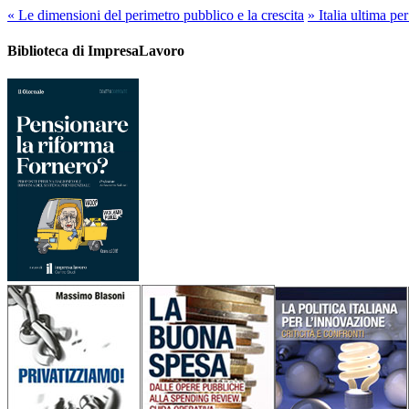
«
Le dimensioni del perimetro pubblico e la crescita
»
Italia ultima per
Biblioteca di ImpresaLavoro