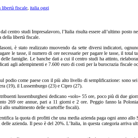
 libertà fiscale
,
italia oggi
 dal centro studi Impresalavoro, l’Italia risulta essere all’ultimo posto ne
della libertà fiscale.
lasoni, è stato realizzato muovendo da sette diversi indicatori, ognun
re le tasse, il numero di ore necessarie per pagare le tasse, il total tax 
te delle famiglie. Le banche dati a cui il centro studi ha attinto, riela
cati agli adempimenti e 7.600 euro di costi per la burocrazia fiscale occu
ul podio come paese con il più alto livello di semplificazione: sono sei 
ra (19), il Lussemburgo (23) e Cipro (27).
ntribuenti lussemburghesi dedicano «solo» 55 ore, poco più di due giorni,
imento 269 ore annue, pari a 11 giorni e 2 ore. Peggio fanno la Polon
allo smaltimento delle scartoffie fiscali).
ntifica la quota di profitti che una media azienda paga ogni anno allo St
 delle azienda. Il peso è del 20%. L’Italia, in questa categoria arriv