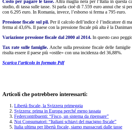
Costo per pagare le tasse.
Altra maglia nera per l’Italia in questa c
studio, di tassa sulle tasse. Si parla cioè di 7.559 euro annui che si p
con 6.295 euro. In Romania, invece, l’esborso si ferma a 795 euro.
Pressione fiscale sul pil.
Per il calcolo dell’indice è l’indicatore di m
ferma al 43,6%. Il paese con la pressione fiscale più alta è la Danima
Variazione pressione fiscale dal 2000 al 2014.
In questo caso peggio 
Tax rate sulle famiglie.
Anche sulla pressione fiscale delle famiglie
risulta essere il paese più «ostile» con una incidenza del 36,88%.
Scarica l’articolo in formato Pdf
Articoli che potrebbero interessarti:
Libertà fiscale, la Svizzera primeggia
Svizzera: prima in Europa perché meno tassata
Federcontribuenti: “Fisco, un sistema da ripensare”
Noi Consumatori: “Italiani schiavi del macigno fiscale”
Italia ultima per libertà fiscale, siamo massacrati dalle tasse