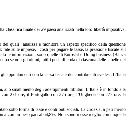
lla classifica finale dei 29 paesi analizzati nella loro libertà impositiva.
o dei quali «analizza e monitora un aspetto specifico della questione
rate sulle imprese, i costi per pagare le tasse, la pressione fiscale sul
borando le informazioni, sono quelle di Eurostat e Doing business (Banca
pa se non gli ultimi, tutti i posti di coda di ciascuna delle tabelle dei
gli appuntamenti con la cassa fiscale dei contribuenti svedesi. L’Italia
 allo smaltimento degli adempimenti tributari. L’Italia è in fondo alla
ia con 271 ore, il Portogallo con 275 ore, l’Ungheria con 277 ore, la
ato sotto forma di tasse e contributi sociali. La Croazia, a pari merito
a ultima con un peso pari al 64,8%. Non sono messe meglio comunque la