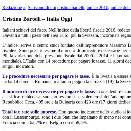
Redazione
»
,
Scrivono di noi
cristina bartelli
,
indice 2016
,
indice della
Cristina Bartelli – Italia Oggi
Italiani schiavi del fisco. Nell’indice della libertà fiscale 2016, redatto
Davanti a tutti i paesi dell’area Euro, più la Svizzera, incoronata regina 
L’indice, scrive il centro studi fondato dall’imprenditore Massimo B
fiscale». Sono presi in esame il numero di procedure necessarie per paga
Pil, la variazione della pressione fiscale dal 2000 al 2014 e il tax ra
mondiale). L’Italia con 14 procedure per pagare le tasse, 11 giorni dedi
singoli indicatori.
Le procedure necessarie per pagare le tasse
.
È la Svezia a essere s
ne ha 14 come la Romania, ma fanno peggio la Croazia (19), la Svizze
Il numero di ore necessarie per pagare le tasse.
I consulenti e i co
classifica: richiede ai suoi professionisti e volenterosi dell’ademp
Repubblica Ceca, 405 ore e la Bulgaria con 423 ore (17 giorni dedicati 
Total tax rate sulle imprese.
Con questo indicatore nello studio si ide
con il Lussemburgo, sono i due Stati che impattano di meno nei conti
Francia coni il 62,7% e il Belgio con il 58,4%.