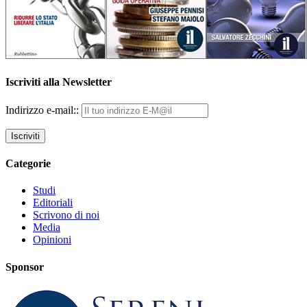
Iscriviti alla Newsletter
Indirizzo e-mail::
Categorie
Studi
Editoriali
Scrivono di noi
Media
Opinioni
Sponsor