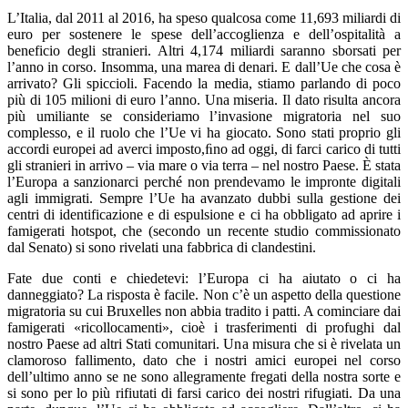
L’Italia, dal 2011 al 2016, ha speso qualcosa come 11,693 miliardi di
euro per sostenere le spese dell’accoglienza e dell’ospitalità a
beneficio degli stranieri. Altri 4,174 miliardi saranno sborsati per
l’anno in corso. Insomma, una marea di denari. E dall’Ue che cosa è
arrivato? Gli spiccioli. Facendo la media, stiamo parlando di poco
più di 105 milioni di euro l’anno. Una miseria. Il dato risulta ancora
più umiliante se consideriamo l’invasione migratoria nel suo
complesso, e il ruolo che l’Ue vi ha giocato. Sono stati proprio gli
accordi europei ad averci imposto,ﬁno ad oggi, di farci carico di tutti
gli stranieri in arrivo – via mare o via terra – nel nostro Paese. È stata
l’Europa a sanzionarci perché non prendevamo le impronte digitali
agli immigrati. Sempre l’Ue ha avanzato dubbi sulla gestione dei
centri di identificazione e di espulsione e ci ha obbligato ad aprire i
famigerati hotspot, che (secondo un recente studio commissionato
dal Senato) si sono rivelati una fabbrica di clandestini.
Fate due conti e chiedetevi: l’Europa ci ha aiutato o ci ha
danneggiato? La risposta è facile. Non c’è un aspetto della questione
migratoria su cui Bruxelles non abbia tradito i patti. A cominciare dai
famigerati «ricollocamenti», cioè i trasferimenti di profughi dal
nostro Paese ad altri Stati comunitari. Una misura che si è rivelata un
clamoroso fallimento, dato che i nostri amici europei nel corso
dell’ultimo anno se ne sono allegramente fregati della nostra sorte e
si sono per lo più rifiutati di farsi carico dei nostri rifugiati. Da una