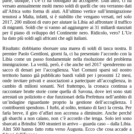
parte, dunque, l’Ue ci ha obbligato ad accogliere. Dall’altro, ci ha
versato annualmente molti meno soldi di quelli che ora verranno dati
all’Africa sotto forma di aiuti. All’ultimo vertice sull’immigrazione
tenutosi a Malta, infatti, si è stabilito che vengano versati, nel solo
2017, 200 milioni di euro per aiutare la Libia ad affrontare il traffico
di migranti. Soldi che si vanno ad aggiungere ai 31 miliardi stanziati
per il piano di sviluppo del Continente nero. Ridicolo, vero? L’Ue
ha dato più soldi agli africani che agli italiani.
Risultato: dobbiamo sborsare una marea di soldi di tasca nostra. Il
premier Paolo Gentiloni, giorni fa, ci ha presentato l’accordo con la
Libia come un passo fondamentale nella risoluzione del problema
immigrazione. La verità, però, è che anche nel 2017 spenderemo un
sacco di denari per l’accoglienza. Vari Comuni sparsi sul nostro
territorio hanno già pubblicato bandi validi per i prossimi 12 mesi,
onde invitare privati e associazioni a partecipare all’accoglienza, in
cambio di milioni sonanti. Nel frattempo, la cronaca continua a
raccontare brutte storie come quella di Savona, dove ieri sono stati
arrestati un poliziotto e due funzionari della Prefettura nell’ambito di
un’indagine riguardante proprio la gestione dell’accoglienza. I
contribuenti spendono. I furbi, al solito, tentano di farci la cresta. Per
farla breve, il giro d’affari non accenna a diminuire. Anche perché
gli sbarchi a non calano, non c’è accordo che tenga. Solo ieri sono
sbarcati a Brindisi 500 stranieri in arrivo – guarda caso – dalla Libia.
Altri 500 hanno fatto rotta verso Augusta. Ecco che cosa accade a