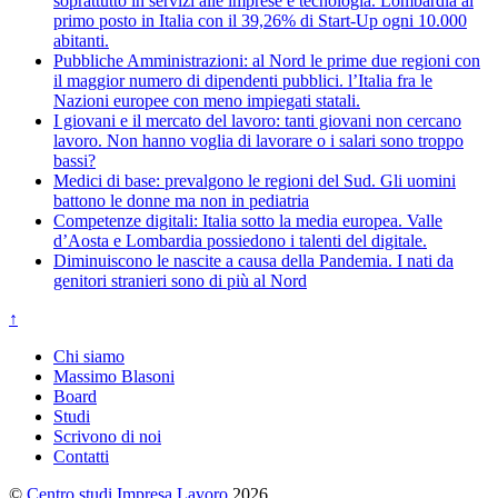
soprattutto in servizi alle imprese e tecnologia. Lombardia al
primo posto in Italia con il 39,26% di Start-Up ogni 10.000
abitanti.
Pubbliche Amministrazioni: al Nord le prime due regioni con
il maggior numero di dipendenti pubblici. l’Italia fra le
Nazioni europee con meno impiegati statali.
I giovani e il mercato del lavoro: tanti giovani non cercano
lavoro. Non hanno voglia di lavorare o i salari sono troppo
bassi?
Medici di base: prevalgono le regioni del Sud. Gli uomini
battono le donne ma non in pediatria
Competenze digitali: Italia sotto la media europea. Valle
d’Aosta e Lombardia possiedono i talenti del digitale.
Diminuiscono le nascite a causa della Pandemia. I nati da
genitori stranieri sono di più al Nord
↑
Chi siamo
Massimo Blasoni
Board
Studi
Scrivono di noi
Contatti
©
Centro studi Impresa Lavoro
2026