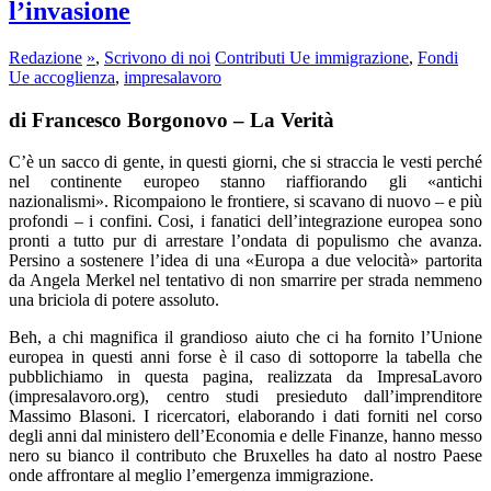
l’invasione
Redazione
»
,
Scrivono di noi
Contributi Ue immigrazione
,
Fondi
Ue accoglienza
,
impresalavoro
di Francesco Borgonovo – La Verità
C’è un sacco di gente, in questi giorni, che si straccia le vesti perché
nel continente europeo stanno riaffiorando gli «antichi
nazionalismi». Ricompaiono le frontiere, si scavano di nuovo – e più
profondi – i confini. Cosi, i fanatici dell’integrazione europea sono
pronti a tutto pur di arrestare l’ondata di populismo che avanza.
Persino a sostenere l’idea di una «Europa a due velocità» partorita
da Angela Merkel nel tentativo di non smarrire per strada nemmeno
una briciola di potere assoluto.
Beh, a chi magnifica il grandioso aiuto che ci ha fornito l’Unione
europea in questi anni forse è il caso di sottoporre la tabella che
pubblichiamo in questa pagina, realizzata da ImpresaLavoro
(impresalavoro.org), centro studi presieduto dall’imprenditore
Massimo Blasoni. I ricercatori, elaborando i dati forniti nel corso
degli anni dal ministero dell’Economia e delle Finanze, hanno messo
nero su bianco il contributo che Bruxelles ha dato al nostro Paese
onde affrontare al meglio l’emergenza immigrazione.