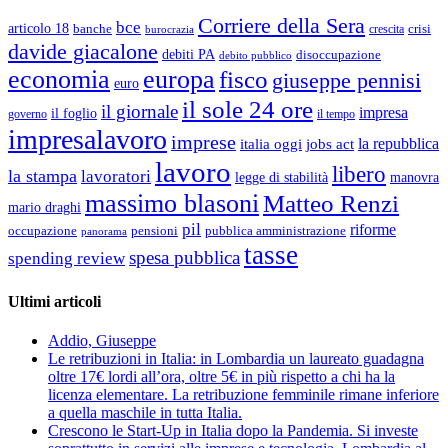
Corriere della Sera
bce
articolo 18
banche
crisi
crescita
burocrazia
davide giacalone
debiti PA
disoccupazione
debito pubblico
economia
europa
fisco
giuseppe pennisi
euro
il sole 24 ore
il giornale
impresa
il foglio
governo
il tempo
impresalavoro
imprese
la repubblica
italia oggi
jobs act
lavoro
libero
la stampa
lavoratori
legge di stabilità
manovra
massimo blasoni
Matteo Renzi
mario draghi
pil
riforme
occupazione
pubblica amministrazione
pensioni
panorama
tasse
spesa pubblica
spending review
Ultimi articoli
Addio, Giuseppe
Le retribuzioni in Italia: in Lombardia un laureato guadagna
oltre 17€ lordi all’ora, oltre 5€ in più rispetto a chi ha la
licenza elementare. La retribuzione femminile rimane inferiore
a quella maschile in tutta Italia.
Crescono le Start-Up in Italia dopo la Pandemia. Si investe