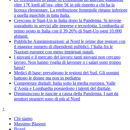
oltre 17€ lordi all’ora, oltre 5€ in più rispetto a chi ha la
licenza elementare. La retribuzione femminile rimane inferiore
a quella maschile in tutta Italia.
Crescono le Start-Up in Italia dopo la Pandemia. Si investe
soprattutto in servizi alle imprese e tecnologia. Lombardia al
primo posto in Italia con il 39,26% di Start-Up ogni 10.000
abitanti.
Pubbliche Amministrazioni: al Nord le prime due regioni con
il maggior numero di dipendenti pubblici. l’Italia fra le
Nazioni europee con meno impiegati statali.
I giovani e il mercato del lavoro: tanti giovani non cercano
lavoro. Non hanno voglia di lavorare o i salari sono troppo
bassi?
Medici di base: prevalgono le regioni del Sud. Gli uomini
battono le donne ma non in pediatria
Competenze digitali: Italia sotto la media europea. Valle
d’Aosta e Lombardia possiedono i talenti del digitale.
Diminuiscono le nascite a causa della Pandemia. I nati da
genitori stranieri sono di più al Nord
↑
Chi siamo
Massimo Blasoni
Board