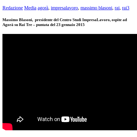
Redazione
Media
agorà
,
impresalavoro
,
massimo blasoni
,
rai
,
rai3
Massimo Blasoni, presidente del Centro Studi ImpresaLavoro, ospite ad
Agorà su Rai Tre – puntata del 23 gennaio 2015