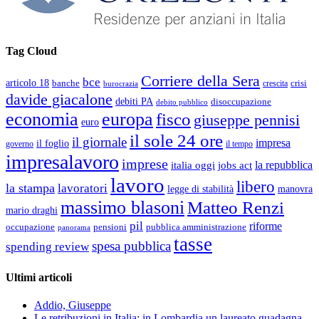
Tag Cloud
Corriere della Sera
bce
articolo 18
banche
crisi
crescita
burocrazia
davide giacalone
debiti PA
disoccupazione
debito pubblico
economia
europa
fisco
giuseppe pennisi
euro
il sole 24 ore
il giornale
impresa
il foglio
governo
il tempo
impresalavoro
imprese
la repubblica
italia oggi
jobs act
lavoro
libero
la stampa
lavoratori
legge di stabilità
manovra
massimo blasoni
Matteo Renzi
mario draghi
pil
riforme
occupazione
pubblica amministrazione
pensioni
panorama
tasse
spesa pubblica
spending review
Ultimi articoli
Addio, Giuseppe
Le retribuzioni in Italia: in Lombardia un laureato guadagna