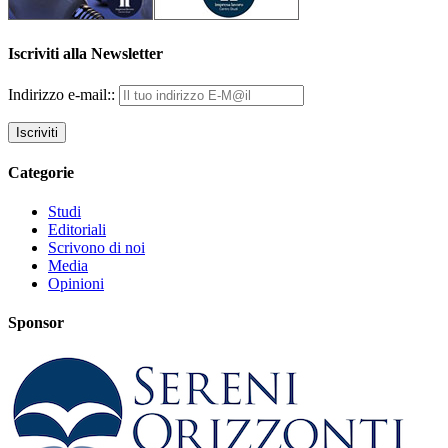
Iscriviti alla Newsletter
Indirizzo e-mail::
Categorie
Studi
Editoriali
Scrivono di noi
Media
Opinioni
Sponsor