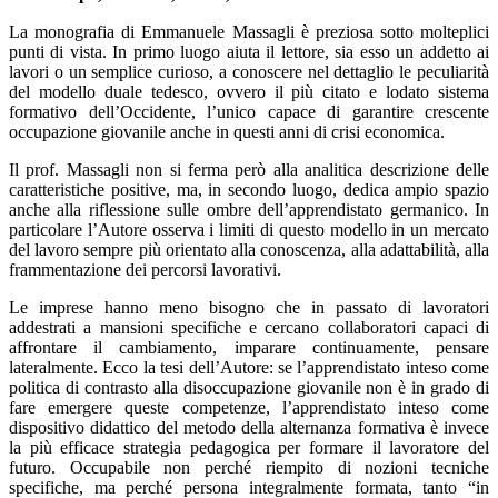
La monografia di Emmanuele Massagli è preziosa sotto molteplici
punti di vista. In primo luogo aiuta il lettore, sia esso un addetto ai
lavori o un semplice curioso, a conoscere nel dettaglio le peculiarità
del modello duale tedesco, ovvero il più citato e lodato sistema
formativo dell’Occidente, l’unico capace di garantire crescente
occupazione giovanile anche in questi anni di crisi economica.
Il prof. Massagli non si ferma però alla analitica descrizione delle
caratteristiche positive, ma, in secondo luogo, dedica ampio spazio
anche alla riflessione sulle ombre dell’apprendistato germanico. In
particolare l’Autore osserva i limiti di questo modello in un mercato
del lavoro sempre più orientato alla conoscenza, alla adattabilità, alla
frammentazione dei percorsi lavorativi.
Le imprese hanno meno bisogno che in passato di lavoratori
addestrati a mansioni specifiche e cercano collaboratori capaci di
affrontare il cambiamento, imparare continuamente, pensare
lateralmente. Ecco la tesi dell’Autore: se l’apprendistato inteso come
politica di contrasto alla disoccupazione giovanile non è in grado di
fare emergere queste competenze, l’apprendistato inteso come
dispositivo didattico del metodo della alternanza formativa è invece
la più efficace strategia pedagogica per formare il lavoratore del
futuro. Occupabile non perché riempito di nozioni tecniche
specifiche, ma perché persona integralmente formata, tanto “in