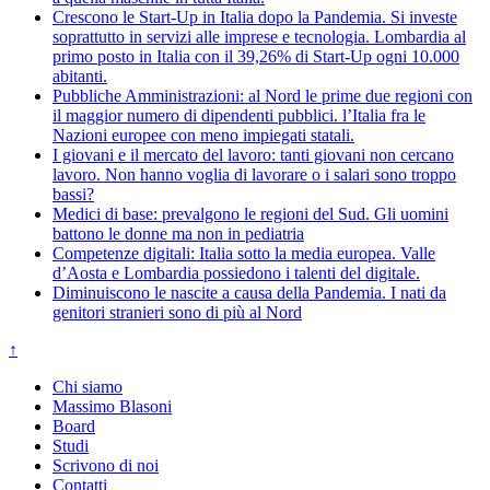
Crescono le Start-Up in Italia dopo la Pandemia. Si investe
soprattutto in servizi alle imprese e tecnologia. Lombardia al
primo posto in Italia con il 39,26% di Start-Up ogni 10.000
abitanti.
Pubbliche Amministrazioni: al Nord le prime due regioni con
il maggior numero di dipendenti pubblici. l’Italia fra le
Nazioni europee con meno impiegati statali.
I giovani e il mercato del lavoro: tanti giovani non cercano
lavoro. Non hanno voglia di lavorare o i salari sono troppo
bassi?
Medici di base: prevalgono le regioni del Sud. Gli uomini
battono le donne ma non in pediatria
Competenze digitali: Italia sotto la media europea. Valle
d’Aosta e Lombardia possiedono i talenti del digitale.
Diminuiscono le nascite a causa della Pandemia. I nati da
genitori stranieri sono di più al Nord
↑
Chi siamo
Massimo Blasoni
Board
Studi
Scrivono di noi
Contatti