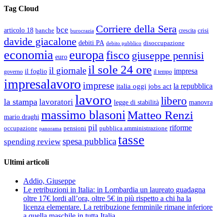
Tag Cloud
Corriere della Sera
bce
articolo 18
banche
crisi
crescita
burocrazia
davide giacalone
debiti PA
disoccupazione
debito pubblico
economia
europa
fisco
giuseppe pennisi
euro
il sole 24 ore
il giornale
impresa
il foglio
governo
il tempo
impresalavoro
imprese
la repubblica
italia oggi
jobs act
lavoro
libero
la stampa
lavoratori
legge di stabilità
manovra
massimo blasoni
Matteo Renzi
mario draghi
pil
riforme
occupazione
pubblica amministrazione
pensioni
panorama
tasse
spesa pubblica
spending review
Ultimi articoli
Addio, Giuseppe
Le retribuzioni in Italia: in Lombardia un laureato guadagna
oltre 17€ lordi all’ora, oltre 5€ in più rispetto a chi ha la
licenza elementare. La retribuzione femminile rimane inferiore
a quella maschile in tutta Italia.