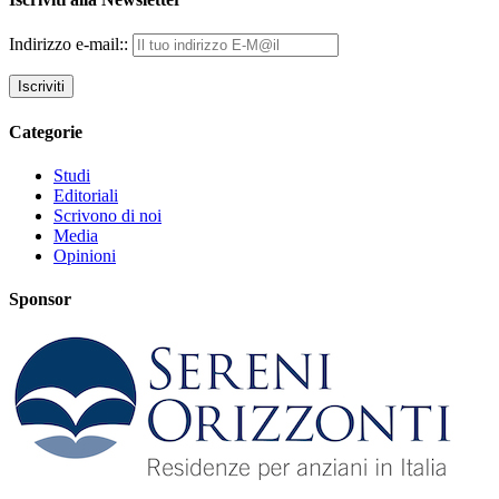
Indirizzo e-mail::
Categorie
Studi
Editoriali
Scrivono di noi
Media
Opinioni
Sponsor