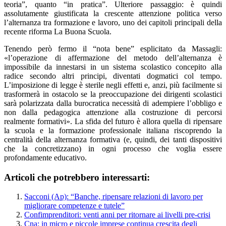
teoria”, quanto “in pratica”. Ulteriore passaggio: è quindi
assolutamente giustificata la crescente attenzione politica verso
l’alternanza tra formazione e lavoro, uno dei capitoli principali della
recente riforma La Buona Scuola.
Tenendo però fermo il “nota bene” esplicitato da Massagli:
«l’operazione di affermazione del metodo dell’alternanza è
impossibile da innestarsi in un sistema scolastico concepito alla
radice secondo altri principi, diventati dogmatici col tempo.
L’imposizione di legge è sterile negli effetti e, anzi, più facilmente si
trasformerà in ostacolo se la preoccupazione dei dirigenti scolastici
sarà polarizzata dalla burocratica necessità di adempiere l’obbligo e
non dalla pedagogica attenzione alla costruzione di percorsi
realmente formativi». La sfida del futuro è allora quella di ripensare
la scuola e la formazione professionale italiana riscoprendo la
centralità della alternanza formativa (e, quindi, dei tanti dispositivi
che la concretizzano) in ogni processo che voglia essere
profondamente educativo.
Articoli che potrebbero interessarti:
Sacconi (Ap): “Banche, ripensare relazioni di lavoro per
migliorare competenze e tutele”
Confimprenditori: venti anni per ritornare ai livelli pre-crisi
Cna: in micro e piccole imprese continua crescita degli