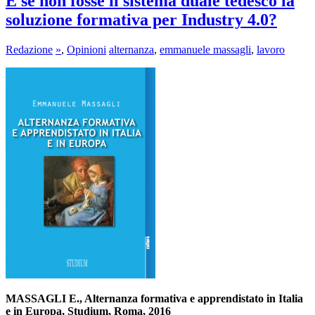
E se non fosse il sistema duale tedesco la
soluzione formativa per Industry 4.0?
Redazione
»
,
Opinioni
alternanza
,
emmanuele massagli
,
lavoro
MASSAGLI E., Alternanza formativa e apprendistato in Italia
e in Europa, Studium, Roma, 2016