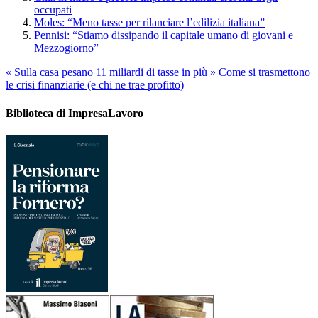
occupati
Moles: “Meno tasse per rilanciare l’edilizia italiana”
Pennisi: “Stiamo dissipando il capitale umano di giovani e
Mezzogiorno”
«
Sulla casa pesano 11 miliardi di tasse in più
»
Come si trasmettono
le crisi finanziarie (e chi ne trae profitto)
Biblioteca di ImpresaLavoro