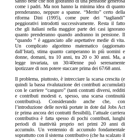
sanno bene che non godranno di una pensione generosa
come i padri. Ma non hanno la minima idea di quanto
prenderanno, neppure a spanne. “Merito” certo della
riforma Dini (1995), come pure dei “tagliandi”
peggiorativi introdotti successivamente. Resta il fatto
che gli italiani nella maggior parte dei casi ignorano
quanto prenderanno quando andranno in pensione. Il
“quando ” è agganciato alle aspettative medie di vita.
Un complicato algoritmo matematico (aggiornato
dall’Istat), stima quanto camperanno in più uomini e
donne, domani, tra 10 anni, tra 20 o 30 anni. Ma, a
legge invariata, un 30/40enne può serenamente
ipotizzare di non potere staccare prima dei 67/68 anni.
Il problema, piuttosto, è intrecciare la scarsa crescita (e
quindi la bassa rivalutazione dei contributi accumulati)
con le carriere “canguro” (tanti contratti diversi, redditi
e contributi modesti e, spesso, una scarsa continuità
contributiva). Considerando anche che, con
l’introduzione delle novità portate in dote dal Jobs Act
(e prima ancora dei contratti ﬂessibili), l’attuale carriera
contributiva è fatta spesso di pochi contributi, lunghi
periodi di inattività proprio nei primi 20 anni di
accumulo. Un ventennio di accumulo fondamentale
soprattutto con il sistema contributivo (che ha scalzato il