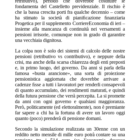
retributivo), periodo che dovrebbe costituire le
fondamenta del Castelletto previdenziale. Il rischio è
che la bassa crescita porti fra qualche decennio – come
ha stimato la società di pianiﬁcazione ﬁnanziaria
Progetica per il supplemento CorriereEconomia di ieri –
insieme alla mancanza di continuità nei versamenti a
pensioni irrisorie, comunque non in grado di garantire
una vecchiaia dignitosa.
La colpa non è solo dei sistemi di calcolo delle nostre
pensioni (retributivo vs contributivo), e neppure della
crisi, ma anche della scarsa chiarezza degli enti preposti
e, in primo luogo, del governo. Da anni si parla della
famosa «busta arancione», una sorta di proiezione
pensionistica aggiornata che dovrebbe arrivare a
cadenze ﬁsse a tutti i lavoratori per renderli consapevoli
di quanto accumulato, dei rendimenti maturati, e quindi
della futura pensione che verrà percepita. La si promette
da anni con ogni governo e qualsiasi maggioranza.
Però, politicamente (ed elettoralmente), non è premiante
far sapere a chi ha la fortuna di avere un lavoro oggi
quanto (poco) prenderà di pensione domani.
Secondo la simulazione realizzata un 30enne con un
reddito netto mensile di mille euro potrà contare su una