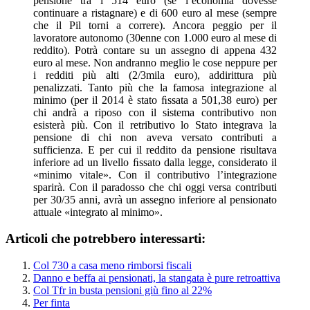
pensione tra i 514 euro (se l’economia dovesse
continuare a ristagnare) e di 600 euro al mese (sempre
che il Pil torni a correre). Ancora peggio per il
lavoratore autonomo (30enne con 1.000 euro al mese di
reddito). Potrà contare su un assegno di appena 432
euro al mese. Non andranno meglio le cose neppure per
i redditi più alti (2/3mila euro), addirittura più
penalizzati. Tanto più che la famosa integrazione al
minimo (per il 2014 è stato ﬁssata a 501,38 euro) per
chi andrà a riposo con il sistema contributivo non
esisterà più. Con il retributivo lo Stato integrava la
pensione di chi non aveva versato contributi a
sufficienza. E per cui il reddito da pensione risultava
inferiore ad un livello ﬁssato dalla legge, considerato il
«minimo vitale». Con il contributivo l’integrazione
sparirà. Con il paradosso che chi oggi versa contributi
per 30/35 anni, avrà un assegno inferiore al pensionato
attuale «integrato al minimo».
Articoli che potrebbero interessarti:
Col 730 a casa meno rimborsi fiscali
Danno e beffa ai pensionati, la stangata è pure retroattiva
Col Tfr in busta pensioni giù fino al 22%
Per finta