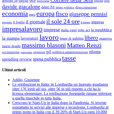
bce
articolo 18
banche
crisi
crescita
burocrazia
davide giacalone
debiti PA
disoccupazione
debito pubblico
economia
europa
fisco
giuseppe pennisi
euro
il sole 24 ore
il giornale
impresa
il foglio
governo
il tempo
impresalavoro
imprese
la repubblica
italia oggi
jobs act
lavoro
libero
la stampa
lavoratori
legge di stabilità
manovra
massimo blasoni
Matteo Renzi
mario draghi
pil
riforme
occupazione
pubblica amministrazione
pensioni
panorama
tasse
spesa pubblica
spending review
Ultimi articoli
Addio, Giuseppe
Le retribuzioni in Italia: in Lombardia un laureato guadagna
oltre 17€ lordi all’ora, oltre 5€ in più rispetto a chi ha la
licenza elementare. La retribuzione femminile rimane inferiore
a quella maschile in tutta Italia.
Crescono le Start-Up in Italia dopo la Pandemia. Si investe
soprattutto in servizi alle imprese e tecnologia. Lombardia al
primo posto in Italia con il 39,26% di Start-Up ogni 10.000