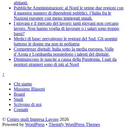
abitanti.
Pubbliche Amministrazioni: al Nord le prime due regioni con
il maggior numero di dipendenti pubblici. l’Italia fra le
Nazioni europee con meno impiegati statali.
I giovani e il mercato del lavoro: tanti giovani non cercano
lavoro. Non hanno voglia di lavorare o i salari sono troppo
bassi?
Medici di base: prevalgono le regioni del Sud. Gli uomini
battono le donne ma non in pediatria
Competenze digitali: Italia sotto la media europea. Valle
d’Aosta e Lombardia possiedono i talenti del digitale.
Diminuiscono le nascite a causa della Pandemia. I nati da
genitori stranieri sono di più al Nord
↑
Chi siamo
Massimo Blasoni
Board
Studi
Scrivono di noi
Contatti
©
Centro studi Impresa Lavoro
2026
Powered by
WordPress
•
Themify WordPress Themes