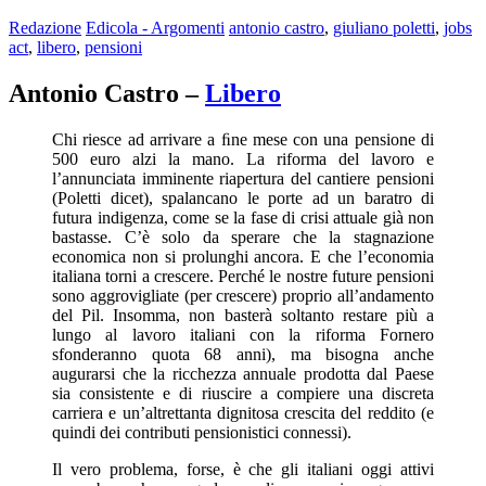
Redazione
Edicola - Argomenti
antonio castro
,
giuliano poletti
,
jobs
act
,
libero
,
pensioni
Antonio Castro –
Libero
Chi riesce ad arrivare a ﬁne mese con una pensione di
500 euro alzi la mano. La riforma del lavoro e
l’annunciata imminente riapertura del cantiere pensioni
(Poletti dicet), spalancano le porte ad un baratro di
futura indigenza, come se la fase di crisi attuale già non
bastasse. C’è solo da sperare che la stagnazione
economica non si prolunghi ancora. E che l’economia
italiana torni a crescere. Perché le nostre future pensioni
sono aggrovigliate (per crescere) proprio all’andamento
del Pil. Insomma, non basterà soltanto restare più a
lungo al lavoro italiani con la riforma Fornero
sfonderanno quota 68 anni), ma bisogna anche
augurarsi che la ricchezza annuale prodotta dal Paese
sia consistente e di riuscire a compiere una discreta
carriera e un’altrettanta dignitosa crescita del reddito (e
quindi dei contributi pensionistici connessi).
Il vero problema, forse, è che gli italiani oggi attivi