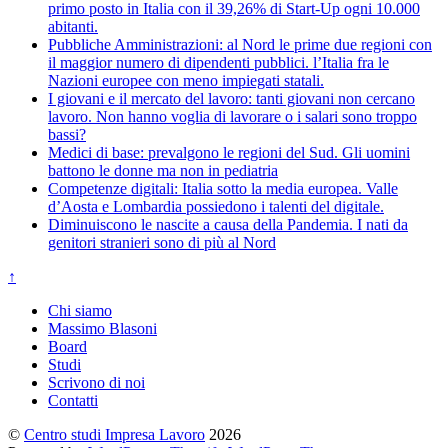
primo posto in Italia con il 39,26% di Start-Up ogni 10.000
abitanti.
Pubbliche Amministrazioni: al Nord le prime due regioni con
il maggior numero di dipendenti pubblici. l’Italia fra le
Nazioni europee con meno impiegati statali.
I giovani e il mercato del lavoro: tanti giovani non cercano
lavoro. Non hanno voglia di lavorare o i salari sono troppo
bassi?
Medici di base: prevalgono le regioni del Sud. Gli uomini
battono le donne ma non in pediatria
Competenze digitali: Italia sotto la media europea. Valle
d’Aosta e Lombardia possiedono i talenti del digitale.
Diminuiscono le nascite a causa della Pandemia. I nati da
genitori stranieri sono di più al Nord
↑
Chi siamo
Massimo Blasoni
Board
Studi
Scrivono di noi
Contatti
©
Centro studi Impresa Lavoro
2026