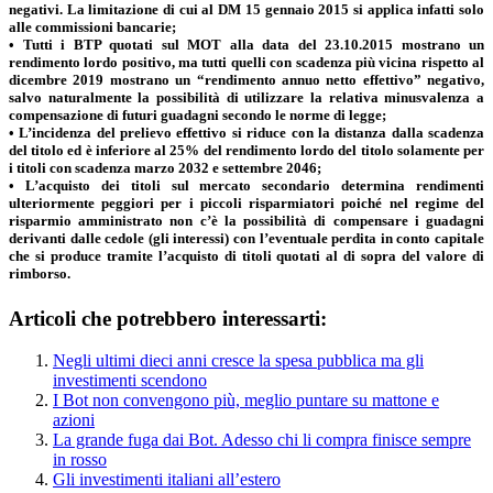
negativi. La limitazione di cui al DM 15 gennaio 2015 si applica infatti solo
alle commissioni bancarie;
• Tutti i BTP quotati sul MOT alla data del 23.10.2015 mostrano un
rendimento lordo positivo, ma tutti quelli con scadenza più vicina rispetto al
dicembre 2019 mostrano un “rendimento annuo netto effettivo” negativo,
salvo naturalmente la possibilità di utilizzare la relativa minusvalenza a
compensazione di futuri guadagni secondo le norme di legge;
• L’incidenza del prelievo effettivo si riduce con la distanza dalla scadenza
del titolo ed è inferiore al 25% del rendimento lordo del titolo solamente per
i titoli con scadenza marzo 2032 e settembre 2046;
• L’acquisto dei titoli sul mercato secondario determina rendimenti
ulteriormente peggiori per i piccoli risparmiatori poiché nel regime del
risparmio amministrato non c’è la possibilità di compensare i guadagni
derivanti dalle cedole (gli interessi) con l’eventuale perdita in conto capitale
che si produce tramite l’acquisto di titoli quotati al di sopra del valore di
rimborso.
Articoli che potrebbero interessarti:
Negli ultimi dieci anni cresce la spesa pubblica ma gli
investimenti scendono
I Bot non convengono più, meglio puntare su mattone e
azioni
La grande fuga dai Bot. Adesso chi li compra finisce sempre
in rosso
Gli investimenti italiani all’estero