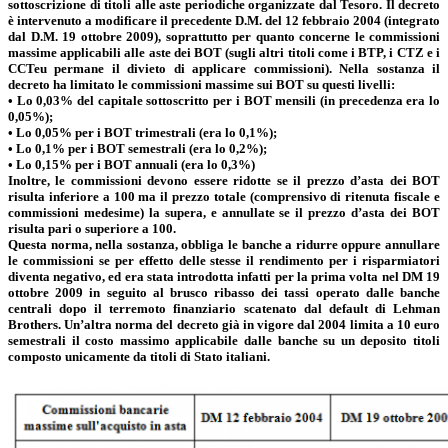
sottoscrizione di titoli alle aste periodiche organizzate dal Tesoro. Il decreto
è intervenuto a modificare il precedente D.M. del 12 febbraio 2004 (integrato
dal D.M. 19 ottobre 2009), soprattutto per quanto concerne le commissioni
massime applicabili alle aste dei BOT (sugli altri titoli come i BTP, i CTZ e i
CCTeu permane il divieto di applicare commissioni). Nella sostanza il
decreto ha limitato le commissioni massime sui BOT su questi livelli:
• Lo 0,03% del capitale sottoscritto per i BOT mensili (in precedenza era lo
0,05%);
• Lo 0,05% per i BOT trimestrali (era lo 0,1%);
• Lo 0,1% per i BOT semestrali (era lo 0,2%);
• Lo 0,15% per i BOT annuali (era lo 0,3%)
Inoltre, le commissioni devono essere ridotte se il prezzo d’asta dei BOT
risulta inferiore a 100 ma il prezzo totale (comprensivo di ritenuta fiscale e
commissioni medesime) la supera, e annullate se il prezzo d’asta dei BOT
risulta pari o superiore a 100.
Questa norma, nella sostanza, obbliga le banche a ridurre oppure annullare
le commissioni se per effetto delle stesse il rendimento per i risparmiatori
diventa negativo, ed era stata introdotta infatti per la prima volta nel DM 19
ottobre 2009 in seguito al brusco ribasso dei tassi operato dalle banche
centrali dopo il terremoto finanziario scatenato dal default di Lehman
Brothers. Un’altra norma del decreto già in vigore dal 2004 limita a 10 euro
semestrali il costo massimo applicabile dalle banche su un deposito titoli
composto unicamente da titoli di Stato italiani.