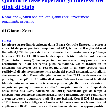
Quando le tasse superano gli interessi dei
titoli di Stato
Redazione
»
,
Studi
bot
,
btp
,
cct
,
gianni zorzi
,
investimenti
,
rendimenti
,
risparmio
di Gianni Zorzi
Sintesi
Le misure straordinarie adottate dalla Banca Centrale Europea in risposta
alla crisi dei paesi periferici scoppiata nel 2011, ivi inclusi il taglio dei tassi
fino allo 0,05%, le operazioni straordinarie di rifinanziamento a più lungo
termine (LTRO e TLTRO) nonché di acquisto di titoli pubblici sul mercato
(“quantitative easing”), hanno portato ad un sempre maggiore calo nei
rendimenti dei titoli del debito pubblico italiano. Ciò si traduce in un
risparmio (notevole) per il Tesoro, ma anche in un calo drastico della
redditività di tale investimento nelle tasche dei piccoli risparmiatori italiani,
che secondo i dati Bankitalia più recenti a fine 2013 ne detenevano in
portafoglio per più di 180 miliardi di euro. Sebbene i rendimenti lordi dei
titoli di Stato siano rimasti in territorio positivo, gli effetti fiscali (legati alle
imposte sui guadagni finanziari e alla “mini-patrimoniale” dell’imposta di
bollo salita allo 0,2% dall’inizio del 2014) conducono già da tempo a
risultati netti complessivamente negativi per i risparmiatori che continuano
a sottoscrivere o acquistare titoli di stato italiani. Con il DM 15 gennaio
2015 il Governo ha obbligato le banche a ridurre o annullare le commissioni
applicate sui BOT in asta nel caso il rendimento sia nullo o appena positivo.