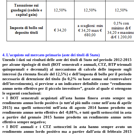
4. L’acquisto sul mercato primario (aste dei titoli di Stato)
Unendo i dati sui risultati delle aste dei titoli di Stato nel periodo 2012-2015
per alcune tipologie di titoli (BOT semestrali e annuali, CTZ, BTP triennali
quinquennali e decennali) al meccanismo di calcolo delle imposte sugli
interessi (la ritenuta fiscale del 12,5%) e dell’imposta di bollo per il periodo
necessario di detenzione del titolo (lo 0,2% su base annua sul controvalore
dell’investimento), si perviene a un indicatore definibile come “rendimento
annuo netto effettivo per il piccolo investitore”, grazie al quale si ottengono
le seguenti conclusioni:
• I BOT semestrali acquistati all’asta hanno finora avuto sempre un
rendimento annuo lordo positivo (o tutt’al più nullo come nell’asta di aprile
2015) ma quelli sottoscritti nell’asta di agosto 2014 hanno prodotto un
rendimento annuo netto effettivo del -0,08%, e tutti quelli sottoscritti in asta
a partire dal gennaio 2015 hanno prodotto un rendimento annuo netto
effettivo sempre negativo;
• I BOT annuali e i CTZ sottoscritti in asta hanno sempre avuto un
rendimento annuo lordo positivo ma a partire dall’asta di febbraio 2015