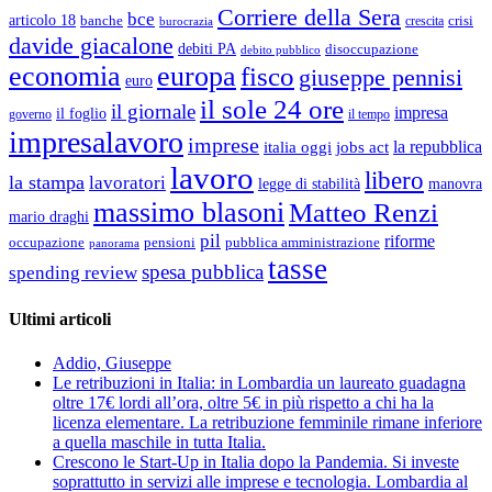
Corriere della Sera
bce
articolo 18
banche
crisi
crescita
burocrazia
davide giacalone
debiti PA
disoccupazione
debito pubblico
economia
europa
fisco
giuseppe pennisi
euro
il sole 24 ore
il giornale
impresa
il foglio
governo
il tempo
impresalavoro
imprese
la repubblica
italia oggi
jobs act
lavoro
libero
la stampa
lavoratori
legge di stabilità
manovra
massimo blasoni
Matteo Renzi
mario draghi
pil
riforme
occupazione
pubblica amministrazione
pensioni
panorama
tasse
spesa pubblica
spending review
Ultimi articoli
Addio, Giuseppe
Le retribuzioni in Italia: in Lombardia un laureato guadagna
oltre 17€ lordi all’ora, oltre 5€ in più rispetto a chi ha la
licenza elementare. La retribuzione femminile rimane inferiore
a quella maschile in tutta Italia.
Crescono le Start-Up in Italia dopo la Pandemia. Si investe
soprattutto in servizi alle imprese e tecnologia. Lombardia al