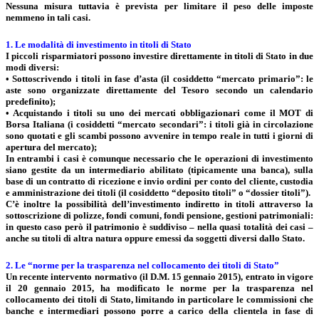
Nessuna misura tuttavia è prevista per limitare il peso delle imposte
nemmeno in tali casi.
1. Le modalità di investimento in titoli di Stato
I piccoli risparmiatori possono investire direttamente in titoli di Stato in due
modi diversi:
• Sottoscrivendo i titoli in fase d’asta (il cosiddetto “mercato primario”: le
aste sono organizzate direttamente del Tesoro secondo un calendario
predefinito);
• Acquistando i titoli su uno dei mercati obbligazionari come il MOT di
Borsa Italiana (i cosiddetti “mercato secondari”: i titoli già in circolazione
sono quotati e gli scambi possono avvenire in tempo reale in tutti i giorni di
apertura del mercato);
In entrambi i casi è comunque necessario che le operazioni di investimento
siano gestite da un intermediario abilitato (tipicamente una banca), sulla
base di un contratto di ricezione e invio ordini per conto del cliente, custodia
e amministrazione dei titoli (il cosiddetto “deposito titoli” o “dossier titoli”).
C’è inoltre la possibilità dell’investimento indiretto in titoli attraverso la
sottoscrizione di polizze, fondi comuni, fondi pensione, gestioni patrimoniali:
in questo caso però il patrimonio è suddiviso – nella quasi totalità dei casi –
anche su titoli di altra natura oppure emessi da soggetti diversi dallo Stato.
2. Le “norme per la trasparenza nel collocamento dei titoli di Stato”
Un recente intervento normativo (il D.M. 15 gennaio 2015), entrato in vigore
il 20 gennaio 2015, ha modificato le norme per la trasparenza nel
collocamento dei titoli di Stato, limitando in particolare le commissioni che
banche e intermediari possono porre a carico della clientela in fase di