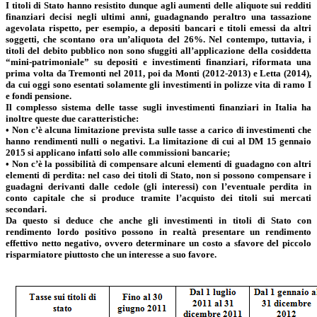
I titoli di Stato hanno resistito dunque agli aumenti delle aliquote sui redditi
finanziari decisi negli ultimi anni, guadagnando peraltro una tassazione
agevolata rispetto, per esempio, a depositi bancari e titoli emessi da altri
soggetti, che scontano ora un’aliquota del 26%. Nel contempo, tuttavia, i
titoli del debito pubblico non sono sfuggiti all’applicazione della cosiddetta
“mini-patrimoniale” su depositi e investimenti finanziari, riformata una
prima volta da Tremonti nel 2011, poi da Monti (2012-2013) e Letta (2014),
da cui oggi sono esentati solamente gli investimenti in polizze vita di ramo I
e fondi pensione.
Il complesso sistema delle tasse sugli investimenti finanziari in Italia ha
inoltre queste due caratteristiche:
• Non c’è alcuna limitazione prevista sulle tasse a carico di investimenti che
hanno rendimenti nulli o negativi. La limitazione di cui al DM 15 gennaio
2015 si applicano infatti solo alle commissioni bancarie;
• Non c’è la possibilità di compensare alcuni elementi di guadagno con altri
elementi di perdita: nel caso dei titoli di Stato, non si possono compensare i
guadagni derivanti dalle cedole (gli interessi) con l’eventuale perdita in
conto capitale che si produce tramite l’acquisto dei titoli sui mercati
secondari.
Da questo si deduce che anche gli investimenti in titoli di Stato con
rendimento lordo positivo possono in realtà presentare un rendimento
effettivo netto negativo, ovvero determinare un costo a sfavore del piccolo
risparmiatore piuttosto che un interesse a suo favore.