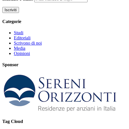
Categorie
Studi
Editoriali
Scrivono di noi
Media
Opinioni
Sponsor
Tag Cloud