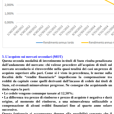
5. L’acquisto sui mercati secondari (MOT)
Questa seconda modalità di investimento in titoli di Stato risulta penalizzata
dall’andamento del mercato: chi volesse procedere all’acquisto di titoli sul
mercato secondario si ritroverebbe nella quasi totalità dei casi un prezzo di
acquisto superiore alla pari. Come si è visto in precedenza, le norme sulla
fiscalità delle “rendite finanziarie” impediscono la compensazione tra
redditi da capitale come quelli derivanti dall’incasso di cedole dai titoli di
Stato, ed eventuali minusvalenze pregresse. Ne consegue che acquistando un
titolo sopra la pari:
• Le cedole vengono comunque tassate al 12,50%;
• La differenza tra prezzo di rimborso e prezzo di acquisto è negativa e darà
origine, al momento del rimborso, a una minusvalenza utilizzabile a
compensazione di alcuni redditi finanziari fino al quarto anno solare
successivo.
Questa fattispecie si accompagna dunque alla possibilità concreta che il