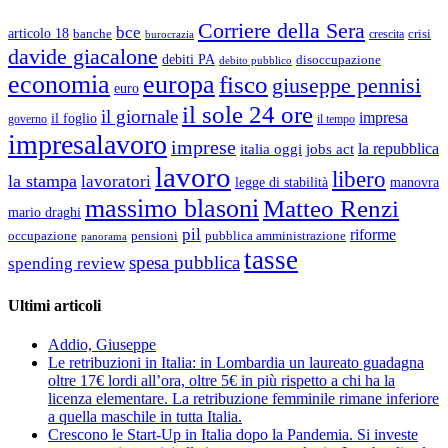
Corriere della Sera
bce
articolo 18
banche
crisi
crescita
burocrazia
davide giacalone
debiti PA
disoccupazione
debito pubblico
economia
europa
fisco
giuseppe pennisi
euro
il sole 24 ore
il giornale
impresa
il foglio
governo
il tempo
impresalavoro
imprese
la repubblica
italia oggi
jobs act
lavoro
libero
la stampa
lavoratori
legge di stabilità
manovra
massimo blasoni
Matteo Renzi
mario draghi
pil
riforme
occupazione
pubblica amministrazione
pensioni
panorama
tasse
spesa pubblica
spending review
Ultimi articoli
Addio, Giuseppe
Le retribuzioni in Italia: in Lombardia un laureato guadagna
oltre 17€ lordi all’ora, oltre 5€ in più rispetto a chi ha la
licenza elementare. La retribuzione femminile rimane inferiore
a quella maschile in tutta Italia.
Crescono le Start-Up in Italia dopo la Pandemia. Si investe