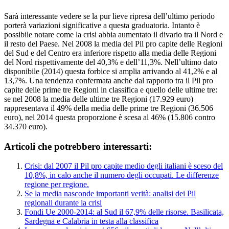
Sarà interessante vedere se la pur lieve ripresa dell’ultimo periodo
porterà variazioni significative a questa graduatoria. Intanto è
possibile notare come la crisi abbia aumentato il divario tra il Nord e
il resto del Paese. Nel 2008 la media del Pil pro capite delle Regioni
del Sud e del Centro era inferiore rispetto alla media delle Regioni
del Nord rispettivamente del 40,3% e dell’11,3%. Nell’ultimo dato
disponibile (2014) questa forbice si amplia arrivando al 41,2% e al
13,7%. Una tendenza confermata anche dal rapporto tra il Pil pro
capite delle prime tre Regioni in classifica e quello delle ultime tre:
se nel 2008 la media delle ultime tre Regioni (17.929 euro)
rappresentava il 49% della media delle prime tre Regioni (36.506
euro), nel 2014 questa proporzione è scesa al 46% (15.806 contro
34.370 euro).
Articoli che potrebbero interessarti:
Crisi: dal 2007 il Pil pro capite medio degli italiani è sceso del
10,8%, in calo anche il numero degli occupati. Le differenze
regione per regione.
Se la media nasconde importanti verità: analisi dei Pil
regionali durante la crisi
Fondi Ue 2000-2014: al Sud il 67,9% delle risorse. Basilicata,
Sardegna e Calabria in testa alla classifica