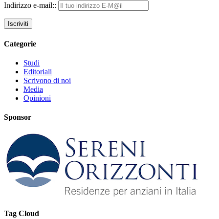
Indirizzo e-mail::
Categorie
Studi
Editoriali
Scrivono di noi
Media
Opinioni
Sponsor
Tag Cloud