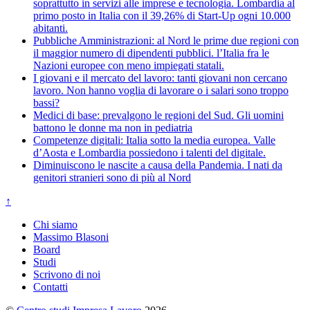
soprattutto in servizi alle imprese e tecnologia. Lombardia al
primo posto in Italia con il 39,26% di Start-Up ogni 10.000
abitanti.
Pubbliche Amministrazioni: al Nord le prime due regioni con
il maggior numero di dipendenti pubblici. l’Italia fra le
Nazioni europee con meno impiegati statali.
I giovani e il mercato del lavoro: tanti giovani non cercano
lavoro. Non hanno voglia di lavorare o i salari sono troppo
bassi?
Medici di base: prevalgono le regioni del Sud. Gli uomini
battono le donne ma non in pediatria
Competenze digitali: Italia sotto la media europea. Valle
d’Aosta e Lombardia possiedono i talenti del digitale.
Diminuiscono le nascite a causa della Pandemia. I nati da
genitori stranieri sono di più al Nord
↑
Chi siamo
Massimo Blasoni
Board
Studi
Scrivono di noi
Contatti