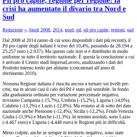
Pil pro capite, regione per regione: la
crisi ha aumentato il divario tra Nord e
Sud
Redazione
»
,
Studi
2008
,
2014
,
nord
,
pil
,
pil pro capite
,
regioni
,
sud
Dal 2008 al 2014 (anno di cui sono disponibili i dati più recenti), il
Pil pro capite degli italiani è sceso del 10,4%, passando da 28.194 a
25.257 euro (-2.937). Ma questo calo non si è distribuito in modo
uniforme su tutto il territorio nazionale. È questa la conclusione a cui
è arrivato il Centro studi ImpresaLavoro, analizzando i dati del
Prodotto interno lordo per abitante (concatenati all’anno di
riferimento 2010).
Nessuna Regione italiana è riuscita ancora a tornare sui livelli pre-
crisi, ma in alcuni casi il calo del Pil è stato più sensibile. In fondo
alla graduatoria ordinata per variazione percentuale negativa,
troviamo Campania (-15,7%), Umbria (-15,2%), Liguria (-14,0%),
Calabria (-13,2%) e Lazio (-12,8%). Ma restano al di sotto del dato
nazionale anche Piemonte (-12,4%), Sicilia (-12,2%), Friuli-Venezia
Giulia (-11,9%) e Marche (-11,3%). In termini assoluti, sono Lazio
(-4.467 euro) e Liguria (-4.448 euro) le Regioni più in difficoltà.
Meno colpite, anche se sempre in territorio negativo, sono state