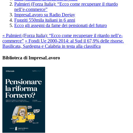
Palmieri (Forza Italia): “Ecco come recuperare il ritardo
nell’e-commerce”
ImpresaLavoro su Radio Deejay
Fuggiti 550mila italiani in 6 anni
Ecco gli assegni da fame dei pensionati del futuro
«
Palmieri (Forza Italia): “Ecco come recuperare il ritardo nell’e-
commerce”
»
Fondi Ue 2000-2014: al Sud il 67,9% delle risorse.
Basilicata, Sardegna e Calabria in testa alla classifica
Biblioteca di ImpresaLavoro