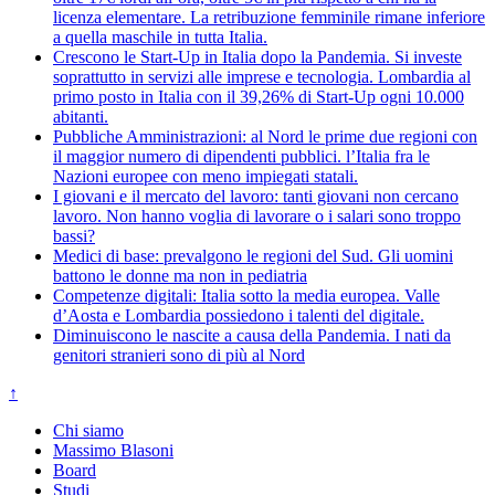
licenza elementare. La retribuzione femminile rimane inferiore
a quella maschile in tutta Italia.
Crescono le Start-Up in Italia dopo la Pandemia. Si investe
soprattutto in servizi alle imprese e tecnologia. Lombardia al
primo posto in Italia con il 39,26% di Start-Up ogni 10.000
abitanti.
Pubbliche Amministrazioni: al Nord le prime due regioni con
il maggior numero di dipendenti pubblici. l’Italia fra le
Nazioni europee con meno impiegati statali.
I giovani e il mercato del lavoro: tanti giovani non cercano
lavoro. Non hanno voglia di lavorare o i salari sono troppo
bassi?
Medici di base: prevalgono le regioni del Sud. Gli uomini
battono le donne ma non in pediatria
Competenze digitali: Italia sotto la media europea. Valle
d’Aosta e Lombardia possiedono i talenti del digitale.
Diminuiscono le nascite a causa della Pandemia. I nati da
genitori stranieri sono di più al Nord
↑
Chi siamo
Massimo Blasoni
Board
Studi