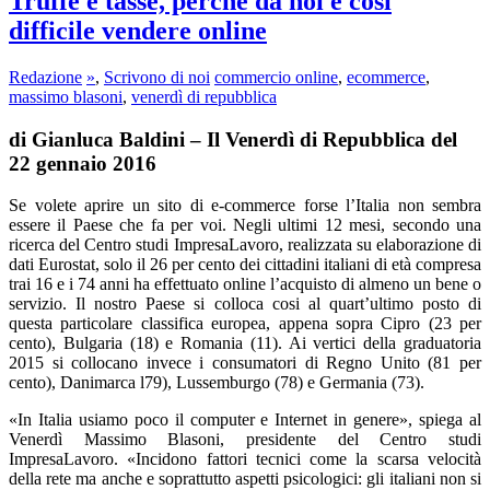
Truffe e tasse, perché da noi è così
difficile vendere online
Redazione
»
,
Scrivono di noi
commercio online
,
ecommerce
,
massimo blasoni
,
venerdì di repubblica
di Gianluca Baldini – Il Venerdì di Repubblica del
22 gennaio 2016
Se volete aprire un sito di e-commerce forse l’Italia non sembra
essere il Paese che fa per voi. Negli ultimi 12 mesi, secondo una
ricerca del Centro studi ImpresaLavoro, realizzata su elaborazione di
dati Eurostat, solo il 26 per cento dei cittadini italiani di età compresa
trai 16 e i 74 anni ha effettuato online l’acquisto di almeno un bene o
servizio. Il nostro Paese si colloca cosi al quart’ultimo posto di
questa particolare classifica europea, appena sopra Cipro (23 per
cento), Bulgaria (18) e Romania (11). Ai vertici della graduatoria
2015 si collocano invece i consumatori di Regno Unito (81 per
cento), Danimarca l79), Lussemburgo (78) e Germania (73).
«In Italia usiamo poco il computer e Internet in genere», spiega al
Venerdì Massimo Blasoni, presidente del Centro studi
ImpresaLavoro. «Incidono fattori tecnici come la scarsa velocità
della rete ma anche e soprattutto aspetti psicologici: gli italiani non si