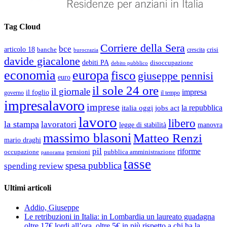
Tag Cloud
Corriere della Sera
bce
articolo 18
banche
crisi
crescita
burocrazia
davide giacalone
debiti PA
disoccupazione
debito pubblico
economia
europa
fisco
giuseppe pennisi
euro
il sole 24 ore
il giornale
impresa
il foglio
governo
il tempo
impresalavoro
imprese
la repubblica
italia oggi
jobs act
lavoro
libero
la stampa
lavoratori
legge di stabilità
manovra
massimo blasoni
Matteo Renzi
mario draghi
pil
riforme
occupazione
pubblica amministrazione
pensioni
panorama
tasse
spesa pubblica
spending review
Ultimi articoli
Addio, Giuseppe
Le retribuzioni in Italia: in Lombardia un laureato guadagna
oltre 17€ lordi all’ora, oltre 5€ in più rispetto a chi ha la