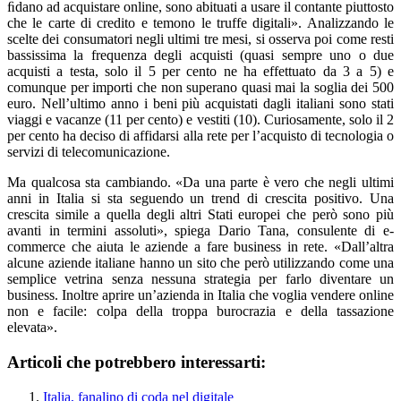
ﬁdano ad acquistare online, sono abituati a usare il contante piuttosto
che le carte di credito e temono le truffe digitali». Analizzando le
scelte dei consumatori negli ultimi tre mesi, si osserva poi come resti
bassissima la frequenza degli acquisti (quasi sempre uno o due
acquisti a testa, solo il 5 per cento ne ha effettuato da 3 a 5) e
comunque per importi che non superano quasi mai la soglia dei 500
euro. Nell’ultimo anno i beni più acquistati dagli italiani sono stati
viaggi e vacanze (11 per cento) e vestiti (10). Curiosamente, solo il 2
per cento ha deciso di affidarsi alla rete per l’acquisto di tecnologia o
servizi di telecomunicazione.
Ma qualcosa sta cambiando. «Da una parte è vero che negli ultimi
anni in Italia si sta seguendo un trend di crescita positivo. Una
crescita simile a quella degli altri Stati europei che però sono più
avanti in termini assoluti», spiega Dario Tana, consulente di e-
commerce che aiuta le aziende a fare business in rete. «Dall’altra
alcune aziende italiane hanno un sito che però utilizzando come una
semplice vetrina senza nessuna strategia per farlo diventare un
business. Inoltre aprire un’azienda in Italia che voglia vendere online
non e facile: colpa della troppa burocrazia e della tassazione
elevata».
Articoli che potrebbero interessarti:
Italia, fanalino di coda nel digitale