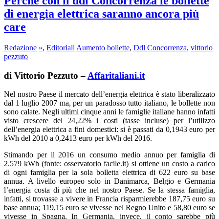
Perché con il ddl Concorrenza le bollette
di energia elettrica saranno ancora più
care
Redazione
»
,
Editoriali
Aumento bollette
,
Ddl Concorrenza
,
vittorio
pezzuto
di Vittorio Pezzuto –
Affaritaliani.it
Nel nostro Paese il mercato dell’energia elettrica è stato liberalizzato
dal 1 luglio 2007 ma, per un paradosso tutto italiano, le bollette non
sono calate. Negli ultimi cinque anni le famiglie italiane hanno infatti
visto crescere del 24,22% i costi (tasse incluse) per l’utilizzo
dell’energia elettrica a fini domestici: si è passati da 0,1943 euro per
kWh del 2010 a 0,2413 euro per kWh del 2016.
Stimando per il 2016 un consumo medio annuo per famiglia di
2.579 kWh (fonte: osservatorio facile.it) si ottiene un costo a carico
di ogni famiglia per la sola bolletta elettrica di 622 euro su base
annua. A livello europeo solo in Danimarca, Belgio e Germania
l’energia costa di più che nel nostro Paese. Se la stessa famiglia,
infatti, si trovasse a vivere in Francia risparmierebbe 187,75 euro su
base annua; 119,15 euro se vivesse nel Regno Unito e 58,80 euro se
vivesse in Spagna. In Germania, invece, il conto sarebbe più