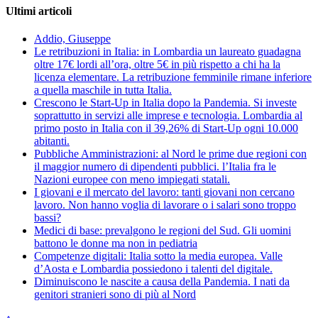
Ultimi articoli
Addio, Giuseppe
Le retribuzioni in Italia: in Lombardia un laureato guadagna
oltre 17€ lordi all’ora, oltre 5€ in più rispetto a chi ha la
licenza elementare. La retribuzione femminile rimane inferiore
a quella maschile in tutta Italia.
Crescono le Start-Up in Italia dopo la Pandemia. Si investe
soprattutto in servizi alle imprese e tecnologia. Lombardia al
primo posto in Italia con il 39,26% di Start-Up ogni 10.000
abitanti.
Pubbliche Amministrazioni: al Nord le prime due regioni con
il maggior numero di dipendenti pubblici. l’Italia fra le
Nazioni europee con meno impiegati statali.
I giovani e il mercato del lavoro: tanti giovani non cercano
lavoro. Non hanno voglia di lavorare o i salari sono troppo
bassi?
Medici di base: prevalgono le regioni del Sud. Gli uomini
battono le donne ma non in pediatria
Competenze digitali: Italia sotto la media europea. Valle
d’Aosta e Lombardia possiedono i talenti del digitale.
Diminuiscono le nascite a causa della Pandemia. I nati da
genitori stranieri sono di più al Nord