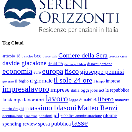
Tag Cloud
Corriere della Sera
bce
articolo 18
banche
crisi
crescita
burocrazia
davide giacalone
debiti PA
disoccupazione
debito pubblico
economia
europa
fisco
giuseppe pennisi
euro
il sole 24 ore
il giornale
impresa
il foglio
governo
il tempo
impresalavoro
imprese
la repubblica
italia oggi
jobs act
lavoro
libero
la stampa
lavoratori
legge di stabilità
manovra
massimo blasoni
Matteo Renzi
mario draghi
pil
riforme
occupazione
pubblica amministrazione
pensioni
panorama
tasse
spesa pubblica
spending review