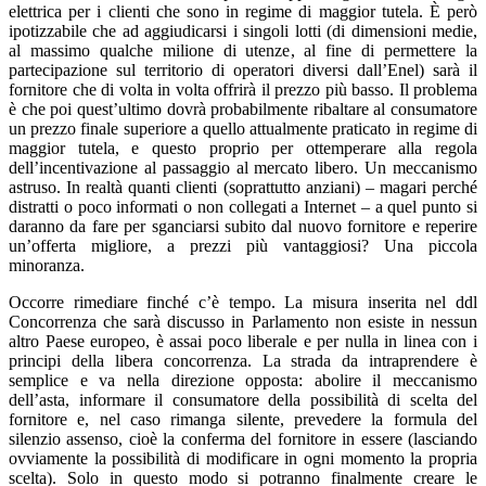
elettrica per i clienti che sono in regime di maggior tutela. È però
ipotizzabile che ad aggiudicarsi i singoli lotti (di dimensioni medie,
al massimo qualche milione di utenze, al fine di permettere la
partecipazione sul territorio di operatori diversi dall’Enel) sarà il
fornitore che di volta in volta offrirà il prezzo più basso. Il problema
è che poi quest’ultimo dovrà probabilmente ribaltare al consumatore
un prezzo finale superiore a quello attualmente praticato in regime di
maggior tutela, e questo proprio per ottemperare alla regola
dell’incentivazione al passaggio al mercato libero. Un meccanismo
astruso. In realtà quanti clienti (soprattutto anziani) – magari perché
distratti o poco informati o non collegati a Internet – a quel punto si
daranno da fare per sganciarsi subito dal nuovo fornitore e reperire
un’offerta migliore, a prezzi più vantaggiosi? Una piccola
minoranza.
Occorre rimediare finché c’è tempo. La misura inserita nel ddl
Concorrenza che sarà discusso in Parlamento non esiste in nessun
altro Paese europeo, è assai poco liberale e per nulla in linea con i
principi della libera concorrenza. La strada da intraprendere è
semplice e va nella direzione opposta: abolire il meccanismo
dell’asta, informare il consumatore della possibilità di scelta del
fornitore e, nel caso rimanga silente, prevedere la formula del
silenzio assenso, cioè la conferma del fornitore in essere (lasciando
ovviamente la possibilità di modificare in ogni momento la propria
scelta). Solo in questo modo si potranno finalmente creare le