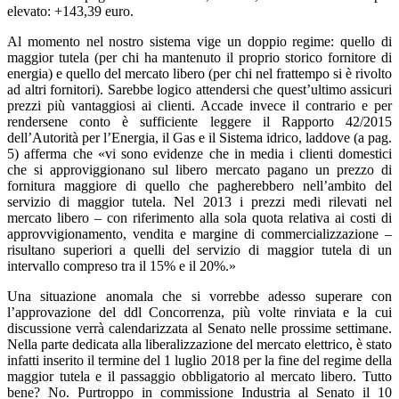
elevato: +143,39 euro.
Al momento nel nostro sistema vige un doppio regime: quello di
maggior tutela (per chi ha mantenuto il proprio storico fornitore di
energia) e quello del mercato libero (per chi nel frattempo si è rivolto
ad altri fornitori). Sarebbe logico attendersi che quest’ultimo assicuri
prezzi più vantaggiosi ai clienti. Accade invece il contrario e per
rendersene conto è sufficiente leggere il Rapporto 42/2015
dell’Autorità per l’Energia, il Gas e il Sistema idrico, laddove (a pag.
5) afferma che «vi sono evidenze che in media i clienti domestici
che si approviggionano sul libero mercato pagano un prezzo di
fornitura maggiore di quello che pagherebbero nell’ambito del
servizio di maggior tutela. Nel 2013 i prezzi medi rilevati nel
mercato libero – con riferimento alla sola quota relativa ai costi di
approvvigionamento, vendita e margine di commercializzazione –
risultano superiori a quelli del servizio di maggior tutela di un
intervallo compreso tra il 15% e il 20%.»
Una situazione anomala che si vorrebbe adesso superare con
l’approvazione del ddl Concorrenza, più volte rinviata e la cui
discussione verrà calendarizzata al Senato nelle prossime settimane.
Nella parte dedicata alla liberalizzazione del mercato elettrico, è stato
infatti inserito il termine del 1 luglio 2018 per la fine del regime della
maggior tutela e il passaggio obbligatorio al mercato libero. Tutto
bene? No. Purtroppo in commissione Industria al Senato il 10