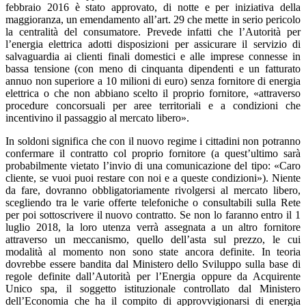
febbraio 2016 è stato approvato, di notte e per iniziativa della
maggioranza, un emendamento all’art. 29 che mette in serio pericolo
la centralità del consumatore. Prevede infatti che l’Autorità per
l’energia elettrica adotti disposizioni per assicurare il servizio di
salvaguardia ai clienti finali domestici e alle imprese connesse in
bassa tensione (con meno di cinquanta dipendenti e un fatturato
annuo non superiore a 10 milioni di euro) senza fornitore di energia
elettrica o che non abbiano scelto il proprio fornitore, «attraverso
procedure concorsuali per aree territoriali e a condizioni che
incentivino il passaggio al mercato libero».
In soldoni significa che con il nuovo regime i cittadini non potranno
confermare il contratto col proprio fornitore (a quest’ultimo sarà
probabilmente vietato l’invio di una comunicazione del tipo: «Caro
cliente, se vuoi puoi restare con noi e a queste condizioni»). Niente
da fare, dovranno obbligatoriamente rivolgersi al mercato libero,
scegliendo tra le varie offerte telefoniche o consultabili sulla Rete
per poi sottoscrivere il nuovo contratto. Se non lo faranno entro il 1
luglio 2018, la loro utenza verrà assegnata a un altro fornitore
attraverso un meccanismo, quello dell’asta sul prezzo, le cui
modalità al momento non sono state ancora definite. In teoria
dovrebbe essere bandita dal Ministero dello Sviluppo sulla base di
regole definite dall’Autorità per l’Energia oppure da Acquirente
Unico spa, il soggetto istituzionale controllato dal Ministero
dell’Economia che ha il compito di approvvigionarsi di energia