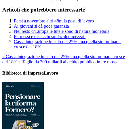
Articoli che potrebbero interessarti:
Persi a novembre altri 48mila posti di lavoro
Ai giovani si dà poca garanzia
Nel resto d’Europa le tutele sono di natura monetaria
Permessi e distacchi sindacali dimezzati
Cassa integrazione in calo del 25%, ma quella straordinaria
cresce del 18%
«
Cassa integrazione in calo del 25%, ma quella straordinaria cresce
del 18%
»
Taglio da 200 miliardi al debito pubblico in tre mosse
Biblioteca di ImpresaLavoro