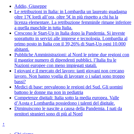
Addio, Giuseppe
Le retribuzioni in Italia: in Lombardia un laureato guadagna
oltre 17€ lordi all’ora, oltre 5€ in più rispetto a chi ha la
licenza elementare. La retribuzione femminile rimane inferiore
a quella maschile in tutta Italia.
Crescono le Start-Up in Italia dopo la Pandemia. Si investe
soprattutto in servizi alle imprese e tecnologia. Lombardia al
primo posto in Italia con il 39,26% di Start-Up ogni 10.000
abitanti.
Pubbliche Amministrazioni: al Nord le prime due regioni con
il maggior numero di dipendenti pubblici. l’Italia fra le
Nazioni europee con meno impiegati statali.
I giovani e il mercato del lavoro: tanti giovani non cercano
lavoro. Non hanno voglia di lavorare o i salari sono troppo
bassi?
Medici di base: prevalgono le regioni del Sud. Gli uomini
battono le donne ma non in pediatria
Competenze digitali: Italia sotto la media europea. Valle
d’Aosta e Lombardia possiedono i talenti del digitale.
Diminuiscono le nascite a causa della Pandemia. I nati da
genitori stranieri sono di più al Nord
↑