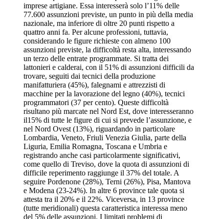
imprese artigiane. Essa interesserà solo l’11% delle
77.600 assunzioni previste, un punto in più della media
nazionale, ma inferiore di oltre 20 punti rispetto a
quattro anni fa. Per alcune professioni, tuttavia,
considerando le figure richieste con almeno 100
assunzioni previste, la difficoltà resta alta, interessando
un terzo delle entrate programmate. Si tratta dei
lattonieri e calderai, con il 51% di assunzioni difficili da
trovare, seguiti dai tecnici della produzione
manifatturiera (45%), falegnami e attrezzisti di
macchine per la lavorazione del legno (40%), tecnici
programmatori (37 per cento). Queste difficoltà
risultano più marcate nel Nord Est, dove interesseranno
il15% di tutte le figure di cui si prevede l’assunzione, e
nel Nord Ovest (13%), riguardando in particolare
Lombardia, Veneto, Friuli Venezia Giulia, parte della
Liguria, Emilia Romagna, Toscana e Umbria e
registrando anche casi particolarmente significativi,
come quello di Treviso, dove la quota di assunzioni di
difficile reperimento raggiunge il 37% del totale. A
seguire Pordenone (28%), Terni (26%), Pisa, Mantova
e Modena (23-24%). In altre 6 province tale quota si
attesta tra il 20% e il 22%. Viceversa, in 13 province
(tutte meridionali) questa caratteristica interessa meno
del 5% delle assunzioni. I limitati problemi di