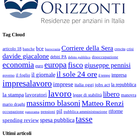
Tag Cloud
Corriere della Sera
bce
articolo 18
banche
crisi
crescita
burocrazia
davide giacalone
debiti PA
disoccupazione
debito pubblico
economia
europa
fisco
giuseppe pennisi
euro
il sole 24 ore
il giornale
impresa
il foglio
governo
il tempo
impresalavoro
imprese
la repubblica
italia oggi
jobs act
lavoro
libero
la stampa
lavoratori
legge di stabilità
manovra
massimo blasoni
Matteo Renzi
mario draghi
pil
riforme
occupazione
pubblica amministrazione
pensioni
panorama
tasse
spesa pubblica
spending review
Ultimi articoli