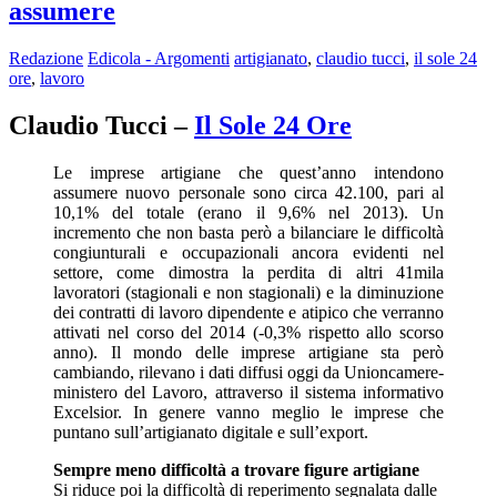
assumere
Redazione
Edicola - Argomenti
artigianato
,
claudio tucci
,
il sole 24
ore
,
lavoro
Claudio Tucci –
Il Sole 24 Ore
Le imprese artigiane che quest’anno intendono
assumere nuovo personale sono circa 42.100, pari al
10,1% del totale (erano il 9,6% nel 2013). Un
incremento che non basta però a bilanciare le difficoltà
congiunturali e occupazionali ancora evidenti nel
settore, come dimostra la perdita di altri 41mila
lavoratori (stagionali e non stagionali) e la diminuzione
dei contratti di lavoro dipendente e atipico che verranno
attivati nel corso del 2014 (-0,3% rispetto allo scorso
anno). Il mondo delle imprese artigiane sta però
cambiando, rilevano i dati diffusi oggi da Unioncamere-
ministero del Lavoro, attraverso il sistema informativo
Excelsior. In genere vanno meglio le imprese che
puntano sull’artigianato digitale e sull’export.
Sempre meno difficoltà a trovare figure artigiane
Si riduce poi la difficoltà di reperimento segnalata dalle