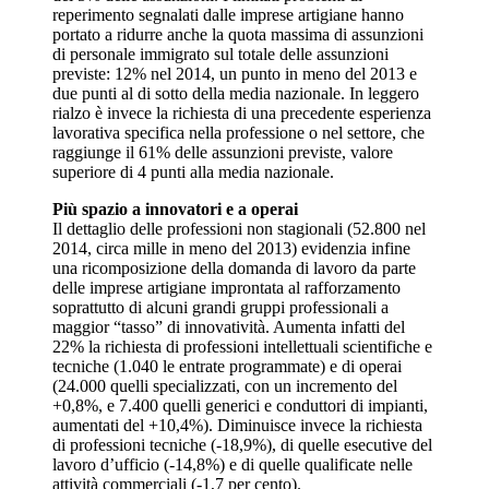
reperimento segnalati dalle imprese artigiane hanno
portato a ridurre anche la quota massima di assunzioni
di personale immigrato sul totale delle assunzioni
previste: 12% nel 2014, un punto in meno del 2013 e
due punti al di sotto della media nazionale. In leggero
rialzo è invece la richiesta di una precedente esperienza
lavorativa specifica nella professione o nel settore, che
raggiunge il 61% delle assunzioni previste, valore
superiore di 4 punti alla media nazionale.
Più spazio a innovatori e a operai
Il dettaglio delle professioni non stagionali (52.800 nel
2014, circa mille in meno del 2013) evidenzia infine
una ricomposizione della domanda di lavoro da parte
delle imprese artigiane improntata al rafforzamento
soprattutto di alcuni grandi gruppi professionali a
maggior “tasso” di innovatività. Aumenta infatti del
22% la richiesta di professioni intellettuali scientifiche e
tecniche (1.040 le entrate programmate) e di operai
(24.000 quelli specializzati, con un incremento del
+0,8%, e 7.400 quelli generici e conduttori di impianti,
aumentati del +10,4%). Diminuisce invece la richiesta
di professioni tecniche (-18,9%), di quelle esecutive del
lavoro d’ufficio (-14,8%) e di quelle qualificate nelle
attività commerciali (-1,7 per cento).