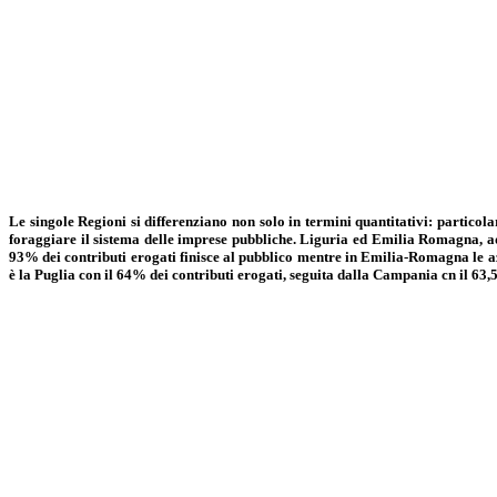
Le singole Regioni si differenziano non solo in termini quantitativi: particol
foraggiare il sistema delle imprese pubbliche. Liguria ed Emilia Romagna, ad 
93% dei contributi erogati finisce al pubblico mentre in Emilia-Romagna le azie
è la Puglia con il 64% dei contributi erogati, seguita dalla Campania cn il 63