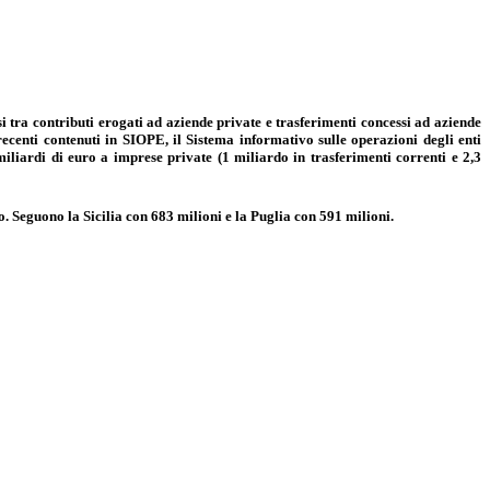
si tra contributi erogati ad aziende private e trasferimenti concessi ad aziende
ecenti contenuti in SIOPE, il Sistema informativo sulle operazioni degli enti
miliardi di euro a imprese private (1 miliardo in trasferimenti correnti e 2,3
ro. Seguono la Sicilia con 683 milioni e la Puglia con 591 milioni.