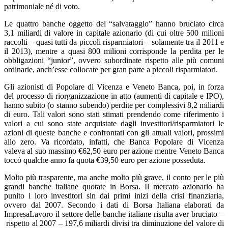
patrimoniale né di voto.
Le quattro banche oggetto del “salvataggio” hanno bruciato circa
3,1 miliardi di valore in capitale azionario (di cui oltre 500 milioni
raccolti – quasi tutti da piccoli risparmiatori – solamente tra il 2011 e
il 2013), mentre a quasi 800 milioni corrisponde la perdita per le
obbligazioni “junior”, ovvero subordinate rispetto alle più comuni
ordinarie, anch’esse collocate per gran parte a piccoli risparmiatori.
Gli azionisti di Popolare di Vicenza e Veneto Banca, poi, in forza
del processo di riorganizzazione in atto (aumenti di capitale e IPO),
hanno subito (o stanno subendo) perdite per complessivi 8,2 miliardi
di euro. Tali valori sono stati stimati prendendo come riferimento i
valori a cui sono state acquistate dagli investitori/risparmiatori le
azioni di queste banche e confrontati con gli attuali valori, prossimi
allo zero. Va ricordato, infatti, che Banca Popolare di Vicenza
valeva al suo massimo €62,50 euro per azione mentre Veneto Banca
toccò qualche anno fa quota €39,50 euro per azione posseduta.
Molto più trasparente, ma anche molto più grave, il conto per le più
grandi banche italiane quotate in Borsa. Il mercato azionario ha
punito i loro investitori sin dai primi inizi della crisi finanziaria,
ovvero dal 2007. Secondo i dati di Borsa Italiana elaborati da
ImpresaLavoro il settore delle banche italiane risulta aver bruciato –
rispetto al 2007 – 197,6 miliardi divisi tra diminuzione del valore di