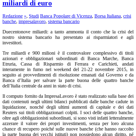
miliardi di euro
Redazione
»
,
Studi
Banca Popolare di Vicenza
,
Borsa Italiana
,
crisi
banche
,
impresalavoro
,
sistema bancario
Duecentonove miliardi: a tanto ammonta il conto che la crisi del
nostro sistema bancario ha presentato ai risparmiatori e agli
investitori.
Tre miliardi e 900 milioni è il controvalore complessivo di titoli
azionari e obbligazionari subordinati di Banca Marche, Banca
Etruria, Cassa di Risparmio di Ferrara e Carichieti, andati
interamente in fumo nel weekend del 21-22 novembre 2015, in
seguito ai provvedimenti di risoluzione emanati dal Governo e da
Banca d’Italia per salvare la parte buona delle quattro banche
dell’Italia centrale da anni in stato di crisi.
Il computo fornito da ImpresaLavoro è stato realizzato sulla base dei
dati contenuti negli ultimi bilanci pubblicati dalle banche cadute in
liquidazione, nonché degli ultimi aumenti di capitale e dei dati
Reuters sui titoli obbligazionari colpiti. I soci delle quattro banche,
oltre agli obbligazionisti subordinati, si sono visti infatti letteralmente
azzerare il valore dei propri investimenti, senza per loro alcuna
chance di recupero poiché sulle nuove banche (che hanno raccolto
la parte buona dei vecchi istituti) non possiedono alcun diritto, né