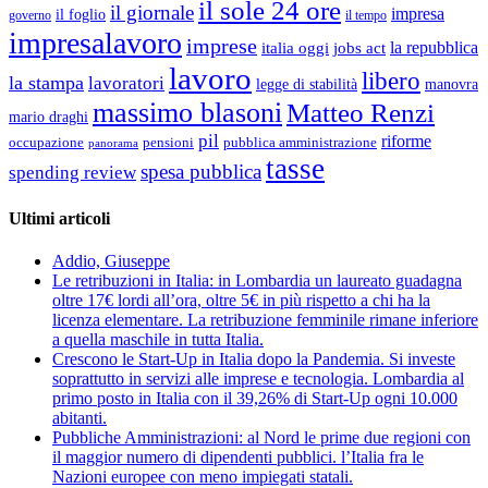
il sole 24 ore
il giornale
impresa
il foglio
governo
il tempo
impresalavoro
imprese
la repubblica
italia oggi
jobs act
lavoro
libero
la stampa
lavoratori
legge di stabilità
manovra
massimo blasoni
Matteo Renzi
mario draghi
pil
riforme
occupazione
pubblica amministrazione
pensioni
panorama
tasse
spesa pubblica
spending review
Ultimi articoli
Addio, Giuseppe
Le retribuzioni in Italia: in Lombardia un laureato guadagna
oltre 17€ lordi all’ora, oltre 5€ in più rispetto a chi ha la
licenza elementare. La retribuzione femminile rimane inferiore
a quella maschile in tutta Italia.
Crescono le Start-Up in Italia dopo la Pandemia. Si investe
soprattutto in servizi alle imprese e tecnologia. Lombardia al
primo posto in Italia con il 39,26% di Start-Up ogni 10.000
abitanti.
Pubbliche Amministrazioni: al Nord le prime due regioni con
il maggior numero di dipendenti pubblici. l’Italia fra le
Nazioni europee con meno impiegati statali.