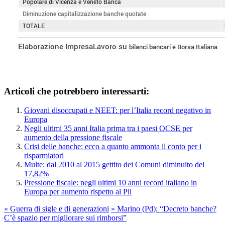
Articoli che potrebbero interessarti:
Giovani disoccupati e NEET: per l’Italia record negativo in
Europa
Negli ultimi 35 anni Italia prima tra i paesi OCSE per
aumento della pressione fiscale
Crisi delle banche: ecco a quanto ammonta il conto per i
risparmiatori
Multe: dal 2010 al 2015 gettito dei Comuni diminuito del
17,82%
Pressione fiscale: negli ultimi 10 anni record italiano in
Europa per aumento rispetto al Pil
«
Guerra di sigle e di generazioni
»
Marino (Pd): “Decreto banche?
C’è spazio per migliorare sui rimborsi”