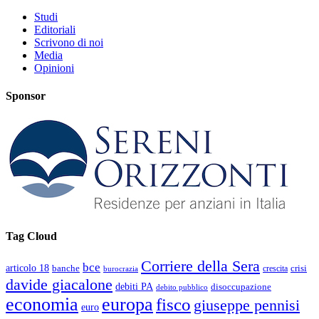
Studi
Editoriali
Scrivono di noi
Media
Opinioni
Sponsor
Tag Cloud
Corriere della Sera
bce
articolo 18
banche
crisi
crescita
burocrazia
davide giacalone
debiti PA
disoccupazione
debito pubblico
economia
europa
fisco
giuseppe pennisi
euro