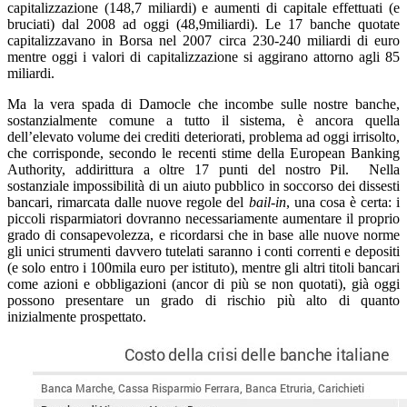
capitalizzazione (148,7 miliardi) e aumenti di capitale effettuati (e
bruciati) dal 2008 ad oggi (48,9miliardi). Le 17 banche quotate
capitalizzavano in Borsa nel 2007 circa 230-240 miliardi di euro
mentre oggi i valori di capitalizzazione si aggirano attorno agli 85
miliardi.
Ma la vera spada di Damocle che incombe sulle nostre banche,
sostanzialmente comune a tutto il sistema, è ancora quella
dell’elevato volume dei crediti deteriorati, problema ad oggi irrisolto,
che corrisponde, secondo le recenti stime della European Banking
Authority, addirittura a oltre 17 punti del nostro Pil. Nella
sostanziale impossibilità di un aiuto pubblico in soccorso dei dissesti
bancari, rimarcata dalle nuove regole del
bail-in
, una cosa è certa: i
piccoli risparmiatori dovranno necessariamente aumentare il proprio
grado di consapevolezza, e ricordarsi che in base alle nuove norme
gli unici strumenti davvero tutelati saranno i conti correnti e depositi
(e solo entro i 100mila euro per istituto), mentre gli altri titoli bancari
come azioni e obbligazioni (ancor di più se non quotati), già oggi
possono presentare un grado di rischio più alto di quanto
inizialmente prospettato.