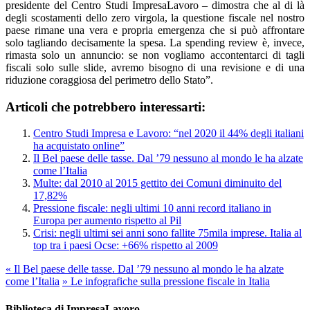
presidente del Centro Studi ImpresaLavoro – dimostra che al di là
degli scostamenti dello zero virgola, la questione fiscale nel nostro
paese rimane una vera e propria emergenza che si può affrontare
solo tagliando decisamente la spesa. La spending review è, invece,
rimasta solo un annuncio: se non vogliamo accontentarci di tagli
fiscali solo sulle slide, avremo bisogno di una revisione e di una
riduzione coraggiosa del perimetro dello Stato”.
Articoli che potrebbero interessarti:
Centro Studi Impresa e Lavoro: “nel 2020 il 44% degli italiani
ha acquistato online”
Il Bel paese delle tasse. Dal ’79 nessuno al mondo le ha alzate
come l’Italia
Multe: dal 2010 al 2015 gettito dei Comuni diminuito del
17,82%
Pressione fiscale: negli ultimi 10 anni record italiano in
Europa per aumento rispetto al Pil
Crisi: negli ultimi sei anni sono fallite 75mila imprese. Italia al
top tra i paesi Ocse: +66% rispetto al 2009
«
Il Bel paese delle tasse. Dal ’79 nessuno al mondo le ha alzate
come l’Italia
»
Le infografiche sulla pressione fiscale in Italia
Biblioteca di ImpresaLavoro