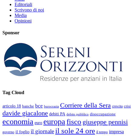
Editoriali
Scrivono di noi
Media
Opinioni
Sponsor
Tag Cloud
Corriere della Sera
bce
articolo 18
banche
crisi
crescita
burocrazia
davide giacalone
debiti PA
disoccupazione
debito pubblico
economia
europa
fisco
giuseppe pennisi
euro
il sole 24 ore
il giornale
impresa
il foglio
governo
il tempo