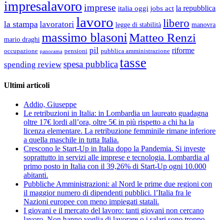
impresalavoro
imprese
la repubblica
italia oggi
jobs act
lavoro
libero
la stampa
lavoratori
legge di stabilità
manovra
massimo blasoni
Matteo Renzi
mario draghi
pil
riforme
occupazione
pubblica amministrazione
pensioni
panorama
tasse
spesa pubblica
spending review
Ultimi articoli
Addio, Giuseppe
Le retribuzioni in Italia: in Lombardia un laureato guadagna
oltre 17€ lordi all’ora, oltre 5€ in più rispetto a chi ha la
licenza elementare. La retribuzione femminile rimane inferiore
a quella maschile in tutta Italia.
Crescono le Start-Up in Italia dopo la Pandemia. Si investe
soprattutto in servizi alle imprese e tecnologia. Lombardia al
primo posto in Italia con il 39,26% di Start-Up ogni 10.000
abitanti.
Pubbliche Amministrazioni: al Nord le prime due regioni con
il maggior numero di dipendenti pubblici. l’Italia fra le
Nazioni europee con meno impiegati statali.
I giovani e il mercato del lavoro: tanti giovani non cercano
lavoro. Non hanno voglia di lavorare o i salari sono troppo