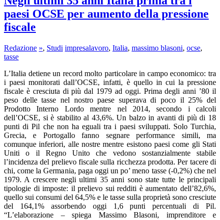
Negli ultimi 35 anni Italia prima tra i
paesi OCSE per aumento della pressione
fiscale
Redazione
»
,
Studi
impresalavoro
,
Italia
,
massimo blasoni
,
ocse
,
tasse
L’Italia detiene un record molto particolare in campo economico: tra
i paesi monitorati dall’OCSE, infatti, è quello in cui la pressione
fiscale è cresciuta di più dal 1979 ad oggi. Prima degli anni ’80 il
peso delle tasse nel nostro paese superava di poco il 25% del
Prodotto Interno Lordo mentre nel 2014, secondo i calcoli
dell’OCSE, si è stabilito al 43,6%. Un balzo in avanti di più di 18
punti di Pil che non ha eguali tra i paesi sviluppati. Solo Turchia,
Grecia, e Portogallo fanno segnare performance simili, ma
comunque inferiori, alle nostre mentre esistono paesi come gli Stati
Uniti o il Regno Unito che vedono sostanzialmente stabile
l’incidenza del prelievo fiscale sulla ricchezza prodotta. Per tacere di
chi, come la Germania, paga oggi un po’ meno tasse (-0,2%) che nel
1979. A crescere negli ultimi 35 anni sono state tutte le principali
tipologie di imposte: il prelievo sui redditi è aumentato dell’82,6%,
quello sui consumi del 64,5% e le tasse sulla proprietà sono cresciute
del 164,1% assorbendo oggi 1,6 punti percentuali di Pil.
“L’elaborazione – spiega Massimo Blasoni, imprenditore e