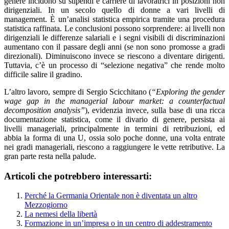
genere incidono su stipendi e carriere di lavoratrici in posizioni non
dirigenziali. In un secolo quello di donne a vari livelli di
management. È un’analisi statistica empirica tramite una procedura
statistica raffinata. Le conclusioni possono sorprendere: ai livelli non
dirigenziali le differenze salariali e i segni visibili di discriminazioni
aumentano con il passare degli anni (se non sono promosse a gradi
direzionali). Diminuiscono invece se riescono a diventare dirigenti.
Tuttavia, c’è un processo di “selezione negativa” che rende molto
difficile salire il gradino.
L’altro lavoro, sempre di Sergio Scicchitano (
“Exploring the gender
wage gap in the managerial labour market: a counterfactual
decomposition analysis”
), evidenzia invece, sulla base di una ricca
documentazione statistica, come il divario di genere, persista ai
livelli manageriali, principalmente in termini di retribuzioni, ed
abbia la forma di una U, ossia solo poche donne, una volta entrate
nei gradi manageriali, riescono a raggiungere le vette retributive. La
gran parte resta nella palude.
Articoli che potrebbero interessarti:
Perché la Germania Orientale non è diventata un altro
Mezzogiorno
La nemesi della libertà
Formazione in un’impresa o in un centro di addestramento