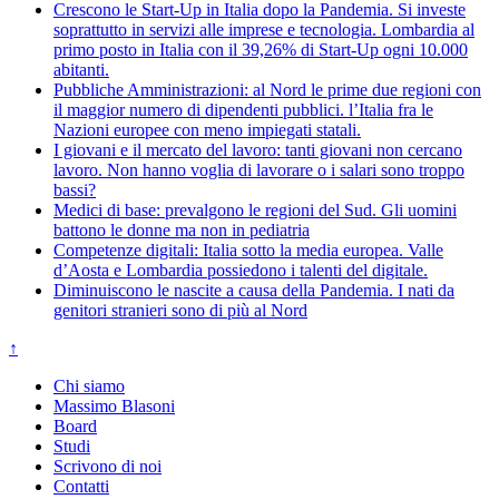
Crescono le Start-Up in Italia dopo la Pandemia. Si investe
soprattutto in servizi alle imprese e tecnologia. Lombardia al
primo posto in Italia con il 39,26% di Start-Up ogni 10.000
abitanti.
Pubbliche Amministrazioni: al Nord le prime due regioni con
il maggior numero di dipendenti pubblici. l’Italia fra le
Nazioni europee con meno impiegati statali.
I giovani e il mercato del lavoro: tanti giovani non cercano
lavoro. Non hanno voglia di lavorare o i salari sono troppo
bassi?
Medici di base: prevalgono le regioni del Sud. Gli uomini
battono le donne ma non in pediatria
Competenze digitali: Italia sotto la media europea. Valle
d’Aosta e Lombardia possiedono i talenti del digitale.
Diminuiscono le nascite a causa della Pandemia. I nati da
genitori stranieri sono di più al Nord
↑
Chi siamo
Massimo Blasoni
Board
Studi
Scrivono di noi
Contatti