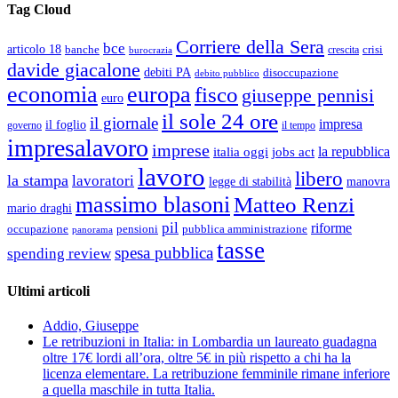
Tag Cloud
Corriere della Sera
bce
articolo 18
banche
crisi
crescita
burocrazia
davide giacalone
debiti PA
disoccupazione
debito pubblico
economia
europa
fisco
giuseppe pennisi
euro
il sole 24 ore
il giornale
impresa
il foglio
governo
il tempo
impresalavoro
imprese
la repubblica
italia oggi
jobs act
lavoro
libero
la stampa
lavoratori
legge di stabilità
manovra
massimo blasoni
Matteo Renzi
mario draghi
pil
riforme
occupazione
pubblica amministrazione
pensioni
panorama
tasse
spesa pubblica
spending review
Ultimi articoli
Addio, Giuseppe
Le retribuzioni in Italia: in Lombardia un laureato guadagna
oltre 17€ lordi all’ora, oltre 5€ in più rispetto a chi ha la
licenza elementare. La retribuzione femminile rimane inferiore
a quella maschile in tutta Italia.