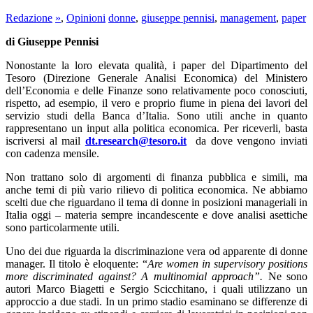
Redazione
»
,
Opinioni
donne
,
giuseppe pennisi
,
management
,
paper
di Giuseppe Pennisi
Nonostante la loro elevata qualità, i paper del Dipartimento del
Tesoro (Direzione Generale Analisi Economica) del Ministero
dell’Economia e delle Finanze sono relativamente poco conosciuti,
rispetto, ad esempio, il vero e proprio fiume in piena dei lavori del
servizio studi della Banca d’Italia. Sono utili anche in quanto
rappresentano un input alla politica economica. Per riceverli, basta
iscriversi al mail
dt.research@tesoro.it
da dove vengono inviati
con cadenza mensile.
Non trattano solo di argomenti di finanza pubblica e simili, ma
anche temi di più vario rilievo di politica economica. Ne abbiamo
scelti due che riguardano il tema di donne in posizioni manageriali in
Italia oggi – materia sempre incandescente e dove analisi asettiche
sono particolarmente utili.
Uno dei due riguarda la discriminazione vera od apparente di donne
manager. Il titolo è eloquente: “
Are women in supervisory positions
more discriminated against?
A multinomial approach”.
Ne sono
autori Marco Biagetti e Sergio Scicchitano, i quali utilizzano un
approccio a due stadi. In un primo stadio esaminano se differenze di