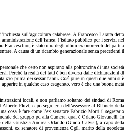
nchiesta sull’agricoltura calabrese. A Francesco Laratta detto
mministrazione dell’Ismea, l’istituto pubblico per i servizi nel
 Franceschini, è stato uno degli ultimi ex onorevoli del partito
entare. A causa di un ricambio generazionale senza precedenti il
personale che certo non aspirano alla poltroncina di una società
. Perché la realtà dei fatti è ben diversa dalle dichiarazioni di
italizio prima dei sessant’anni. Così pure in questi due anni si è
 può apparire in qualche caso esagerato, vero è che una buona metà
mministrazioni locali, e non parliamo soltanto dei sindaci di Roma
lberto Fluvi, capo segreteria dell’assessore al Bilancio della
é una cosa è fare come l’ex senatore Fabrizio Morri il segretario
enerale del gruppo pd alla Camera, qual è Oriano Giovanelli. In
o della Giustizia Andrea Orlando (Guido Calvisi), a capo della
Passoni, ex senatore di provenienza Cgil, marito della neoeletta