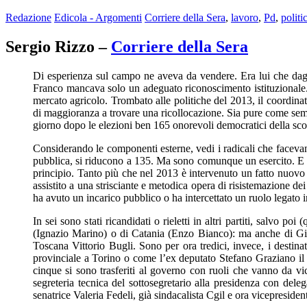
Redazione
Edicola - Argomenti
Corriere della Sera
,
lavoro
,
Pd
,
politi
Sergio Rizzo –
Corriere della Sera
Di esperienza sul campo ne aveva da vendere. Era lui che dagl
Franco mancava solo un adeguato riconoscimento istituzionale. M
mercato agricolo. Trombato alle politiche del 2013, il coordina
di maggioranza a trovare una ricollocazione. Sia pure come semp
giorno dopo le elezioni ben 165 onorevoli democratici della scor
Considerando le componenti esterne, vedi i radicali che facevan
pubblica, si riducono a 135. Ma sono comunque un esercito. E chi
principio. Tanto più che nel 2013 è intervenuto un fatto nuovo e 
assistito a una strisciante e metodica opera di risistemazione de
ha avuto un incarico pubblico o ha intercettato un ruolo legato 
In sei sono stati ricandidati o rieletti in altri partiti, salvo 
(Ignazio Marino) o di Catania (Enzo Bianco): ma anche di Giov
Toscana Vittorio Bugli. Sono per ora tredici, invece, i destinat
provinciale a Torino o come l’ex deputato Stefano Graziano il 
cinque si sono trasferiti al governo con ruoli che vanno da v
segreteria tecnica del sottosegretario alla presidenza con dele
senatrice Valeria Fedeli, già sindacalista Cgil e ora vicepresid