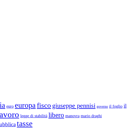
ia
europa
fisco
giuseppe pennisi
il
euro
il foglio
governo
lavoro
libero
legge di stabilità
mario draghi
manovra
tasse
ubblica