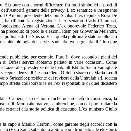
po. Sia pure con enormi differenze fra ruoli simbolici e posti di
 dell’Autorità garante della privacy. L’ex senatrice e insegnante
io D’Antoni, presidente del Coni Sicilia. L’ex deputata Rosa De
, ha rifiutato la registrazione. L’ex senatore Carlo Chiurazzi,
a Fondazione Arena di Verona. L’ex onorevole Federico Testa,
o ha preceduto di poco le elezioni. Idem per Giovanna Melandri,
à portuale di La Spezia. E su quella poltrona è stato ricollocato
 «epidemiologia dei servizi sanitari», ex segretaria di Giuseppe
iende pubbliche, per esempio. Pure lì, dove secondo i piani del
da di Difesa servizi abbiamo parlato in varie occasioni. Come
 Lazio alle presidenze delle Ipab: all’Istituto Sacra Famiglia è
 vicepresidenza di Cesena Fiera. O dello sbarco di Maria Leddi
ano Strizzolo: presidente dei revisori della Unirelab srl, società
empo stretta collaboratrice dell’ex responsabile di quel dicastero
dalla Camera, ha costituito anche una società di consulenza, la
ea Lulli. Modo alternativo, sembrerebbe, con cui può fruttare la
 estranei alla storia politica di ciascuno. L’ex ministro Giulio
che fa capo a Manlio Cerroni, come garante degli accordi con la
iali (Ezio Zani, subentrato a Soro e poi trombato alle elezioni).