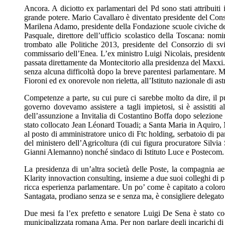
Ancora. A diciotto ex parlamentari del Pd sono stati attribuiti 
grande potere. Mario Cavallaro è diventato presidente del Consig
Marilena Adamo, presidente della Fondazione scuole civiche del
Pasquale, direttore dell’ufficio scolastico della Toscana: nom
trombato alle Politiche 2013, presidente del Consorzio di s
commissario dell’Enea. L’ex ministro Luigi Nicolais, president
passata direttamente da Montecitorio alla presidenza del Maxxi. 
senza alcuna difficoltà dopo la breve parentesi parlamentare. M
Fioroni ed ex onorevole non rieletta, all’Istituto nazionale di as
Competenze a parte, su cui pure ci sarebbe molto da dire, il p
governo dovevamo assistere a tagli impietosi, si è assistiti
dell’assunzione a Invitalia di Costantino Boffa dopo selezione 
stato collocato Jean Léonard Touadi; a Santa Maria in Aquiro,
al posto di amministratore unico di Ftc holding, serbatoio di par
del ministero dell’Agricoltura (di cui figura procuratore Silvia 
Gianni Alemanno) nonché sindaco di Istituto Luce e Postecom.
La presidenza di un’altra società delle Poste, la compagnia ae
Klarity innovaction consulting, insieme a due suoi colleghi di 
ricca esperienza parlamentare. Un po’ come è capitato a coloro 
Santagata, prodiano senza se e senza ma, è consigliere delegat
Due mesi fa l’ex prefetto e senatore Luigi De Sena è stato coo
municipalizzata romana Ama. Per non parlare degli incarichi di c