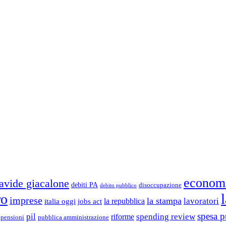
econom
avide giacalone
debiti PA
disoccupazione
debito pubblico
ro
imprese
la stampa
lavoratori
la repubblica
italia oggi
jobs act
spesa p
pil
spending review
riforme
pubblica amministrazione
pensioni