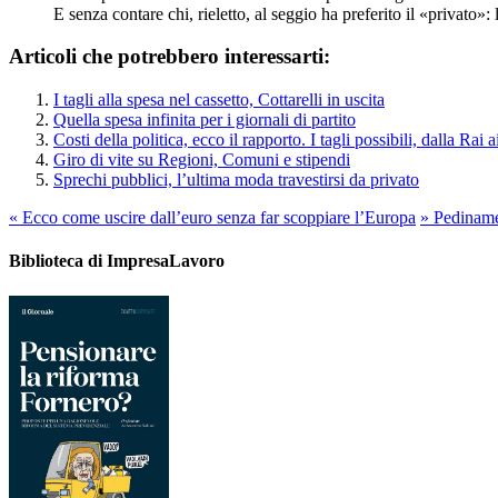
E senza contare chi, rieletto, al seggio ha preferito il «privato
Articoli che potrebbero interessarti:
I tagli alla spesa nel cassetto, Cottarelli in uscita
Quella spesa infinita per i giornali di partito
Costi della politica, ecco il rapporto. I tagli possibili, dalla Rai ai
Giro di vite su Regioni, Comuni e stipendi
Sprechi pubblici, l’ultima moda travestirsi da privato
«
Ecco come uscire dall’euro senza far scoppiare l’Europa
»
Pedinament
Biblioteca di ImpresaLavoro