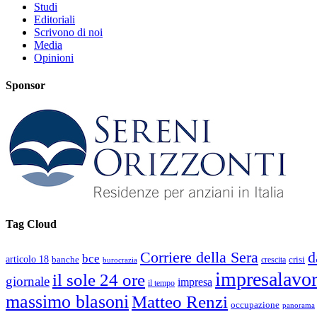
Studi
Editoriali
Scrivono di noi
Media
Opinioni
Sponsor
Tag Cloud
d
Corriere della Sera
bce
articolo 18
banche
crisi
crescita
burocrazia
impresalavo
il sole 24 ore
giornale
impresa
il tempo
massimo blasoni
Matteo Renzi
occupazione
panorama