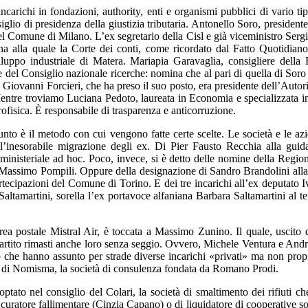
incarichi in fondazioni, authority, enti e organismi pubblici di vario ti
lio di presidenza della giustizia tributaria. Antonello Soro, presidente
 Comune di Milano. L’ex segretario della Cisl e già viceministro Serg
ina alla quale la Corte dei conti, come ricordato dal Fatto Quotidiano 
viluppo industriale di Matera. Mariapia Garavaglia, consigliere dell
e del Consiglio nazionale ricerche: nomina che al pari di quella di Sor
Giovanni Forcieri, che ha preso il suo posto, era presidente dell’Autorit
entre troviamo Luciana Pedoto, laureata in Economia e specializzata in
trofisica. È responsabile di trasparenza e anticorruzione.
unto è il metodo con cui vengono fatte certe scelte. Le società e le az
 all’inesorabile migrazione degli ex. Di Pier Fausto Recchia alla gui
ministeriale ad hoc. Poco, invece, si è detto delle nomine della Regione
 Massimo Pompili. Oppure della designazione di Sandro Brandolini alla
tecipazioni del Comune di Torino. E dei tre incarichi all’ex deputato Iv
Saltamartini, sorella l’ex portavoce alfaniana Barbara Saltamartini al t
rea postale Mistral Air, è toccata a Massimo Zunino. Il quale, uscito 
partito rimasti anche loro senza seggio. Ovvero, Michele Ventura e Andr
che hanno assunto per strade diverse incarichi «privati» ma non proprio
o di Nomisma, la società di consulenza fondata da Romano Prodi.
ptato nel consiglio del Colari, la società di smaltimento dei rifiuti 
uratore fallimentare (Cinzia Capano) o di liquidatore di cooperative soc