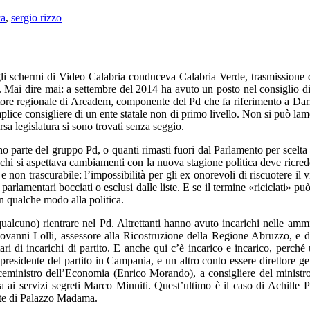
ca
,
sergio rizzo
i schermi di Video Calabria conduceva Calabria Verde, trasmissione d’i
ai dire mai: a settembre del 2014 ha avuto un posto nel consiglio di a
tore regionale di Areadem, componente del Pd che fa riferimento a Dario
lice consigliere di un ente statale non di primo livello. Non si può lam
sa legislatura si sono trovati senza seggio.
o parte del gruppo Pd, o quanti rimasti fuori dal Parlamento per scelta 
 si aspettava cambiamenti con la nuova stagione politica deve ricredersi
non trascurabile: l’impossibilità per gli ex onorevoli di riscuotere il v
i parlamentari bocciati o esclusi dalle liste. E se il termine «riciclati»
in qualche modo alla politica.
poi (qualcuno) rientrare nel Pd. Altrettanti hanno avuto incarichi nelle a
anni Lolli, assessore alla Ricostruzione della Regione Abruzzo, e di A
ari di incarichi di partito. E anche qui c’è incarico e incarico, perch
presidente del partito in Campania, e un altro conto essere direttore g
iceministro dell’Economia (Enrico Morando), a consigliere del ministr
ga ai servizi segreti Marco Minniti. Quest’ultimo è il caso di Achille 
ente di Palazzo Madama.