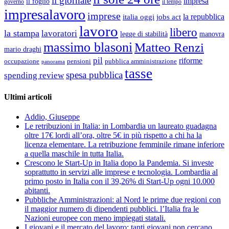
il giornale
impresa
il foglio
governo
il tempo
impresalavoro
imprese
la repubblica
italia oggi
jobs act
lavoro
libero
la stampa
lavoratori
legge di stabilità
manovra
massimo blasoni
Matteo Renzi
mario draghi
pil
riforme
occupazione
pubblica amministrazione
pensioni
panorama
tasse
spesa pubblica
spending review
Ultimi articoli
Addio, Giuseppe
Le retribuzioni in Italia: in Lombardia un laureato guadagna
oltre 17€ lordi all’ora, oltre 5€ in più rispetto a chi ha la
licenza elementare. La retribuzione femminile rimane inferiore
a quella maschile in tutta Italia.
Crescono le Start-Up in Italia dopo la Pandemia. Si investe
soprattutto in servizi alle imprese e tecnologia. Lombardia al
primo posto in Italia con il 39,26% di Start-Up ogni 10.000
abitanti.
Pubbliche Amministrazioni: al Nord le prime due regioni con
il maggior numero di dipendenti pubblici. l’Italia fra le
Nazioni europee con meno impiegati statali.
I giovani e il mercato del lavoro: tanti giovani non cercano