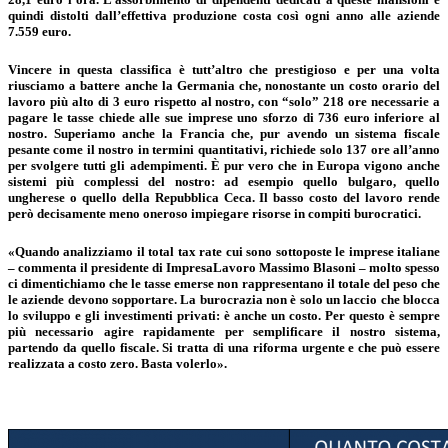
quindi distolti dall’effettiva produzione costa così ogni anno alle aziende
7.559 euro.
Vincere in questa classifica è tutt’altro che prestigioso e per una volta
riusciamo a battere anche la Germania che, nonostante un costo orario del
lavoro più alto di 3 euro rispetto al nostro, con “solo” 218 ore necessarie a
pagare le tasse chiede alle sue imprese uno sforzo di 736 euro inferiore al
nostro. Superiamo anche la Francia che, pur avendo un sistema fiscale
pesante come il nostro in termini quantitativi, richiede solo 137 ore all’anno
per svolgere tutti gli adempimenti. È pur vero che in Europa vigono anche
sistemi più complessi del nostro: ad esempio quello bulgaro, quello
ungherese o quello della Repubblica Ceca. Il basso costo del lavoro rende
però decisamente meno oneroso impiegare risorse in compiti burocratici.
«Quando analizziamo il total tax rate cui sono sottoposte le imprese italiane
– commenta il presidente di ImpresaLavoro Massimo Blasoni – molto spesso
ci dimentichiamo che le tasse emerse non rappresentano il totale del peso che
le aziende devono sopportare. La burocrazia non è solo un laccio che blocca
lo sviluppo e gli investimenti privati: è anche un costo. Per questo è sempre
più necessario agire rapidamente per semplificare il nostro sistema,
partendo da quello fiscale. Si tratta di una riforma urgente e che può essere
realizzata a costo zero. Basta volerlo».