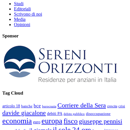
Studi
Editoriali
Scrivono di noi
Media
Opinioni
Sponsor
Tag Cloud
Corriere della Sera
bce
articolo 18
banche
crisi
crescita
burocrazia
davide giacalone
debiti PA
disoccupazione
debito pubblico
economia
europa
fisco
giuseppe pennisi
euro
il sole 24 ore