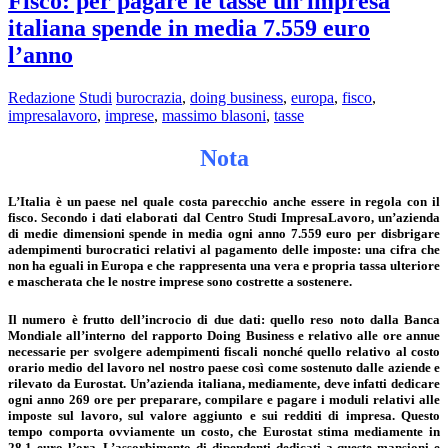
Fisco: per pagare le tasse un’impresa
italiana spende in media 7.559 euro
l’anno
Redazione
Studi
burocrazia
,
doing business
,
europa
,
fisco
,
impresalavoro
,
imprese
,
massimo blasoni
,
tasse
Nota
L’Italia è un paese nel quale costa parecchio anche essere in regola con il
fisco. Secondo i dati elaborati dal Centro Studi ImpresaLavoro, un’azienda
di medie dimensioni spende in media ogni anno 7.559 euro per disbrigare
adempimenti burocratici relativi al pagamento delle imposte: una cifra che
non ha eguali in Europa e che rappresenta una vera e propria tassa ulteriore
e mascherata che le nostre imprese sono costrette a sostenere.
Il numero è frutto dell’incrocio di due dati: quello reso noto dalla Banca
Mondiale all’interno del rapporto Doing Business e relativo alle ore annue
necessarie per svolgere adempimenti fiscali nonché quello relativo al costo
orario medio del lavoro nel nostro paese così come sostenuto dalle aziende e
rilevato da Eurostat. Un’azienda italiana, mediamente, deve infatti dedicare
ogni anno 269 ore per preparare, compilare e pagare i moduli relativi alle
imposte sul lavoro, sul valore aggiunto e sui redditi di impresa. Questo
tempo comporta ovviamente un costo, che Eurostat stima mediamente in
28,1 euro l’ora. L’assorbimento di dipendenti dedicati a queste mansioni e