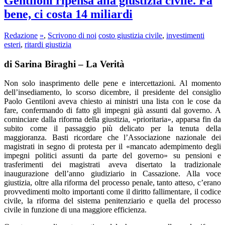
Gentiloni ripensa alla giustizia civile. Fa
bene, ci costa 14 miliardi
Redazione
»
,
Scrivono di noi
costo giustizia civile
,
investimenti
esteri
,
ritardi giustizia
di Sarina Biraghi – La Verità
Non solo inasprimento delle pene e intercettazioni. Al momento
dell’insediamento, lo scorso dicembre, il presidente del consiglio
Paolo Gentiloni aveva chiesto ai ministri una lista con le cose da
fare, confermando di fatto gli impegni già assunti dal governo. A
cominciare dalla riforma della giustizia, «prioritaria», apparsa fin da
subito come il passaggio più delicato per la tenuta della
maggioranza. Basti ricordare che l’Associazione nazionale dei
magistrati in segno di protesta per il «mancato adempimento degli
impegni politici assunti da parte del governo» su pensioni e
trasferimenti dei magistrati aveva disertato la tradizionale
inaugurazione dell’anno giudiziario in Cassazione. Alla voce
giustizia, oltre alla riforma del processo penale, tanto atteso, c’erano
provvedimenti molto importanti come il diritto fallimentare, il codice
civile, la riforma del sistema penitenziario e quella del processo
civile in funzione di una maggiore efficienza.