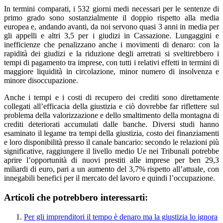
In termini comparati, i 532 giorni medi necessari per le sentenze di
primo grado sono sostanzialmente il doppio rispetto alla media
europea e, andando avanti, da noi servono quasi 3 anni in media per
gli appelli e altri 3,5 per i giudizi in Cassazione. Lungaggini e
inefficienze che penalizzano anche i movimenti di denaro: con la
rapidità dei giudizi e la riduzione degli arretrati si sveltirebbero i
tempi di pagamento tra imprese, con tutti i relativi effetti in termini di
maggiore liquidità in circolazione, minor numero di insolvenza e
minore disoccupazione.
Anche i tempi e i costi di recupero dei crediti sono direttamente
collegati all’efficacia della giustizia e ciò dovrebbe far riflettere sul
problema della valorizzazione e dello smaltimento della montagna di
crediti deteriorati accumulati dalle banche. Diversi studi hanno
esaminato il legame tra tempi della giustizia, costo dei finanziamenti
e loro disponibilità presso il canale bancario: secondo le relazioni più
significative, raggiungere il livello medio Ue nei Tribunali potrebbe
aprire l’opportunità di nuovi prestiti alle imprese per ben 29,3
miliardi di euro, pari a un aumento del 3,7% rispetto all’attuale, con
innegabili benefici per il mercato del lavoro e quindi l’occupazione.
Articoli che potrebbero interessarti:
Per gli imprenditori il tempo è denaro ma la giustizia lo ignora