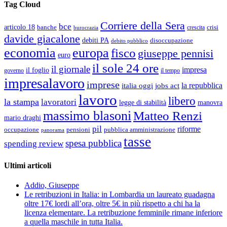
Tag Cloud
Corriere della Sera
bce
articolo 18
banche
crisi
crescita
burocrazia
davide giacalone
debiti PA
disoccupazione
debito pubblico
economia
europa
fisco
giuseppe pennisi
euro
il sole 24 ore
il giornale
impresa
il foglio
governo
il tempo
impresalavoro
imprese
la repubblica
italia oggi
jobs act
lavoro
libero
la stampa
lavoratori
legge di stabilità
manovra
massimo blasoni
Matteo Renzi
mario draghi
pil
riforme
occupazione
pubblica amministrazione
pensioni
panorama
tasse
spesa pubblica
spending review
Ultimi articoli
Addio, Giuseppe
Le retribuzioni in Italia: in Lombardia un laureato guadagna
oltre 17€ lordi all’ora, oltre 5€ in più rispetto a chi ha la
licenza elementare. La retribuzione femminile rimane inferiore
a quella maschile in tutta Italia.