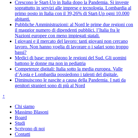
Crescono le Start-Up in Italia dopo la Pandemia. Si investe
soprattutto in servizi alle imprese e tecnologia. Lombardia al
primo posto in Italia con il 39,26% di Start-Up ogni 10.000
abitanti.
Pubbliche Amministrazioni: al Nord le prime due regioni con
il maggior numero di dipendenti pubblici. l’Italia fra le
Nazioni europee con meno impiegati statali.
I giovani e il mercato del lavoro: tanti giovani non cercano
lavoro. Non hanno voglia di lavorare o i salari sono troppo
bassi?
Medici di base: prevalgono le regioni del Sud. Gli uomini
battono le donne ma non in pediatria
Competenze digitali: Italia sotto la media europea. Valle
d’Aosta e Lombardia possiedono i talenti del digitale.
Diminuiscono le nascite a causa della Pandemia. I nati da
genitori stranieri sono di più al Nord
↑
Chi siamo
Massimo Blasoni
Board
Studi
Scrivono di noi
Contatti