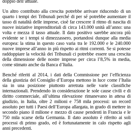
doppio dell’attuale.
Un altro contributo alla crescita potrebbe arrivare riducendo di un
quarto i tempi dei Tribunali perché di per sé potrebbe aumentare il
tasso di natalità delle imprese, cioè far crescere il ritmo di nascita di
nuove iniziative imprenditoriali di circa 143.000 unità all’anno: una
volta e mezza il tasso attuale. Il dato positivo sarebbe ancora più
evidente se i tempi si dimezzassero, portandosi dunque alla media
europea: la stima in questo caso varia tra le 192.000 e le 240.000
nuove imprese all’anno in più rispetto ai ritmi correnti. Se si potesse
raddoppiare la velocità dei Tribunali ci potrebbe essere una crescita
della dimensione delle nostre imprese per circa l’8,5% in media,
come stimato anche da Banca d’Italia.
Benché riferiti al 2014, i dati della Commissione per l’efficienza
della giustizia del Consiglio d’Europa mettono in luce come l’Italia
sia in una posizione piuttosto arretrata nelle varie classifiche
internazionali. Prendendo in considerazione le sole cause civili e di
diritto commerciale, all’ultima rilevazione rimanevano in attesa di
giudizio, in Italia, oltre 2 milioni e 758 mila processi: un record
assoluto per tutti i Paesi dell’Europa allargata, in grado di mettere in
secondo piano il milione e mezzo di cause pendenti in Francia e le
750 mila scarse della Germania. Il dato assoluto è riferito ai soli
processi di primo grado, ed è fortunatamente in calo rispetto agli
anni precedenti.