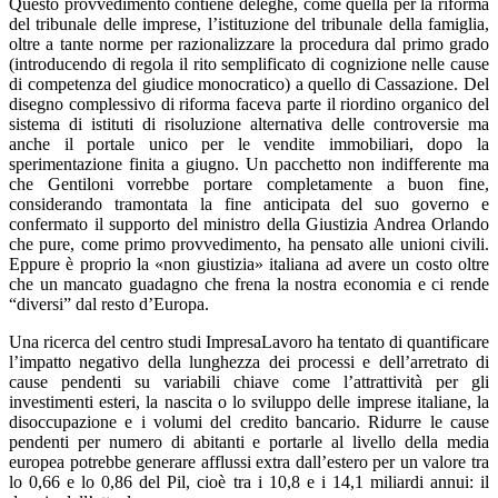
Questo provvedimento contiene deleghe, come quella per la riforma
del tribunale delle imprese, l’istituzione del tribunale della famiglia,
oltre a tante norme per razionalizzare la procedura dal primo grado
(introducendo di regola il rito semplificato di cognizione nelle cause
di competenza del giudice monocratico) a quello di Cassazione. Del
disegno complessivo di riforma faceva parte il riordino organico del
sistema di istituti di risoluzione alternativa delle controversie ma
anche il portale unico per le vendite immobiliari, dopo la
sperimentazione finita a giugno. Un pacchetto non indifferente ma
che Gentiloni vorrebbe portare completamente a buon fine,
considerando tramontata la fine anticipata del suo governo e
confermato il supporto del ministro della Giustizia Andrea Orlando
che pure, come primo provvedimento, ha pensato alle unioni civili.
Eppure è proprio la «non giustizia» italiana ad avere un costo oltre
che un mancato guadagno che frena la nostra economia e ci rende
“diversi” dal resto d’Europa.
Una ricerca del centro studi ImpresaLavoro ha tentato di quantificare
l’impatto negativo della lunghezza dei processi e dell’arretrato di
cause pendenti su variabili chiave come l’attrattività per gli
investimenti esteri, la nascita o lo sviluppo delle imprese italiane, la
disoccupazione e i volumi del credito bancario. Ridurre le cause
pendenti per numero di abitanti e portarle al livello della media
europea potrebbe generare afflussi extra dall’estero per un valore tra
lo 0,66 e lo 0,86 del Pil, cioè tra i 10,8 e i 14,1 miliardi annui: il