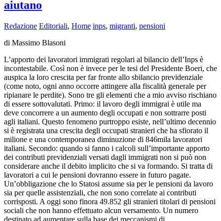
aiutano
Redazione
Editoriali
,
Home
inps
,
migranti
,
pensioni
di Massimo Blasoni
L’apporto dei lavoratori immigrati regolari al bilancio dell’Inps è
incontestabile. Così non è invece per le tesi del Presidente Boeri, che
auspica la loro crescita per far fronte allo sbilancio previdenziale
(come noto, ogni anno occorre attingere alla fiscalità generale per
ripianare le perdite). Sono tre gli elementi che a mio avviso rischiano
di essere sottovalutati. Primo: il lavoro degli immigrai è utile ma
deve concorrere a un aumento degli occupati e non sottrarre posti
agli italiani. Questo fenomeno purtroppo esiste, nell’ultimo decennio
si è registrata una crescita degli occupati stranieri che ha sfiorato il
milione e una contemporanea diminuzione di 846mila lavoratori
italiani. Secondo: quando si fanno i calcoli sull’importante apporto
dei contributi previdenziali versati dagli immigrati non si può non
considerare anche il debito implicito che si va formando. Si tratta di
lavoratori a cui le pensioni dovranno essere in futuro pagate.
Un’obbligazione che lo Statosi assume sia per le pensioni da lavoro
sia per quelle assistenziali, che non sono correlate ai contributi
corrisposti. A oggi sono finora 49.852 gli stranieri titolari di pensioni
sociali che non hanno effettuato alcun versamento. Un numero
destinato ad aumentare sulla base dei meccanismi di