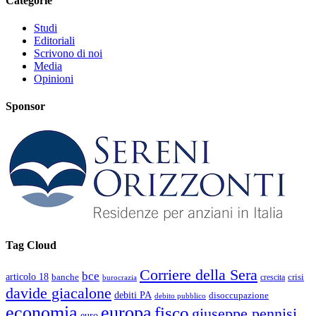
Categorie
Studi
Editoriali
Scrivono di noi
Media
Opinioni
Sponsor
Tag Cloud
Corriere della Sera
bce
articolo 18
banche
crisi
crescita
burocrazia
davide giacalone
debiti PA
disoccupazione
debito pubblico
economia
europa
fisco
giuseppe pennisi
euro