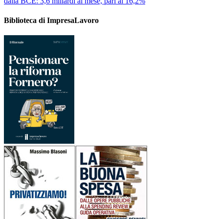
dalla BCE: 3,6 miliardi al mese, pari al 16,2%
Biblioteca di ImpresaLavoro