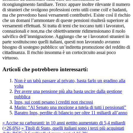
ricongiungimento familiare. Terzo: appare inoltre rilevante il numero
di stranieri che svolgono professioni certo utili come colf e badanti,
ma che prevedono bassi versamenti contributivi. Esiste così il rischio
che un domani l’ammontare di queste pensioni risulterà superiore ai
versamenti effettuati. Si tratta di temi che toccano tutti i lavoratori,
connazionali e non,ma che obiettivamente ridimensionano il ruolo
salvifico dell’immigrazione. Aggiungo che se i lavoratori stranieri in
parte sostituiscono quelli italiani, questi non lavorando avranno
bisogno di sostegno pubblico: un’indiretta promozione del reddito di
cittadinanza. Il rischio insomma è un cortocircuito assai poco
virtuoso.
Articoli che potrebbero interessarti:
Non è un tabù passare al privato, basta farlo un gradino alla
volta
Per avere una pensione più alta basta uscire dalla gestione
pubblica
Inps, sui conti pesano i crediti non riscossi
Marin: “Al Senato una mozione a tutela di tutti i pensionati”
Baratro Inps, perdite di bilancio per oltre 11 miliardi all’anno
«
Accise su carburanti: in 10 anni gettito aumentato di 5,4 miliardi
(+26,6%)
»
Titoli di Stato, quelli italiani sono i terzi più acquistati