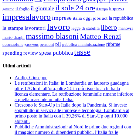
il sole 24 ore
il giornale
impresa
il foglio
governo
il tempo
impresalavoro
imprese
la repubblica
italia oggi
jobs act
lavoro
libero
la stampa
lavoratori
legge di stabilità
manovra
massimo blasoni
Matteo Renzi
mario draghi
pil
riforme
occupazione
pubblica amministrazione
pensioni
panorama
tasse
spesa pubblica
spending review
Ultimi articoli
Addio, Giuseppe
Le retribuzioni in Italia: in Lombardia un laureato guadagna
oltre 17€ lordi all’ora, oltre 5€ in più rispetto a chi ha la
licenza elementare. La retribuzione femminile rimane inferiore
a quella maschile in tutta Italia.
Crescono le Start-Up in Italia dopo la Pandemia. Si investe
soprattutto in servizi alle imprese e tecnologia. Lombardia al
primo posto in Italia con il 39,26% di Start-Up ogni 10.000
abitanti.
Pubbliche Amministrazioni: al Nord le prime due regioni con
il maggior numero di dipendenti pubblici. l’Italia fra le