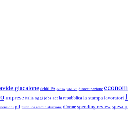
econom
avide giacalone
debiti PA
disoccupazione
debito pubblico
ro
imprese
la stampa
lavoratori
la repubblica
italia oggi
jobs act
spesa p
pil
spending review
riforme
pubblica amministrazione
pensioni