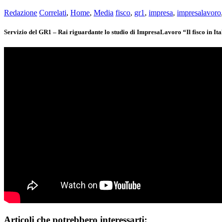
Redazione
Correlati
,
Home
,
Media
fisco
,
gr1
,
impresa
,
impresalavoro
Servizio del GR1 – Rai riguardante lo studio di ImpresaLavoro “Il fisco in Itali
Articoli che potrebbero interessarti: