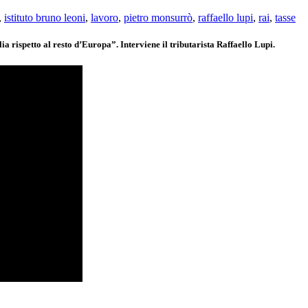
,
istituto bruno leoni
,
lavoro
,
pietro monsurrò
,
raffaello lupi
,
rai
,
tasse
a rispetto al resto d’Europa”. Interviene il tributarista Raffaello Lupi.