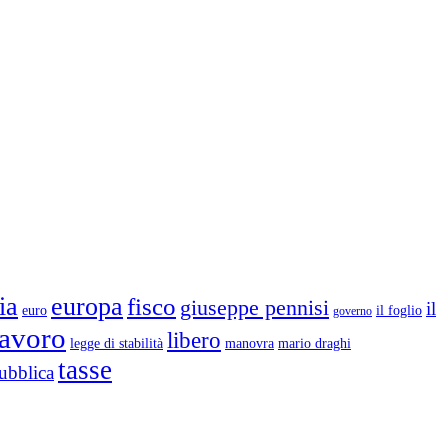
ia
europa
fisco
giuseppe pennisi
il
euro
il foglio
governo
lavoro
libero
legge di stabilità
mario draghi
manovra
tasse
ubblica