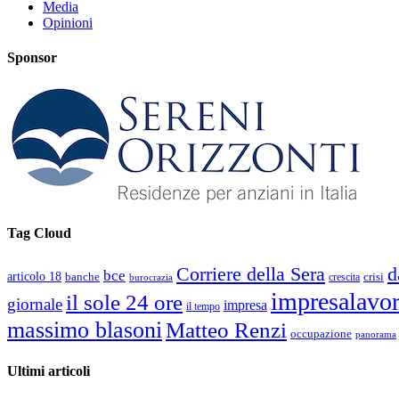
Media
Opinioni
Sponsor
Tag Cloud
d
Corriere della Sera
bce
articolo 18
banche
crisi
crescita
burocrazia
impresalavo
il sole 24 ore
giornale
impresa
il tempo
massimo blasoni
Matteo Renzi
occupazione
panorama
Ultimi articoli