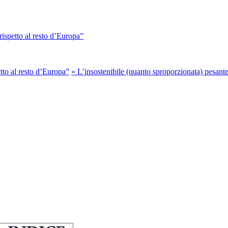
rispetto al resto d’Europa”
etto al resto d’Europa”
»
L’insostenibile (quanto sproporzionata) pesant