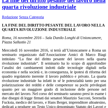
La fine del diritto pesante del lavoro nella
quarta rivoluzione industriale
Redazione
Senza Categoria
LA FINE DEL DIRITTO PESANTE DEL LAVORO NELLA
QUARTA RIVOLUZIONE INDUSTRIALE
Roma, 16 novembre 2016 – Sala Danilo Longhi di Unioncamere,
Piazza Sallustio 21
Mercoledì 16 novembre 2016, si terrà all’Unioncamere a Roma un
seminario organizzato dall’Associazione Amici di Marco Biagi
intitolato “La fine del diritto pesante del lavoro nella quarta
rivoluzione industriale“. Il seminario ha lo scopo di approfondire
l’analisi dei cambiamenti indotti dalle tecnologie digitali nella
economia e nella società e, in conseguenza, le ipotesi di riforma del
quadro regolatorio inerente il lavoro pubblico e privato. La quarta
rivoluzione industriale ha infatti in sé le potenzialità tanto per una
polarizzazione dei redditi e delle competenze su pochi privilegiati
quanto per un maggiore grado di inclusione delle persone nel
mercato del lavoro. Nel corso del seminario saranno presi in esame i
due disegni di legge firmati dai senatori Maurizio Sacconi, Serenella
Fucksia, medico del lavoro, e Hans Berger, imprenditore altoatesino,
dedicati a produrre un Testo Unico denominato Statuto dei Lavori e