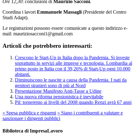
Ore 12,30
: conclusioni di
Maurizio Sacconi
.
Coordina i lavori
Emmanuele Massagli
(Presidente del Centro
Studi Adapt).
Le registrazioni possono essere comunicate a questo indirizzo e-
mail: mauriziosacconi1@gmail.com
Articoli che potrebbero interessarti:
Crescono le Start-Up in Italia dopo la Pandemia. Si investe
soprattutto in servizi alle imprese e tecnologia. Lombardia al
primo posto in Italia con il 39,26% di Start-Up ogni 10.000
abitanti.
Diminuiscono le nascite a causa della Pandemia. I nati da
genitori stranieri sono di più al Nord
Presentazione Manifesto Anti-Tasse a Udine
Una nuova riforma pensionistica è inevitabile
Pil: torneremo ai livelli del 2008 quando Renzi avrà 67 anni
«
Spesa pubblica e risparmi
»
Siano i contribuenti a valutare e
sanzionare i dirigenti pubblici
Biblioteca di ImpresaLavoro