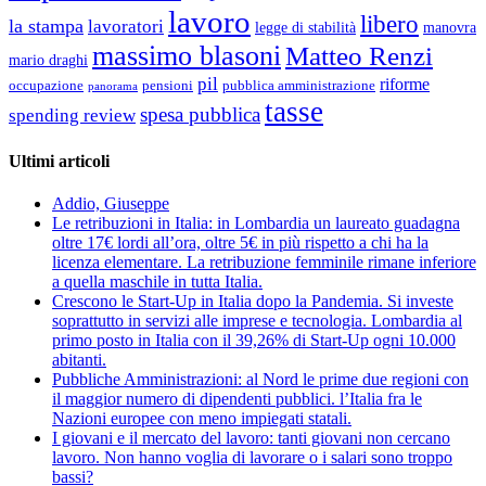
lavoro
libero
la stampa
lavoratori
legge di stabilità
manovra
massimo blasoni
Matteo Renzi
mario draghi
pil
riforme
occupazione
pubblica amministrazione
pensioni
panorama
tasse
spesa pubblica
spending review
Ultimi articoli
Addio, Giuseppe
Le retribuzioni in Italia: in Lombardia un laureato guadagna
oltre 17€ lordi all’ora, oltre 5€ in più rispetto a chi ha la
licenza elementare. La retribuzione femminile rimane inferiore
a quella maschile in tutta Italia.
Crescono le Start-Up in Italia dopo la Pandemia. Si investe
soprattutto in servizi alle imprese e tecnologia. Lombardia al
primo posto in Italia con il 39,26% di Start-Up ogni 10.000
abitanti.
Pubbliche Amministrazioni: al Nord le prime due regioni con
il maggior numero di dipendenti pubblici. l’Italia fra le
Nazioni europee con meno impiegati statali.
I giovani e il mercato del lavoro: tanti giovani non cercano
lavoro. Non hanno voglia di lavorare o i salari sono troppo
bassi?