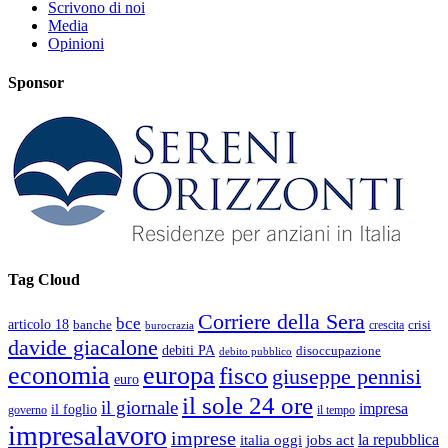
Scrivono di noi
Media
Opinioni
Sponsor
Tag Cloud
Corriere della Sera
bce
articolo 18
banche
crisi
crescita
burocrazia
davide giacalone
debiti PA
disoccupazione
debito pubblico
economia
europa
fisco
giuseppe pennisi
euro
il sole 24 ore
il giornale
impresa
il foglio
governo
il tempo
impresalavoro
imprese
la repubblica
italia oggi
jobs act