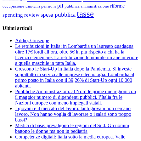
pil
riforme
occupazione
pubblica amministrazione
pensioni
panorama
tasse
spesa pubblica
spending review
Ultimi articoli
Addio, Giuseppe
Le retribuzioni in Italia: in Lombardia un laureato guadagna
oltre 17€ lordi all’ora, oltre 5€ in più rispetto a chi ha la
licenza elementare. La retribuzione femminile rimane inferiore
a quella maschile in tutta Italia.
Crescono le Start-Up in Italia dopo la Pandemia. Si investe
soprattutto in servizi alle imprese e tecnologia. Lombardia al
primo posto in Italia con il 39,26% di Start-Up ogni 10.000
abitanti.
Pubbliche Amministrazioni: al Nord le prime due regioni con
il maggior numero di dipendenti pubblici. l’Italia fra le
Nazioni europee con meno impiegati statali.
I giovani e il mercato del lavoro: tanti giovani non cercano
lavoro. Non hanno voglia di lavorare o i salari sono troppo
bassi?
Medici di base: prevalgono le regioni del Sud. Gli uomini
battono le donne ma non in pediatria
Competenze digitali: Italia sotto la media europea. Valle