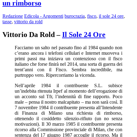
un rimborso
Redazione
Edicola - Argomenti
burocrazia
,
fisco
,
il sole 24 ore
,
tasse
,
vittorio da rold
Vittorio Da Rold –
Il Sole 24 Ore
Facciamo un salto nel passato fino al 1984 quando non
c’erano ancora i telefoni cellulari e Internet muoveva i
primi passi ma iniziava un contenzioso con il fisco
italiano che forse finirà nel 2014, una sorta di guerra dei
trent’anni con il Fisco. Sembra incredibile, ma
purtroppo vero. Ripercorriamo la vicenda.
Nell’aprile 1984 il contribuente S.L. subisce
un’indebita ritenuta Irpef al momento dell’erogazione di
un acconto sul Tfr, l’indennità di fine rapporto. Poco
male – pensa il nostro malcapitato – ma non sarà così. Il
7 novembre 1984 il contribuente presenta all’Intendente
di Finanza di Milano una richiesta di rimborso,
ottenendo il cosiddetto silenzio-rifiuto (un no senza
motivazioni). Il 30 marzo 1985 il contribuente presenta
ricorso alla Commissione provinciale di Milan, che con
sentenza del 17 giugno 1987 accoglie il ricorso. Ma il