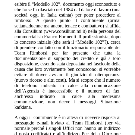
esibire il “Modello 102”, documento oggi sconosciuto e
che forse fu rilasciato nel 1984 dal datore di lavoro (una
società oggi in Italia estinta) per poter procedere al
rimborso. A questo punto il contribuente (ormai
settantaduenne ma ancora tenace e combattivo) si affida
alla Consilium (www.consilium.mi.it) nella persona del
commercialista Franco Formenti. Il professionista, dopo
lo concerto iniziale (che sarà il “Modello 102”?), cerca
di prendere contatto con il funzionario responsabile del
Team Rimborsi per far presente che tutta la
documentazione di supporto del credito è già a loro
disposizione, essendo stata depositata nel fascicolo della
causa che loro ovviamente ben conoscono; si vorrebbe
evitare di dover avviare il giudizio di ottemperanza
(nuovo ricorso e altri costi). Ma si scopre che il numero
di telefono indicato in calce alla comunicazione
dell’Agenzia è inaccessibile e il numero di fax,
anch’esso indicato in calce alla medesima
comunicazione, non riceve i messaggi. Situazione
kafkiana.
A oggi il contribuente è in attesa di ricevere risposta al
messaggio e-mail inviato al Team Rimborsi (per via
normale perché i singoli Uffici non hanno un indirizzo
d posta certificata) e all’indirizzo Pec della Direzione