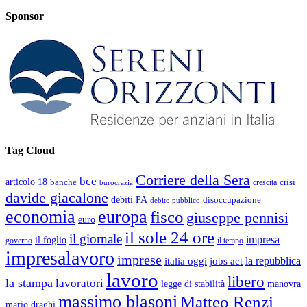
Sponsor
Tag Cloud
Corriere della Sera
bce
articolo 18
banche
crisi
crescita
burocrazia
davide giacalone
debiti PA
disoccupazione
debito pubblico
economia
europa
fisco
giuseppe pennisi
euro
il sole 24 ore
il giornale
impresa
il foglio
governo
il tempo
impresalavoro
imprese
la repubblica
italia oggi
jobs act
lavoro
libero
la stampa
lavoratori
legge di stabilità
manovra
massimo blasoni
Matteo Renzi
mario draghi