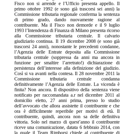
Fisco non si arrende e l’Ufficio presenta appello. Il
primo ottobre 1992 (e sono già trascorsi sei anni) la
Commissione tributaria regionale conferma la sentenza
di primo grado, dando nuovamente ragione al
contribuente. Ma il Fisco non demorde e il 9 luglio
1993 l’Intendenza di Finanza di Milano presenta ricorso
alla Commissione tributaria centrale. Il calvario
giudiziario continua. Il 19 dicembre 2008 (e sono già
trascorsi 24 anni), nonostante le precedenti condanne,
l’Agenzia delle Entrate deposita alla Commissione
tributaria centrale (soppressa da anni ma ancora in
funzione per smaltire l’arretrato!) dichiarazione di
persistenza dell’interesse alla definizione del giudizio.
Così si va avanti nella contesa. Il 28 novembre 2011 la
Commissione tributaria centrale condanna
definitivamente l’Agenzia delle Entrate. La vicenda è
finita? Non ancora. Il dispositivo della sentenza viene
notificato per raccomandata a.r nel dicembre 2011 al
domicilio eletto, 27 anni prima, presso lo studio
dell’avvocato che allora assistette il contribuente e che
ora è difficilmente reperibile per motivi di età. Il
contribuente, quindi, ancora non sa delle definitiva
vittoria. Solo nel marzo di quest’anno il contribuente
riceve una comunicazione, datata 6 febbraio 2014, con
la quale il Team Rimborsi chiede al contribuente di