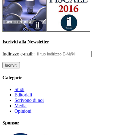
Iscriviti alla Newsletter
Indirizzo e-mail::
Categorie
Studi
Editoriali
Scrivono di noi
Media
Opinioni
Sponsor