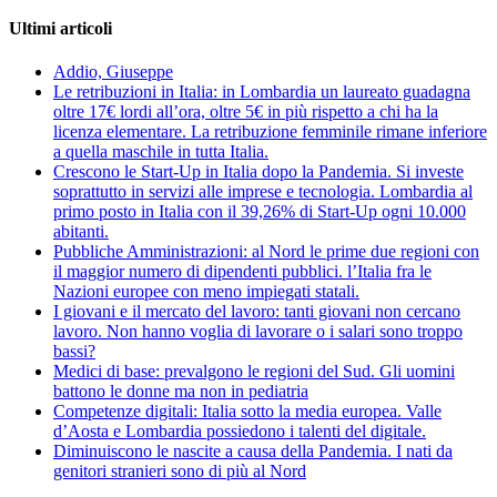
Ultimi articoli
Addio, Giuseppe
Le retribuzioni in Italia: in Lombardia un laureato guadagna
oltre 17€ lordi all’ora, oltre 5€ in più rispetto a chi ha la
licenza elementare. La retribuzione femminile rimane inferiore
a quella maschile in tutta Italia.
Crescono le Start-Up in Italia dopo la Pandemia. Si investe
soprattutto in servizi alle imprese e tecnologia. Lombardia al
primo posto in Italia con il 39,26% di Start-Up ogni 10.000
abitanti.
Pubbliche Amministrazioni: al Nord le prime due regioni con
il maggior numero di dipendenti pubblici. l’Italia fra le
Nazioni europee con meno impiegati statali.
I giovani e il mercato del lavoro: tanti giovani non cercano
lavoro. Non hanno voglia di lavorare o i salari sono troppo
bassi?
Medici di base: prevalgono le regioni del Sud. Gli uomini
battono le donne ma non in pediatria
Competenze digitali: Italia sotto la media europea. Valle
d’Aosta e Lombardia possiedono i talenti del digitale.
Diminuiscono le nascite a causa della Pandemia. I nati da
genitori stranieri sono di più al Nord