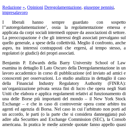
Redazione
»
,
Opinioni
Deregolamentazione
,
giuseppe pennisi
,
impresalavoro
I liberali hanno sempre guardato con sospetto
l’’autoregolamentazione’, ossia la regolamentazione emessa e
applicata da corpi sociali intermedi oppure da associazioni di settore.
La preoccupazione è che gli interessi degli associati prevalgano sul
quello generale, a spese della collettività. Meglio il confronto, anche
aspro, tra interessi contrapposti che ergersi, al tempo stesso, a
regolatori (e giudici) dei propri associati.
Benjamin P. Edwards della Barry University School of Law
esamina in dettaglio Il Lato Oscuro della Deregolamentazione in un
lavoro accademico in corso di pubblicazione (ed inviato ad amici e
conoscenti per osservazioni. Lo studio analizza in dettaglio il caso
della Financial Industry Regulatory Authority (FINRA):
un’organizzazione privata senza fini di lucro che opera negli Stati
Uniti che elabora e applica regolamenti relativi al funzionamento di
una delle Borse più importanti del mondo – il New York Stock
Exchange – e che in caso di controversie opera come arbitro tra
agenti ed agenzia di Borsa. Nel caso in cui l’arbitrato non porti ad
un accordo, le parti (o la parte che si considera danneggiata) può
adire alla Securities and Exchange Commission (SEC), la Consob
americana. In pratica le medie aziende quotate fanno appello quasi