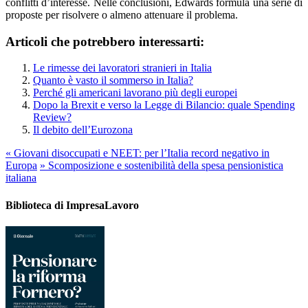
conflitti d’interesse. Nelle conclusioni, Edwards formula una serie di
proposte per risolvere o almeno attenuare il problema.
Articoli che potrebbero interessarti:
Le rimesse dei lavoratori stranieri in Italia
Quanto è vasto il sommerso in Italia?
Perché gli americani lavorano più degli europei
Dopo la Brexit e verso la Legge di Bilancio: quale Spending
Review?
Il debito dell’Eurozona
«
Giovani disoccupati e NEET: per l’Italia record negativo in
Europa
»
Scomposizione e sostenibilità della spesa pensionistica
italiana
Biblioteca di ImpresaLavoro