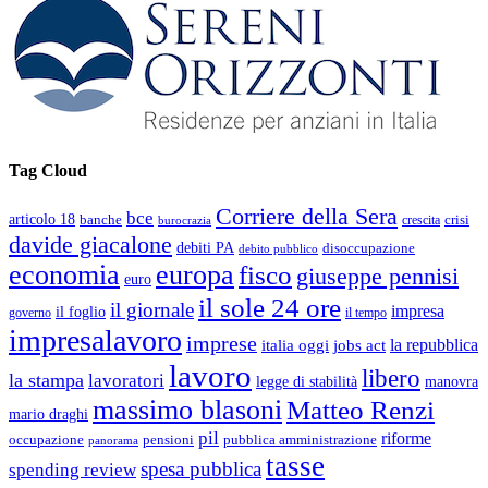
Tag Cloud
Corriere della Sera
bce
articolo 18
banche
crisi
crescita
burocrazia
davide giacalone
debiti PA
disoccupazione
debito pubblico
economia
europa
fisco
giuseppe pennisi
euro
il sole 24 ore
il giornale
impresa
il foglio
governo
il tempo
impresalavoro
imprese
la repubblica
italia oggi
jobs act
lavoro
libero
la stampa
lavoratori
legge di stabilità
manovra
massimo blasoni
Matteo Renzi
mario draghi
pil
riforme
occupazione
pubblica amministrazione
pensioni
panorama
tasse
spesa pubblica
spending review