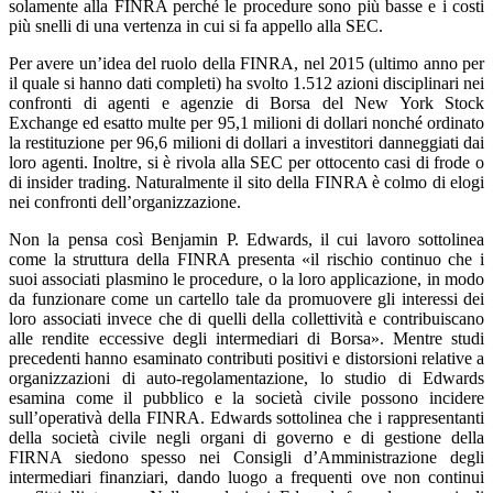
solamente alla FINRA perché le procedure sono più basse e i costi
più snelli di una vertenza in cui si fa appello alla SEC.
Per avere un’idea del ruolo della FINRA, nel 2015 (ultimo anno per
il quale si hanno dati completi) ha svolto 1.512 azioni disciplinari nei
confronti di agenti e agenzie di Borsa del New York Stock
Exchange ed esatto multe per 95,1 milioni di dollari nonché ordinato
la restituzione per 96,6 milioni di dollari a investitori danneggiati dai
loro agenti. Inoltre, si è rivola alla SEC per ottocento casi di frode o
di insider trading. Naturalmente il sito della FINRA è colmo di elogi
nei confronti dell’organizzazione.
Non la pensa così Benjamin P. Edwards, il cui lavoro sottolinea
come la struttura della FINRA presenta «il rischio continuo che i
suoi associati plasmino le procedure, o la loro applicazione, in modo
da funzionare come un cartello tale da promuovere gli interessi dei
loro associati invece che di quelli della collettività e contribuiscano
alle rendite eccessive degli intermediari di Borsa». Mentre studi
precedenti hanno esaminato contributi positivi e distorsioni relative a
organizzazioni di auto-regolamentazione, lo studio di Edwards
esamina come il pubblico e la società civile possono incidere
sull’operativà della FINRA. Edwards sottolinea che i rappresentanti
della società civile negli organi di governo e di gestione della
FIRNA siedono spesso nei Consigli d’Amministrazione degli
intermediari finanziari, dando luogo a frequenti ove non continui