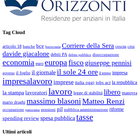
Tag Cloud
Corriere della Sera
bce
articolo 18
banche
crisi
crescita
burocrazia
davide giacalone
debiti PA
disoccupazione
debito pubblico
economia
europa
fisco
giuseppe pennisi
euro
il sole 24 ore
il giornale
impresa
il foglio
governo
il tempo
impresalavoro
imprese
la repubblica
italia oggi
jobs act
lavoro
libero
la stampa
lavoratori
legge di stabilità
manovra
massimo blasoni
Matteo Renzi
mario draghi
pil
riforme
occupazione
pubblica amministrazione
pensioni
panorama
tasse
spesa pubblica
spending review
Ultimi articoli