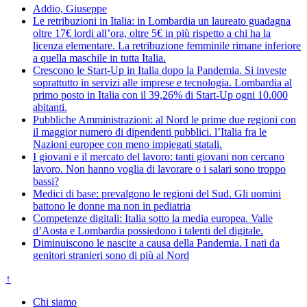
Addio, Giuseppe
Le retribuzioni in Italia: in Lombardia un laureato guadagna
oltre 17€ lordi all’ora, oltre 5€ in più rispetto a chi ha la
licenza elementare. La retribuzione femminile rimane inferiore
a quella maschile in tutta Italia.
Crescono le Start-Up in Italia dopo la Pandemia. Si investe
soprattutto in servizi alle imprese e tecnologia. Lombardia al
primo posto in Italia con il 39,26% di Start-Up ogni 10.000
abitanti.
Pubbliche Amministrazioni: al Nord le prime due regioni con
il maggior numero di dipendenti pubblici. l’Italia fra le
Nazioni europee con meno impiegati statali.
I giovani e il mercato del lavoro: tanti giovani non cercano
lavoro. Non hanno voglia di lavorare o i salari sono troppo
bassi?
Medici di base: prevalgono le regioni del Sud. Gli uomini
battono le donne ma non in pediatria
Competenze digitali: Italia sotto la media europea. Valle
d’Aosta e Lombardia possiedono i talenti del digitale.
Diminuiscono le nascite a causa della Pandemia. I nati da
genitori stranieri sono di più al Nord
↑
Chi siamo