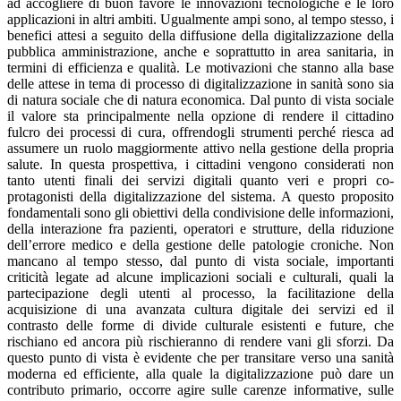
ad accogliere di buon favore le innovazioni tecnologiche e le loro
applicazioni in altri ambiti. Ugualmente ampi sono, al tempo stesso, i
benefici attesi a seguito della diffusione della digitalizzazione della
pubblica amministrazione, anche e soprattutto in area sanitaria, in
termini di efficienza e qualità. Le motivazioni che stanno alla base
delle attese in tema di processo di digitalizzazione in sanità sono sia
di natura sociale che di natura economica. Dal punto di vista sociale
il valore sta principalmente nella opzione di rendere il cittadino
fulcro dei processi di cura, offrendogli strumenti perché riesca ad
assumere un ruolo maggiormente attivo nella gestione della propria
salute. In questa prospettiva, i cittadini vengono considerati non
tanto utenti finali dei servizi digitali quanto veri e propri co-
protagonisti della digitalizzazione del sistema. A questo proposito
fondamentali sono gli obiettivi della condivisione delle informazioni,
della interazione fra pazienti, operatori e strutture, della riduzione
dell’errore medico e della gestione delle patologie croniche. Non
mancano al tempo stesso, dal punto di vista sociale, importanti
criticità legate ad alcune implicazioni sociali e culturali, quali la
partecipazione degli utenti al processo, la facilitazione della
acquisizione di una avanzata cultura digitale dei servizi ed il
contrasto delle forme di divide culturale esistenti e future, che
rischiano ed ancora più rischieranno di rendere vani gli sforzi. Da
questo punto di vista è evidente che per transitare verso una sanità
moderna ed efficiente, alla quale la digitalizzazione può dare un
contributo primario, occorre agire sulle carenze informative, sulle