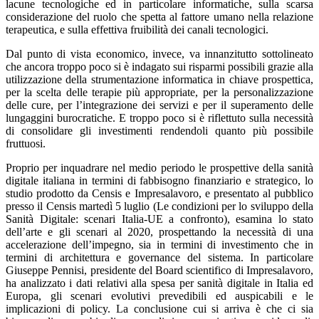
lacune tecnologiche ed in particolare informatiche, sulla scarsa
considerazione del ruolo che spetta al fattore umano nella relazione
terapeutica, e sulla effettiva fruibilità dei canali tecnologici.
Dal punto di vista economico, invece, va innanzitutto sottolineato
che ancora troppo poco si è indagato sui risparmi possibili grazie alla
utilizzazione della strumentazione informatica in chiave prospettica,
per la scelta delle terapie più appropriate, per la personalizzazione
delle cure, per l’integrazione dei servizi e per il superamento delle
lungaggini burocratiche. E troppo poco si è riflettuto sulla necessità
di consolidare gli investimenti rendendoli quanto più possibile
fruttuosi.
Proprio per inquadrare nel medio periodo le prospettive della sanità
digitale italiana in termini di fabbisogno finanziario e strategico, lo
studio prodotto da Censis e Impresalavoro, e presentato al pubblico
presso il Censis martedì 5 luglio (Le condizioni per lo sviluppo della
Sanità Digitale: scenari Italia-UE a confronto), esamina lo stato
dell’arte e gli scenari al 2020, prospettando la necessità di una
accelerazione dell’impegno, sia in termini di investimento che in
termini di architettura e governance del sistema. In particolare
Giuseppe Pennisi, presidente del Board scientifico di Impresalavoro,
ha analizzato i dati relativi alla spesa per sanità digitale in Italia ed
Europa, gli scenari evolutivi prevedibili ed auspicabili e le
implicazioni di policy. La conclusione cui si arriva è che ci sia