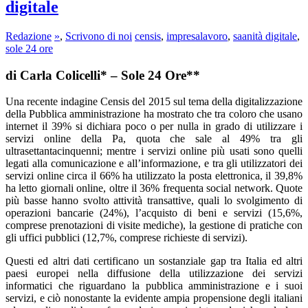
digitale
Redazione
»
,
Scrivono di noi
censis
,
impresalavoro
,
saanità digitale
,
sole 24 ore
di Carla Colicelli* – Sole 24 Ore**
Una recente indagine Censis del 2015 sul tema della digitalizzazione
della Pubblica amministrazione ha mostrato che tra coloro che usano
internet il 39% si dichiara poco o per nulla in grado di utilizzare i
servizi online della Pa, quota che sale al 49% tra gli
ultrasettantacinquenni; mentre i servizi online più usati sono quelli
legati alla comunicazione e all’informazione, e tra gli utilizzatori dei
servizi online circa il 66% ha utilizzato la posta elettronica, il 39,8%
ha letto giornali online, oltre il 36% frequenta social network. Quote
più basse hanno svolto attività transattive, quali lo svolgimento di
operazioni bancarie (24%), l’acquisto di beni e servizi (15,6%,
comprese prenotazioni di visite mediche), la gestione di pratiche con
gli uffici pubblici (12,7%, comprese richieste di servizi).
Questi ed altri dati certificano un sostanziale gap tra Italia ed altri
paesi europei nella diffusione della utilizzazione dei servizi
informatici che riguardano la pubblica amministrazione e i suoi
servizi, e ciò nonostante la evidente ampia propensione degli italiani