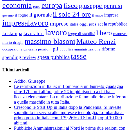
economia
europa
fisco
giuseppe pennisi
euro
il sole 24 ore
il giornale
impresa
il foglio
governo
il tempo
impresalavoro
imprese
la repubblica
italia oggi
jobs act
lavoro
libero
la stampa
lavoratori
legge di stabilità
manovra
massimo blasoni
Matteo Renzi
mario draghi
pil
riforme
occupazione
pubblica amministrazione
pensioni
panorama
tasse
spesa pubblica
spending review
Ultimi articoli
Addio, Giuseppe
Le retribuzioni in Italia: in Lombardia un laureato guadagna
oltre 17€ lordi all’ora, oltre 5€ in più rispetto a chi ha la
licenza elementare. La retribuzione femminile rimane inferiore
a quella maschile in tutta Italia.
Crescono le Start-Up in Italia dopo la Pandemia. Si investe
soprattutto in servizi alle imprese e tecnologia. Lombardia al
primo posto in Italia con il 39,26% di Start-Up ogni 10.000
abitanti.
Pubbliche Amministrazioni: al Nord le prime due regioni con