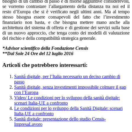
bisogno di un cambio di passo e di risorse aggiuntive considerevoli,
se vorremo contrastare l’allargamento della distanza tra noi ed il
resto d’Europa che si è verificato negli ultimi anni. Ma al tempo
stesso bisogna essere consapevoli del fatto che l’investimento
finanziario non basta, e che bisogna mettere mano anche alla
architettura del sistema di offerta e di gestione dei servizi sulla base
di un nuovo approccio, che tenga conto dei modelli di valutazione
del rischio e della compatibilità strategica generale.
*Advisor scientifico della Fondazione Censis
**Dal Sole 24 Ore del 12 luglio 2016
Articoli che potrebbero interessarti:
Sanità digitale, per l’Italia necessario un deciso cambio di
passo
Sanità digitale, senza investimenti impossibile colmare il gap
con l’Europa
Video/ Le condizioni per lo sviluppo della sanità digitale:
scenari Italia-UE a confronto
Le condizioni per lo sviluppo della Sanità Digitale: scenari
Italia-UE a confronto
Sanità digitale: presentazione dello studio Censis-
ImpresaLavoro