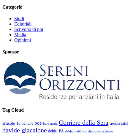
Categorie
Studi
Editoriali
Scrivono di noi
Media
Opinioni
Sponsor
Tag Cloud
Corriere della Sera
bce
articolo 18
banche
crisi
crescita
burocrazia
davide giacalone
debiti PA
disoccupazione
debito pubblico