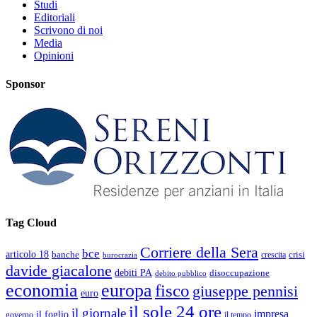
Studi
Editoriali
Scrivono di noi
Media
Opinioni
Sponsor
Tag Cloud
Corriere della Sera
bce
articolo 18
banche
crisi
crescita
burocrazia
davide giacalone
debiti PA
disoccupazione
debito pubblico
economia
europa
fisco
giuseppe pennisi
euro
il sole 24 ore
il giornale
impresa
il foglio
governo
il tempo