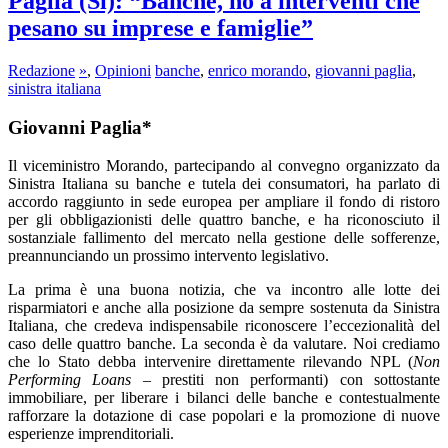
Paglia (Si): “Banche, no a interventi che
pesano su imprese e famiglie”
Redazione
»
,
Opinioni
banche
,
enrico morando
,
giovanni paglia
,
sinistra italiana
Giovanni Paglia*
Il viceministro Morando, partecipando al convegno organizzato da
Sinistra Italiana su banche e tutela dei consumatori, ha parlato di
accordo raggiunto in sede europea per ampliare il fondo di ristoro
per gli obbligazionisti delle quattro banche, e ha riconosciuto il
sostanziale fallimento del mercato nella gestione delle sofferenze,
preannunciando un prossimo intervento legislativo.
La prima è una buona notizia, che va incontro alle lotte dei
risparmiatori e anche alla posizione da sempre sostenuta da Sinistra
Italiana, che credeva indispensabile riconoscere l’eccezionalità del
caso delle quattro banche. La seconda è da valutare. Noi crediamo
che lo Stato debba intervenire direttamente rilevando NPL (
Non
Performing Loans
– prestiti non performanti) con sottostante
immobiliare, per liberare i bilanci delle banche e contestualmente
rafforzare la dotazione di case popolari e la promozione di nuove
esperienze imprenditoriali.