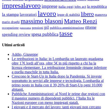
impresalavoro
imprese
la repubblica
italia oggi
jobs act
lavoro
libero
la stampa
lavoratori
legge di stabilità
manovra
massimo blasoni
Matteo Renzi
mario draghi
pil
riforme
occupazione
pubblica amministrazione
pensioni
panorama
tasse
spesa pubblica
spending review
Ultimi articoli
Addio, Giuseppe
Le retribuzioni in Italia: in Lombardia un laureato guadagna
oltre 17€ lordi all’ora, oltre 5€ in più rispetto a chi ha la
licenza elementare. La retribuzione femminile rimane inferiore
a quella maschile in tutta Italia.
Crescono le Start-Up in Italia dopo la Pandemia. Si investe
soprattutto in servizi alle imprese e tecnologia. Lombardia al
primo posto in Italia con il 39,26% di Start-Up ogni 10.000
abitanti.
Pubbliche Amministrazioni: al Nord le prime due regioni con
il maggior numero di dipendenti pubblici. l’Italia fra le
Nazioni europee con meno impiegati statali.
I giovani e il mercato del lavoro: tanti giovani non cercano