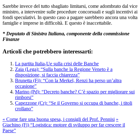
Sarebbe invece del tutto sbagliato limitarsi, come adombrato dal vice
ministro, a intervenire sulle procedure concorsuali e sugli incentivi ai
fondi speculativi. In questo caso a pagare sarebbero ancora una volta
famiglie e imprese in difficoltà. E questo è inaccettabile.
* Deputato di Sinistra Italiana, componente della commissione
Finanze
Articoli che potrebbero interessarti:
La partita Italia-Ue sulla crisi delle Banche
Zaia (Lega): “Sulla banche la Regione Veneto è a
disposizione, si faccia chiarezza”
Brunetta (Fi): “Con la Merkel, Renzi ha perso un’altra
occasione”
Marino (Pd): “Decreto banche? C’è spazio per migliorare sui
rimborsi”
Capezzone (Cr): “Se il Governo si occupa di banche, i titoli
crollano”
«
Come fare una buona spesa, i consigli del Prof. Pennisi
»
Giachino (Fi) “Logistica: motore di sviluppo per far crescere il
Paese”