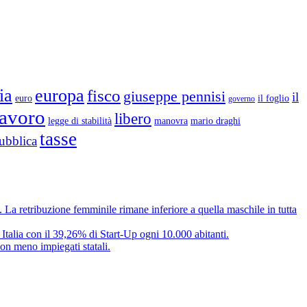
ia
europa
fisco
giuseppe pennisi
il
euro
il foglio
governo
lavoro
libero
legge di stabilità
mario draghi
manovra
tasse
ubblica
e. La retribuzione femminile rimane inferiore a quella maschile in tutta
 Italia con il 39,26% di Start-Up ogni 10.000 abitanti.
on meno impiegati statali.