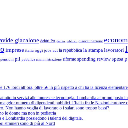
econom
avide giacalone
debiti PA
disoccupazione
debito pubblico
ro
imprese
la stampa
lavoratori
la repubblica
italia oggi
jobs act
spesa p
pil
spending review
riforme
pubblica amministrazione
pensioni
 17€ lordi all’ora, oltre 5€ in più rispetto a chi ha la licenza elementar
attutto in servizi alle imprese e tecnologia. Lombardia al primo posto in
maggior numero di dipendenti pubblici. l’Italia fra le Nazioni europee c
oro. Non hanno voglia di lavorare o i salari sono troppo bassi?
no le donne ma non in pediatria
a e Lombardia possiedono i talenti del digitale.
ri stranieri sono di più al Nord