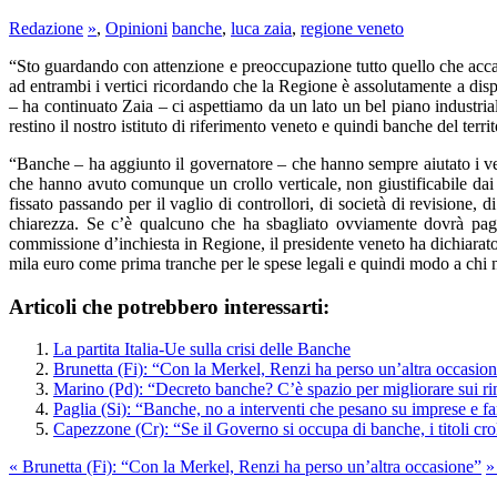
Redazione
»
,
Opinioni
banche
,
luca zaia
,
regione veneto
“Sto guardando con attenzione e preoccupazione tutto quello che acca
ad entrambi i vertici ricordando che la Regione è assolutamente a dis
– ha continuato Zaia – ci aspettiamo da un lato un bel piano industrial
restino il nostro istituto di riferimento veneto e quindi banche del territ
“Banche – ha aggiunto il governatore – che hanno sempre aiutato i ve
che hanno avuto comunque un crollo verticale, non giustificabile dai 
fissato passando per il vaglio di controllori, di società di revisione,
chiarezza. Se c’è qualcuno che ha sbagliato ovviamente dovrà pag
commissione d’inchiesta in Regione, il presidente veneto ha dichiarato:
mila euro come prima tranche per le spese legali e quindi modo a chi non
Articoli che potrebbero interessarti:
La partita Italia-Ue sulla crisi delle Banche
Brunetta (Fi): “Con la Merkel, Renzi ha perso un’altra occasio
Marino (Pd): “Decreto banche? C’è spazio per migliorare sui r
Paglia (Si): “Banche, no a interventi che pesano su imprese e f
Capezzone (Cr): “Se il Governo si occupa di banche, i titoli cro
«
Brunetta (Fi): “Con la Merkel, Renzi ha perso un’altra occasione”
»