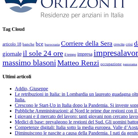
Tag Cloud
d
Corriere della Sera
bce
articolo 18
banche
crisi
crescita
burocrazia
impresalavo
il sole 24 ore
giornale
impresa
il tempo
massimo blasoni
Matteo Renzi
occupazione
panorama
Ultimi articoli
Addio, Giuseppe
Le retribuzioni in Italia: in Lombardia un laureato guadagna oltre
Italia.
Crescono le Start-Up in Italia dopo la Pandemia. Si investe sopr
Pubbliche Amministrazioni: al Nord le prime due regioni con il 
I giovani e il mercato del lavoro: tanti giovani non cercano lav
Medici di base: prevalgono le regioni del Sud. Gli uomini batto
Competenze digitali: Italia sotto la media europea. Valle d’Aost
Diminuiscono le nascite a causa della Pandemia. I nati da genito