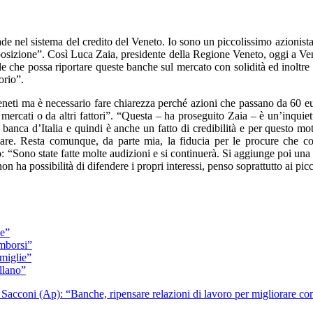
de nel sistema del credito del Veneto. Io sono un piccolissimo azionis
posizione”. Così Luca Zaia, presidente della Regione Veneto, oggi a Ven
e che possa riportare queste banche sul mercato con solidità ed inoltre c
orio”.
neti ma è necessario fare chiarezza perché azioni che passano da 60 eu
mercati o da altri fattori”. “Questa – ha proseguito Zaia – è un’inquie
 di banca d’Italia e quindi è anche un fatto di credibilità e per questo 
are. Resta comunque, da parte mia, la fiducia per le procure che co
 “Sono state fatte molte audizioni e si continuerà. Si aggiunge poi una 
 ha possibilità di difendere i propri interessi, penso soprattutto ai pic
ne”
imborsi”
amiglie”
llano”
Sacconi (Ap): “Banche, ripensare relazioni di lavoro per migliorare co