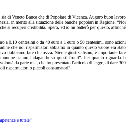
ta sia di Veneto Banca che di Popolare di Vicenza. Auguro buon lavoro
ezia, in merito alla situazione delle banche popolari in Regione. “Noi
he si recuperi credibilità. Spero, ed io mi batterò per questo, affinché
ro a 0,10 centesimi o da 40 euro a 1 euro o 50 centesimi, sono azioni
tudine che noi risparmiatori abbiamo in quanto questo valore era stato
motivo dobbiamo fare chiarezza. Niente giustizialismo, è importante fare
munque stanno indagando su questi fronti”. Per quanto riguarda la
volontà da parte mia, che ho presentato l’articolo di legge, di dare 300
coli risparmiatori o piccoli consumatori”.
mpetenze e tutele”