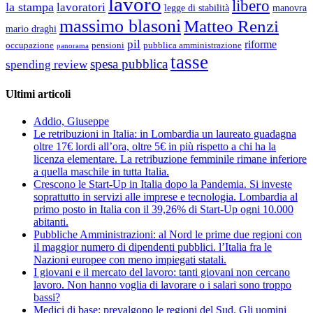
lavoro
libero
la stampa
lavoratori
legge di stabilità
manovra
massimo blasoni
Matteo Renzi
mario draghi
pil
riforme
occupazione
pubblica amministrazione
pensioni
panorama
tasse
spesa pubblica
spending review
Ultimi articoli
Addio, Giuseppe
Le retribuzioni in Italia: in Lombardia un laureato guadagna
oltre 17€ lordi all’ora, oltre 5€ in più rispetto a chi ha la
licenza elementare. La retribuzione femminile rimane inferiore
a quella maschile in tutta Italia.
Crescono le Start-Up in Italia dopo la Pandemia. Si investe
soprattutto in servizi alle imprese e tecnologia. Lombardia al
primo posto in Italia con il 39,26% di Start-Up ogni 10.000
abitanti.
Pubbliche Amministrazioni: al Nord le prime due regioni con
il maggior numero di dipendenti pubblici. l’Italia fra le
Nazioni europee con meno impiegati statali.
I giovani e il mercato del lavoro: tanti giovani non cercano
lavoro. Non hanno voglia di lavorare o i salari sono troppo
bassi?
Medici di base: prevalgono le regioni del Sud. Gli uomini