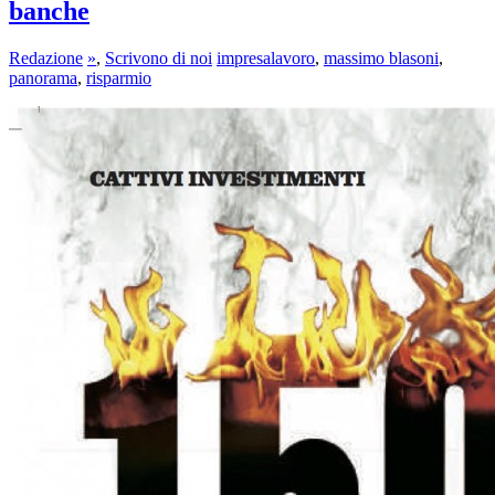
banche
Redazione
»
,
Scrivono di noi
impresalavoro
,
massimo blasoni
,
panorama
,
risparmio