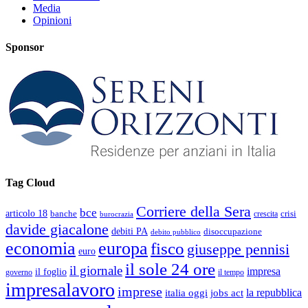
Media
Opinioni
Sponsor
Tag Cloud
Corriere della Sera
bce
articolo 18
banche
crisi
crescita
burocrazia
davide giacalone
debiti PA
disoccupazione
debito pubblico
economia
europa
fisco
giuseppe pennisi
euro
il sole 24 ore
il giornale
impresa
il foglio
governo
il tempo
impresalavoro
imprese
la repubblica
italia oggi
jobs act