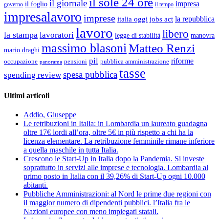
il sole 24 ore
il giornale
impresa
il foglio
governo
il tempo
impresalavoro
imprese
la repubblica
italia oggi
jobs act
lavoro
libero
la stampa
lavoratori
legge di stabilità
manovra
massimo blasoni
Matteo Renzi
mario draghi
pil
riforme
occupazione
pubblica amministrazione
pensioni
panorama
tasse
spesa pubblica
spending review
Ultimi articoli
Addio, Giuseppe
Le retribuzioni in Italia: in Lombardia un laureato guadagna
oltre 17€ lordi all’ora, oltre 5€ in più rispetto a chi ha la
licenza elementare. La retribuzione femminile rimane inferiore
a quella maschile in tutta Italia.
Crescono le Start-Up in Italia dopo la Pandemia. Si investe
soprattutto in servizi alle imprese e tecnologia. Lombardia al
primo posto in Italia con il 39,26% di Start-Up ogni 10.000
abitanti.
Pubbliche Amministrazioni: al Nord le prime due regioni con
il maggior numero di dipendenti pubblici. l’Italia fra le
Nazioni europee con meno impiegati statali.