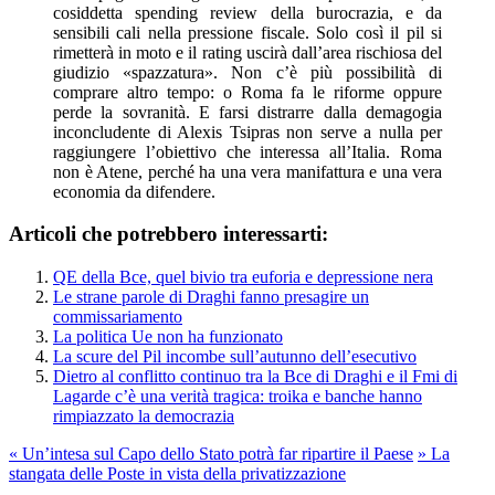
cosiddetta spending review della burocrazia, e da
sensibili cali nella pressione fiscale. Solo così il pil si
rimetterà in moto e il rating uscirà dall’area rischiosa del
giudizio «spazzatura». Non c’è più possibilità di
comprare altro tempo: o Roma fa le riforme oppure
perde la sovranità. E farsi distrarre dalla demagogia
inconcludente di Alexis Tsipras non serve a nulla per
raggiungere l’obiettivo che interessa all’Italia. Roma
non è Atene, perché ha una vera manifattura e una vera
economia da difendere.
Articoli che potrebbero interessarti:
QE della Bce, quel bivio tra euforia e depressione nera
Le strane parole di Draghi fanno presagire un
commissariamento
La politica Ue non ha funzionato
La scure del Pil incombe sull’autunno dell’esecutivo
Dietro al conflitto continuo tra la Bce di Draghi e il Fmi di
Lagarde c’è una verità tragica: troika e banche hanno
rimpiazzato la democrazia
«
Un’intesa sul Capo dello Stato potrà far ripartire il Paese
»
La
stangata delle Poste in vista della privatizzazione