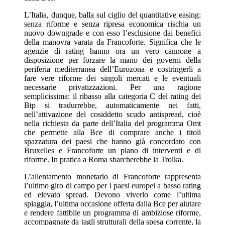
L’Italia, dunque, balla sul ciglio del quantitative easing:
senza riforme e senza ripresa economica rischia un
nuovo downgrade e con esso l’esclusione dai benefici
della manovra varata da Francoforte. Significa che le
agenzie di rating hanno ora un vero cannone a
disposizione per forzare la mano dei governi della
periferia mediterranea dell’Eurozona e costringerli a
fare vere riforme dei singoli mercati e le eventuali
necessarie privatizzazioni. Per una ragione
semplicissima: il ribasso alla categoria C del rating dei
Btp si tradurrebbe, automaticamente nei fatti,
nell’attivazione del cosiddetto scudo antispread, cioè
nella richiesta da parte dell’Italia del programma Omt
che permette alla Bce di comprare anche i titoli
spazzatura dei paesi che hanno già concordato con
Bruxelles e Francoforte un piano di interventi e di
riforme. In pratica a Roma sbarcherebbe la Troika.
L’allentamento monetario di Francoforte rappresenta
l’ultimo giro di campo per i paesi europei a basso rating
ed elevato spread. Devono viverlo come l’ultima
spiaggia, l’ultima occasione offerta dalla Bce per aiutare
e rendere fattibile un programma di ambiziose riforme,
accompagnate da tagli strutturali della spesa corrente, la