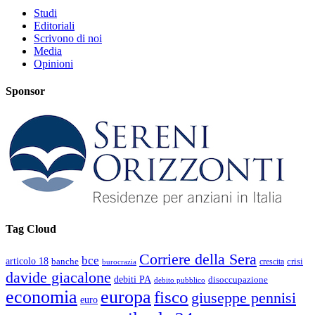
Studi
Editoriali
Scrivono di noi
Media
Opinioni
Sponsor
Tag Cloud
Corriere della Sera
bce
articolo 18
banche
crisi
crescita
burocrazia
davide giacalone
debiti PA
disoccupazione
debito pubblico
economia
europa
fisco
giuseppe pennisi
euro