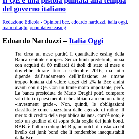
Il QE è una pistola puntata alla tempia
del governo italiano
Redazione
Edicola - Opinioni
bce
,
edoardo narduzzi
,
italia oggi
,
mario draghi
,
quantitative easing
Edoardo Narduzzi –
Italia Oggi
Tra circa un mese partirà il quantitative easing della
Banca centrale europea. Senza limiti predefiniti, inizia
con acquisti di 60 miliardi di titoli di stato al mese e
dovrebbe durare fino a settembre 2016, ma tutto
dipende dall’andamento dell’inflazione: se rimane
troppo lontana dal valore target del 2% la Bce andrà
avanti con il Qe. Con un limite molto importante, però.
La banca presieduta da Mario Draghi potrà comprare
solo titoli di paesi membri che abbiano almeno un rating
«investment grade». Non, quindi, le obbligazioni
classificate come spazzatura dalle agenzie di rating. Il
merito di credito della repubblica italiana, com’è noto, è
solo un gradino al di sopra della soglia dei junk bond.
BBB- è l’ultimo rating del Btp, un notch di distanza dal
livello dei junk bond che li renderebbe inacquistabili
dalla Bce.