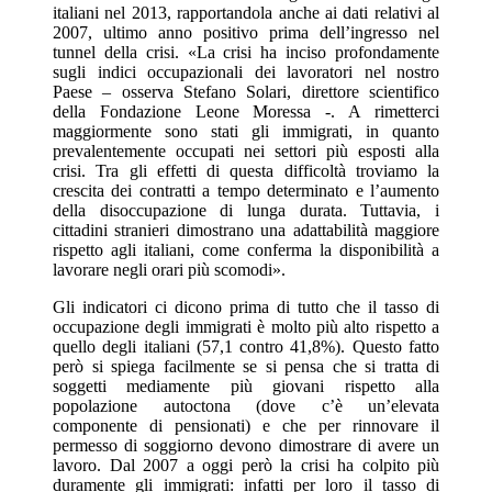
italiani nel 2013, rapportandola anche ai dati relativi al
2007, ultimo anno positivo prima dell’ingresso nel
tunnel della crisi. «La crisi ha inciso profondamente
sugli indici occupazionali dei lavoratori nel nostro
Paese – osserva Stefano Solari, direttore scientifico
della Fondazione Leone Moressa -. A rimetterci
maggiormente sono stati gli immigrati, in quanto
prevalentemente occupati nei settori più esposti alla
crisi. Tra gli effetti di questa difficoltà troviamo la
crescita dei contratti a tempo determinato e l’aumento
della disoccupazione di lunga durata. Tuttavia, i
cittadini stranieri dimostrano una adattabilità maggiore
rispetto agli italiani, come conferma la disponibilità a
lavorare negli orari più scomodi».
Gli indicatori ci dicono prima di tutto che il tasso di
occupazione degli immigrati è molto più alto rispetto a
quello degli italiani (57,1 contro 41,8%). Questo fatto
però si spiega facilmente se si pensa che si tratta di
soggetti mediamente più giovani rispetto alla
popolazione autoctona (dove c’è un’elevata
componente di pensionati) e che per rinnovare il
permesso di soggiorno devono dimostrare di avere un
lavoro. Dal 2007 a oggi però la crisi ha colpito più
duramente gli immigrati: infatti per loro il tasso di