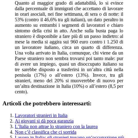
Quanto al maggior grado di adattabilità, lo si evince
dalla percentuale di immigrati che accettano di lavorare
in orari asociali, nei fine settimana, di sera o di notte: il
53% (contro il 46,6% tra gli italiani), un dato peraltro in
aumento su entrambi i segmenti di lavoratori e chiaro
sintomo della crisi in atto. Anche sulla busta paga lo
straniero è disponibile a fare più di un passo indietro: al
mese la media si aggira sui 960 euro contro i 1.250 di
un lavoratore italiano, circa un quarto di differenza.
Una volta arrivato in Italia, comunque, chi viene da un
Paese straniero non sembra trovarsi poi tanto male: pur
di avere un impiego, quasi un disoccupato italiano su
tre sarebbe disposto a trasferirsi in un’altra città nella
penisola (17%) o all’estero (13%). Invece, tra gli
stranieri, meno del 20% si muoverebbe di nuovo per
un’altra destinazione in Italia (10%) o all’estero (8,5 per
cento).
Articoli che potrebbero interessarti:
Lavoratori stranieri in Italia
Ai giovani si dà poca garanzia
L’Italia non attrae lo straniero con la laurea
Non c’è classifica che ci sorrida
Lavoro in Italia: gli stranieri trovano un’occupazione più