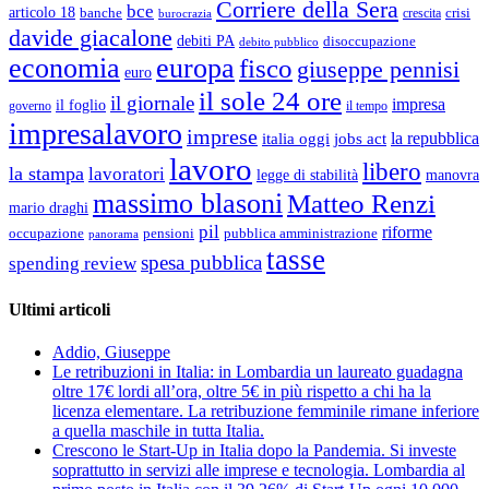
Corriere della Sera
bce
articolo 18
banche
crisi
crescita
burocrazia
davide giacalone
debiti PA
disoccupazione
debito pubblico
economia
europa
fisco
giuseppe pennisi
euro
il sole 24 ore
il giornale
impresa
il foglio
governo
il tempo
impresalavoro
imprese
la repubblica
italia oggi
jobs act
lavoro
libero
la stampa
lavoratori
legge di stabilità
manovra
massimo blasoni
Matteo Renzi
mario draghi
pil
riforme
occupazione
pubblica amministrazione
pensioni
panorama
tasse
spesa pubblica
spending review
Ultimi articoli
Addio, Giuseppe
Le retribuzioni in Italia: in Lombardia un laureato guadagna
oltre 17€ lordi all’ora, oltre 5€ in più rispetto a chi ha la
licenza elementare. La retribuzione femminile rimane inferiore
a quella maschile in tutta Italia.
Crescono le Start-Up in Italia dopo la Pandemia. Si investe
soprattutto in servizi alle imprese e tecnologia. Lombardia al