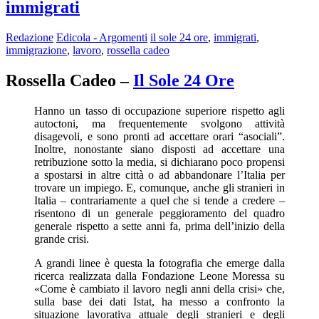
immigrati
Redazione
Edicola - Argomenti
il sole 24 ore
,
immigrati
,
immigrazione
,
lavoro
,
rossella cadeo
Rossella Cadeo –
Il Sole 24 Ore
Hanno un tasso di occupazione superiore rispetto agli
autoctoni, ma frequentemente svolgono attività
disagevoli, e sono pronti ad accettare orari “asociali”.
Inoltre, nonostante siano disposti ad accettare una
retribuzione sotto la media, si dichiarano poco propensi
a spostarsi in altre città o ad abbandonare l’Italia per
trovare un impiego. E, comunque, anche gli stranieri in
Italia – contrariamente a quel che si tende a credere –
risentono di un generale peggioramento del quadro
generale rispetto a sette anni fa, prima dell’inizio della
grande crisi.
A grandi linee è questa la fotografia che emerge dalla
ricerca realizzata dalla Fondazione Leone Moressa su
«Come è cambiato il lavoro negli anni della crisi» che,
sulla base dei dati Istat, ha messo a confronto la
situazione lavorativa attuale degli stranieri e degli