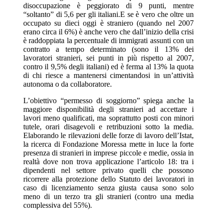
disoccupazione è peggiorato di 9 punti, mentre
“soltanto” di 5,6 per gli italiani.E se è vero che oltre un
occupato su dieci oggi è straniero (quando nel 2007
erano circa il 6%) è anche vero che dall’inizio della crisi
è raddoppiata la percentuale di immigrati assunti con un
contratto a tempo determinato (sono il 13% dei
lavoratori stranieri, sei punti in più rispetto al 2007,
contro il 9,5% degli italiani) ed è ferma al 13% la quota
di chi riesce a mantenersi cimentandosi in un’attività
autonoma o da collaboratore.
L’obiettivo “permesso di soggiorno” spiega anche la
maggiore disponibilità degli stranieri ad accettare i
lavori meno qualificati, ma soprattutto posti con minori
tutele, orari disagevoli e retribuzioni sotto la media.
Elaborando le rilevazioni delle forze di lavoro dell’Istat,
la ricerca di Fondazione Moressa mette in luce la forte
presenza di stranieri in imprese piccole e medie, ossia in
realtà dove non trova applicazione l’articolo 18: tra i
dipendenti nel settore privato quelli che possono
ricorrere alla protezione dello Statuto dei lavoratori in
caso di licenziamento senza giusta causa sono solo
meno di un terzo tra gli stranieri (contro una media
complessiva del 55%).