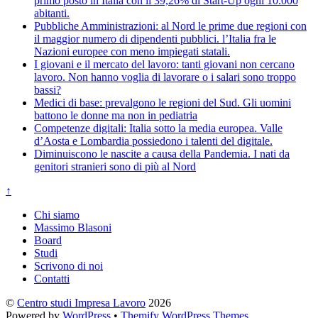
primo posto in Italia con il 39,26% di Start-Up ogni 10.000
abitanti.
Pubbliche Amministrazioni: al Nord le prime due regioni con
il maggior numero di dipendenti pubblici. l’Italia fra le
Nazioni europee con meno impiegati statali.
I giovani e il mercato del lavoro: tanti giovani non cercano
lavoro. Non hanno voglia di lavorare o i salari sono troppo
bassi?
Medici di base: prevalgono le regioni del Sud. Gli uomini
battono le donne ma non in pediatria
Competenze digitali: Italia sotto la media europea. Valle
d’Aosta e Lombardia possiedono i talenti del digitale.
Diminuiscono le nascite a causa della Pandemia. I nati da
genitori stranieri sono di più al Nord
↑
Chi siamo
Massimo Blasoni
Board
Studi
Scrivono di noi
Contatti
©
Centro studi Impresa Lavoro
2026
Powered by
WordPress
•
Themify WordPress Themes