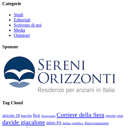
Categorie
Studi
Editoriali
Scrivono di noi
Media
Opinioni
Sponsor
Tag Cloud
Corriere della Sera
bce
articolo 18
banche
crisi
crescita
burocrazia
davide giacalone
debiti PA
disoccupazione
debito pubblico