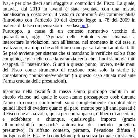
Iva, e per oltre dieci anni sfuggita ai controllori del Fisco. La quale,
tuttavia, dal 2010 in avanti è stata sventata con una misura
banalissima a costo zero: il visto di conformità del commercialista
(introdotto con l’articolo 10 del decreto legge n. 78 del 2009 in
materia di false compensazioni – vedasi
qui
).
Purtroppo, a causa di un contesto normativo vecchio di
quarant’anni, oggi l’Agenzia delle Entrate viene chiamata a
intercettare le violazioni non all’istante, nel momento in cui esse si
realizzano, ma dopo che addirittura sono passati alcuni anni dai fatti.
Se però avviene per sistema che si mandano le verifiche solo a fatto
compiuto, è già nelle cose la garanzia certa che i buoi siano già tutti
scappati. E’ matematico. Giunti a questo punto, invero, nelle mani
del Fisco come strumento di reazione resta solo la sterile (e
consolatoria) “punizione/vendetta” (in questo caso attuata mediante
l’arma cruenta delle presunzioni).
Insomma nella fiscalità di massa siamo purtroppo caduti in un
circolo vizioso nel quale le cose stanno pressappoco così: durante
l’anno in corso i contribuenti sono completamente incontrollati e
quindi liberi di evadere quanto gli pare, mentre per gli anni passati è
il Fisco che a sua volta, quasi per contrappasso, è libero di accertare,
e addebitare a chiunque, qualsivoglia importo (grazie
all’ammissibilità pressoché automatica del metodo ipotetico-
presuntivo). In siffatto contesto, pertanto, l’evasione diffusa è
indispensabile. Essa è la condizione prima senza la quale un sistema