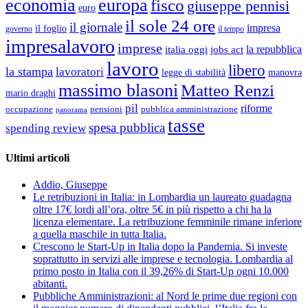
economia
europa
fisco
giuseppe pennisi
euro
il sole 24 ore
il giornale
impresa
il foglio
governo
il tempo
impresalavoro
imprese
la repubblica
italia oggi
jobs act
lavoro
libero
la stampa
lavoratori
legge di stabilità
manovra
massimo blasoni
Matteo Renzi
mario draghi
pil
riforme
occupazione
pubblica amministrazione
pensioni
panorama
tasse
spesa pubblica
spending review
Ultimi articoli
Addio, Giuseppe
Le retribuzioni in Italia: in Lombardia un laureato guadagna
oltre 17€ lordi all’ora, oltre 5€ in più rispetto a chi ha la
licenza elementare. La retribuzione femminile rimane inferiore
a quella maschile in tutta Italia.
Crescono le Start-Up in Italia dopo la Pandemia. Si investe
soprattutto in servizi alle imprese e tecnologia. Lombardia al
primo posto in Italia con il 39,26% di Start-Up ogni 10.000
abitanti.
Pubbliche Amministrazioni: al Nord le prime due regioni con