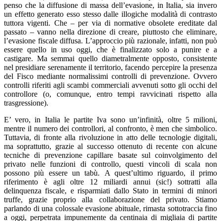
penso che la diffusione di massa dell’evasione, in Italia, sia invero
un effetto generato esso stesso dalle illogiche modalità di contrasto
tuttora vigenti. Che – per via di normative obsolete ereditate dal
passato – vanno nella direzione di creare, piuttosto che eliminare,
l’evasione fiscale diffusa. L’approccio più razionale, infatti, non può
essere quello in uso oggi, che è finalizzato solo a punire e a
castigare. Ma semmai quello diametralmente opposto, consistente
nel presidiare serenamente il territorio, facendo percepire la presenza
del Fisco mediante normalissimi controlli di prevenzione. Ovvero
controlli riferiti agli scambi commerciali avvenuti sotto gli occhi del
controllore (o, comunque, entro tempi ravvicinati rispetto alla
trasgressione).
E’ vero, in Italia le partite Iva sono un’infinità, oltre 5 milioni,
mentre il numero dei controllori, al confronto, è men che simbolico.
Tuttavia, di fronte alla rivoluzione in atto delle tecnologie digitali,
ma soprattutto, grazie al successo ottenuto di recente con alcune
tecniche di prevenzione capillare basate sul coinvolgimento del
privato nelle funzioni di controllo, questi vincoli di scala non
possono più essere un tabù. A quest’ultimo riguardo, il primo
riferimento è agli oltre 12 miliardi annui (sic!) sottratti alla
delinquenza fiscale, e risparmiati dallo Stato in termini di minori
truffe, grazie proprio alla collaborazione del privato. Stiamo
parlando di una colossale evasione abituale, rimasta sottotraccia fino
a oggi, perpetrata impunemente da centinaia di migliaia di partite