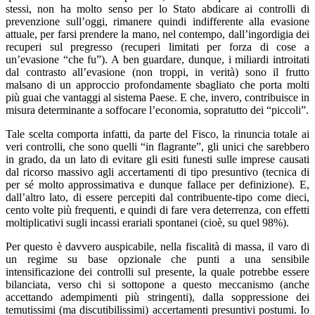
stessi, non ha molto senso per lo Stato abdicare ai controlli di
prevenzione sull’oggi, rimanere quindi indifferente alla evasione
attuale, per farsi prendere la mano, nel contempo, dall’ingordigia dei
recuperi sul pregresso (recuperi limitati per forza di cose a
un’evasione “che fu”). A ben guardare, dunque, i miliardi introitati
dal contrasto all’evasione (non troppi, in verità) sono il frutto
malsano di un approccio profondamente sbagliato che porta molti
più guai che vantaggi al sistema Paese. E che, invero, contribuisce in
misura determinante a soffocare l’economia, sopratutto dei “piccoli”.
Tale scelta comporta infatti, da parte del Fisco, la rinuncia totale ai
veri controlli, che sono quelli “in flagrante”, gli unici che sarebbero
in grado, da un lato di evitare gli esiti funesti sulle imprese causati
dal ricorso massivo agli accertamenti di tipo presuntivo (tecnica di
per sé molto approssimativa e dunque fallace per definizione). E,
dall’altro lato, di essere percepiti dal contribuente-tipo come dieci,
cento volte più frequenti, e quindi di fare vera deterrenza, con effetti
moltiplicativi sugli incassi erariali spontanei (cioè, su quel 98%).
Per questo è davvero auspicabile, nella fiscalità di massa, il varo di
un regime su base opzionale che punti a una sensibile
intensificazione dei controlli sul presente, la quale potrebbe essere
bilanciata, verso chi si sottopone a questo meccanismo (anche
accettando adempimenti più stringenti), dalla soppressione dei
temutissimi (ma discutibilissimi) accertamenti presuntivi postumi. Io