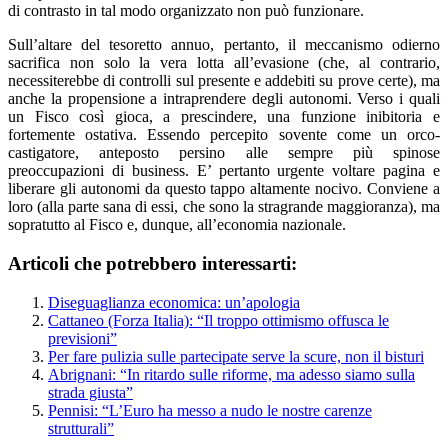
di contrasto in tal modo organizzato non può funzionare.
Sull’altare del tesoretto annuo, pertanto, il meccanismo odierno
sacrifica non solo la vera lotta all’evasione (che, al contrario,
necessiterebbe di controlli sul presente e addebiti su prove certe), ma
anche la propensione a intraprendere degli autonomi. Verso i quali
un Fisco così gioca, a prescindere, una funzione inibitoria e
fortemente ostativa. Essendo percepito sovente come un orco-
castigatore, anteposto persino alle sempre più spinose
preoccupazioni di business. E’ pertanto urgente voltare pagina e
liberare gli autonomi da questo tappo altamente nocivo. Conviene a
loro (alla parte sana di essi, che sono la stragrande maggioranza), ma
sopratutto al Fisco e, dunque, all’economia nazionale.
Articoli che potrebbero interessarti:
Diseguaglianza economica: un’apologia
Cattaneo (Forza Italia): “Il troppo ottimismo offusca le
previsioni”
Per fare pulizia sulle partecipate serve la scure, non il bisturi
Abrignani: “In ritardo sulle riforme, ma adesso siamo sulla
strada giusta”
Pennisi: “L’Euro ha messo a nudo le nostre carenze
strutturali”