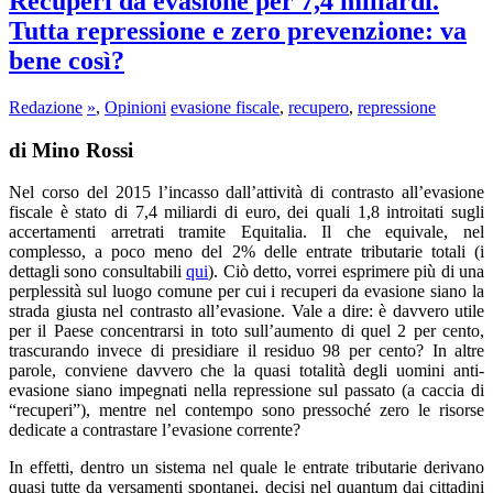
Recuperi da evasione per 7,4 miliardi.
Tutta repressione e zero prevenzione: va
bene così?
Redazione
»
,
Opinioni
evasione fiscale
,
recupero
,
repressione
di Mino Rossi
Nel corso del 2015 l’incasso dall’attività di contrasto all’evasione
fiscale è stato di 7,4 miliardi di euro, dei quali 1,8 introitati sugli
accertamenti arretrati tramite Equitalia. Il che equivale, nel
complesso, a poco meno del 2% delle entrate tributarie totali (i
dettagli sono consultabili
qui
). Ciò detto, vorrei esprimere più di una
perplessità sul luogo comune per cui i recuperi da evasione siano la
strada giusta nel contrasto all’evasione. Vale a dire: è davvero utile
per il Paese concentrarsi in toto sull’aumento di quel 2 per cento,
trascurando invece di presidiare il residuo 98 per cento? In altre
parole, conviene davvero che la quasi totalità degli uomini anti-
evasione siano impegnati nella repressione sul passato (a caccia di
“recuperi”), mentre nel contempo sono pressoché zero le risorse
dedicate a contrastare l’evasione corrente?
In effetti, dentro un sistema nel quale le entrate tributarie derivano
quasi tutte da versamenti spontanei, decisi nel quantum dai cittadini