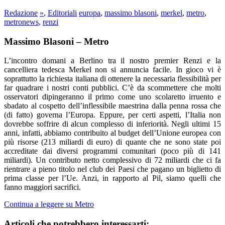
Redazione
»
,
Editoriali
europa
,
massimo blasoni
,
merkel
,
metro
,
metronews
,
renzi
Massimo Blasoni – Metro
L’incontro domani a Berlino tra il nostro premier Renzi e la
cancelliera tedesca Merkel non si annuncia facile. In gioco vi è
soprattutto la richiesta italiana di ottenere la necessaria flessibilità per
far quadrare i nostri conti pubblici. C’è da scommettere che molti
osservatori dipingeranno il primo come uno scolaretto irruento e
sbadato al cospetto dell’inflessibile maestrina dalla penna rossa che
(di fatto) governa l’Europa. Eppure, per certi aspetti, l’Italia non
dovrebbe soffrire di alcun complesso di inferiorità. Negli ultimi 15
anni, infatti, abbiamo contribuito al budget dell’Unione europea con
più risorse (213 miliardi di euro) di quante che ne sono state poi
accreditate dai diversi programmi comunitari (poco più di 141
miliardi). Un contributo netto complessivo di 72 miliardi che ci fa
rientrare a pieno titolo nel club dei Paesi che pagano un biglietto di
prima classe per l’Ue. Anzi, in rapporto al Pil, siamo quelli che
fanno maggiori sacrifici.
Continua a leggere su Metro
Articoli che potrebbero interessarti: