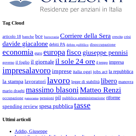
Tag Cloud
Corriere della Sera
bce
articolo 18
banche
crisi
crescita
burocrazia
davide giacalone
debiti PA
disoccupazione
debito pubblico
economia
europa
fisco
giuseppe pennisi
euro
il sole 24 ore
il giornale
impresa
il foglio
governo
il tempo
impresalavoro
imprese
la repubblica
italia oggi
jobs act
lavoro
libero
la stampa
lavoratori
legge di stabilità
manovra
massimo blasoni
Matteo Renzi
mario draghi
pil
riforme
occupazione
pubblica amministrazione
pensioni
panorama
tasse
spesa pubblica
spending review
Ultimi articoli
Addio, Giuseppe