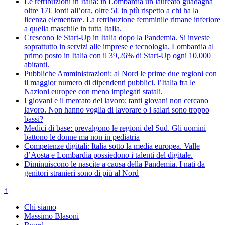
Le retribuzioni in Italia: in Lombardia un laureato guadagna
oltre 17€ lordi all’ora, oltre 5€ in più rispetto a chi ha la
licenza elementare. La retribuzione femminile rimane inferiore
a quella maschile in tutta Italia.
Crescono le Start-Up in Italia dopo la Pandemia. Si investe
soprattutto in servizi alle imprese e tecnologia. Lombardia al
primo posto in Italia con il 39,26% di Start-Up ogni 10.000
abitanti.
Pubbliche Amministrazioni: al Nord le prime due regioni con
il maggior numero di dipendenti pubblici. l’Italia fra le
Nazioni europee con meno impiegati statali.
I giovani e il mercato del lavoro: tanti giovani non cercano
lavoro. Non hanno voglia di lavorare o i salari sono troppo
bassi?
Medici di base: prevalgono le regioni del Sud. Gli uomini
battono le donne ma non in pediatria
Competenze digitali: Italia sotto la media europea. Valle
d’Aosta e Lombardia possiedono i talenti del digitale.
Diminuiscono le nascite a causa della Pandemia. I nati da
genitori stranieri sono di più al Nord
↑
Chi siamo
Massimo Blasoni