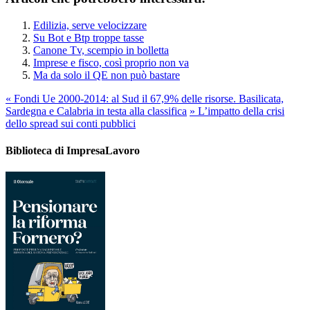
Edilizia, serve velocizzare
Su Bot e Btp troppe tasse
Canone Tv, scempio in bolletta
Imprese e fisco, così proprio non va
Ma da solo il QE non può bastare
«
Fondi Ue 2000-2014: al Sud il 67,9% delle risorse. Basilicata,
Sardegna e Calabria in testa alla classifica
»
L’impatto della crisi
dello spread sui conti pubblici
Biblioteca di ImpresaLavoro