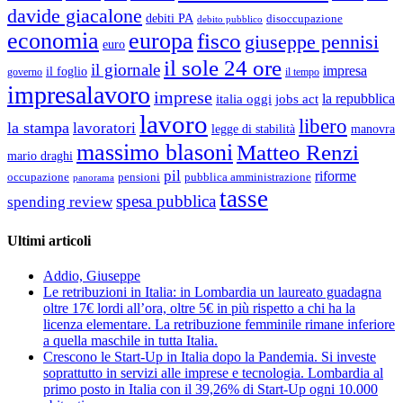
davide giacalone
debiti PA
disoccupazione
debito pubblico
economia
europa
fisco
giuseppe pennisi
euro
il sole 24 ore
il giornale
impresa
il foglio
governo
il tempo
impresalavoro
imprese
la repubblica
italia oggi
jobs act
lavoro
libero
la stampa
lavoratori
legge di stabilità
manovra
massimo blasoni
Matteo Renzi
mario draghi
pil
riforme
occupazione
pubblica amministrazione
pensioni
panorama
tasse
spesa pubblica
spending review
Ultimi articoli
Addio, Giuseppe
Le retribuzioni in Italia: in Lombardia un laureato guadagna
oltre 17€ lordi all’ora, oltre 5€ in più rispetto a chi ha la
licenza elementare. La retribuzione femminile rimane inferiore
a quella maschile in tutta Italia.
Crescono le Start-Up in Italia dopo la Pandemia. Si investe
soprattutto in servizi alle imprese e tecnologia. Lombardia al
primo posto in Italia con il 39,26% di Start-Up ogni 10.000