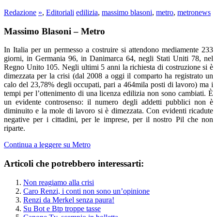
Redazione
»
,
Editoriali
edilizia
,
massimo blasoni
,
metro
,
metronews
Massimo Blasoni – Metro
In Italia per un permesso a costruire si attendono mediamente 233
giorni, in Germania 96, in Danimarca 64, negli Stati Uniti 78, nel
Regno Unito 105. Negli ultimi 5 anni la richiesta di costruzione si è
dimezzata per la crisi (dal 2008 a oggi il comparto ha registrato un
calo del 23,78% degli occupati, pari a 464mila posti di lavoro) ma i
tempi per l’ottenimento di una licenza edilizia non sono cambiati. È
un evidente controsenso: il numero degli addetti pubblici non è
diminuito e la mole di lavoro si è dimezzata. Con evidenti ricadute
negative per i cittadini, per le imprese, per il nostro Pil che non
riparte.
Continua a leggere su Metro
Articoli che potrebbero interessarti:
Non reagiamo alla crisi
Caro Renzi, i conti non sono un’opinione
Renzi da Merkel senza paura!
Su Bot e Btp troppe tasse