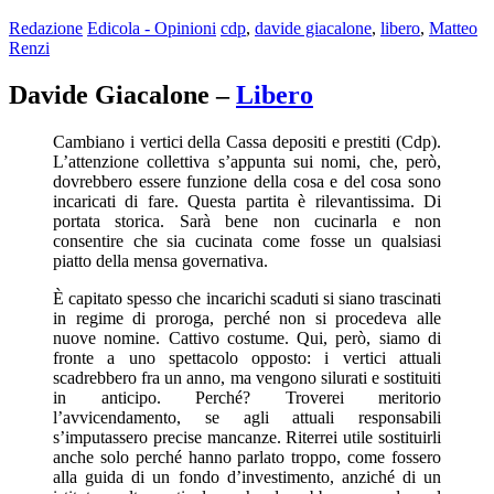
Redazione
Edicola - Opinioni
cdp
,
davide giacalone
,
libero
,
Matteo
Renzi
Davide Giacalone –
Libero
Cambiano i vertici della Cassa depositi e prestiti (Cdp).
L’attenzione collettiva s’appunta sui nomi, che, però,
dovrebbero essere funzione della cosa e del cosa sono
incaricati di fare. Questa partita è rilevantissima. Di
portata storica. Sarà bene non cucinarla e non
consentire che sia cucinata come fosse un qualsiasi
piatto della mensa governativa.
È capitato spesso che incarichi scaduti si siano trascinati
in regime di proroga, perché non si procedeva alle
nuove nomine. Cattivo costume. Qui, però, siamo di
fronte a uno spettacolo opposto: i vertici attuali
scadrebbero fra un anno, ma vengono silurati e sostituiti
in anticipo. Perché? Troverei meritorio
l’avvicendamento, se agli attuali responsabili
s’imputassero precise mancanze. Riterrei utile sostituirli
anche solo perché hanno parlato troppo, come fossero
alla guida di un fondo d’investimento, anziché di un