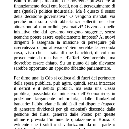
istituto molto particolare, che dovrebbe provvedere al
finanziamento degli enti locali, non al perseguimento di
una (quale?) politica industriale. Ma è questo il senso
della decisione governativa? O vengono mandati via
perché non sono stati abbastanza solleciti nel dare
attuazione ai non ordini governativi? Ovvero a quelle
iniziative che dal governo vengono suggerite, senza
neanche potere essere esplicitamente imposte? Ai nuovi
dirigenti è assegnata la missione di perseguire più
riservatezza o più attivismo? Sembrerebbe la seconda
cosa, visto che si tratta di due banchieri, di cui uno
proveniente da una banca d’affari. Sembrerebbe, ma
dovrebbe essere chiaro. Su un punto di tale rilevanza
sarebbe opportuno un apposito dibattito parlamentare.
Per dirne una: la Cdp si colloca al di fuori del perimetro
della spesa pubblica, può agire, quindi, senza intaccare
il deficit e il debito pubblici, ma resta una Cassa
pubblica, posseduta dal ministero dell’Economia e, in
posizione largamente minoritaria, dalle fondazioni
bancarie; l’abbondante liquidità di cui dispone (capace
di generare dividendi per gli azionisti) discende dalla
gestione dei flussi generati dalle Poste; per queste
ultime è prevista l’imminente quotazione in Borsa. È
evidente che i soldi o si valorizzano da una parte o