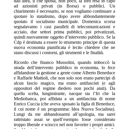
dall’altra, il che sposta, non poco, la loro resa in capo
ad azionisti privati (in Borsa) o pubblici. Un
chiarimento è necessario, se non vogliamo continuare a
quotare lo statalismo, dopo avere abbondantemente
quotato il socialismo municipale. Domenica scorsa
segnalavamo i casi paralleli di telecomunicazioni e
acciaio, due settori prima pubblici, poi privatizzati,
quindi nuovamente oggetto d’intervento pubblico. Se la
Cdp è destinata a essere lo strumento principe di questa
nuova economia pianificata è lecito chiedere che ne
siano discussi i contorni, gli strumenti e le finalità.
Ricordo che financo Mussolini, quando imboccò la
strada dell’intervento pubblico in economia, lo fece
affidandone la gestione a gente come Alberto Beneduce
e Raffaele Mattioli, che non solo non erano partecipi di
alcun fascio magico, ma erano antifascisti (e agli
oppositori del regime diedero non pochi aiuti). Da
quella scelta, lungimirante, nacque sia l’Iri che la
Mediobanca, poi affidata a un antifascista di nome
Enrico Cuccia (che aveva sposato la figlia di Beneduce,
il cui nome è un programma: Idea Nuova Socialista).
Lungi da me abbandonarmi all’apologia, ma sarei
rattristato assai se quell’esempio fosse considerato
troppo liberale e sciocco nel non favorire i propri amici.