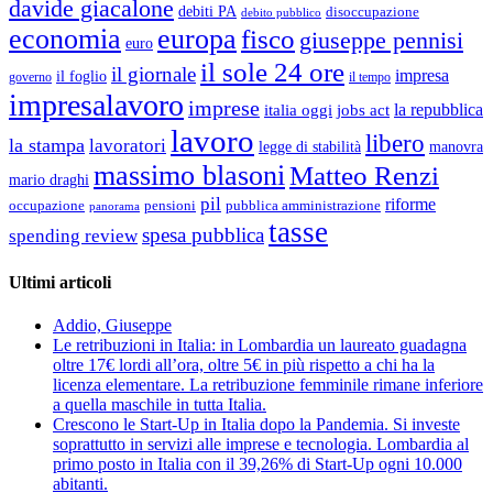
davide giacalone
debiti PA
disoccupazione
debito pubblico
economia
europa
fisco
giuseppe pennisi
euro
il sole 24 ore
il giornale
impresa
il foglio
governo
il tempo
impresalavoro
imprese
la repubblica
italia oggi
jobs act
lavoro
libero
la stampa
lavoratori
legge di stabilità
manovra
massimo blasoni
Matteo Renzi
mario draghi
pil
riforme
occupazione
pubblica amministrazione
pensioni
panorama
tasse
spesa pubblica
spending review
Ultimi articoli
Addio, Giuseppe
Le retribuzioni in Italia: in Lombardia un laureato guadagna
oltre 17€ lordi all’ora, oltre 5€ in più rispetto a chi ha la
licenza elementare. La retribuzione femminile rimane inferiore
a quella maschile in tutta Italia.
Crescono le Start-Up in Italia dopo la Pandemia. Si investe
soprattutto in servizi alle imprese e tecnologia. Lombardia al
primo posto in Italia con il 39,26% di Start-Up ogni 10.000
abitanti.