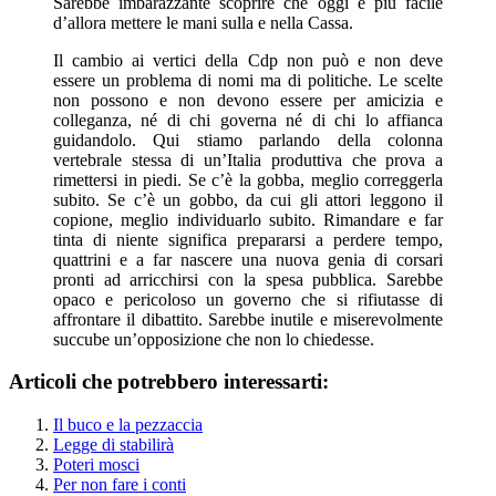
Sarebbe imbarazzante scoprire che oggi è più facile
d’allora mettere le mani sulla e nella Cassa.
Il cambio ai vertici della Cdp non può e non deve
essere un problema di nomi ma di politiche. Le scelte
non possono e non devono essere per amicizia e
colleganza, né di chi governa né di chi lo affianca
guidandolo. Qui stiamo parlando della colonna
vertebrale stessa di un’Italia produttiva che prova a
rimettersi in piedi. Se c’è la gobba, meglio correggerla
subito. Se c’è un gobbo, da cui gli attori leggono il
copione, meglio individuarlo subito. Rimandare e far
tinta di niente significa prepararsi a perdere tempo,
quattrini e a far nascere una nuova genia di corsari
pronti ad arricchirsi con la spesa pubblica. Sarebbe
opaco e pericoloso un governo che si rifiutasse di
affrontare il dibattito. Sarebbe inutile e miserevolmente
succube un’opposizione che non lo chiedesse.
Articoli che potrebbero interessarti:
Il buco e la pezzaccia
Legge di stabilirà
Poteri mosci
Per non fare i conti