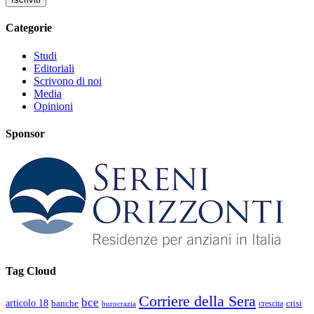
Categorie
Studi
Editoriali
Scrivono di noi
Media
Opinioni
Sponsor
Tag Cloud
Corriere della Sera
bce
articolo 18
banche
crisi
crescita
burocrazia