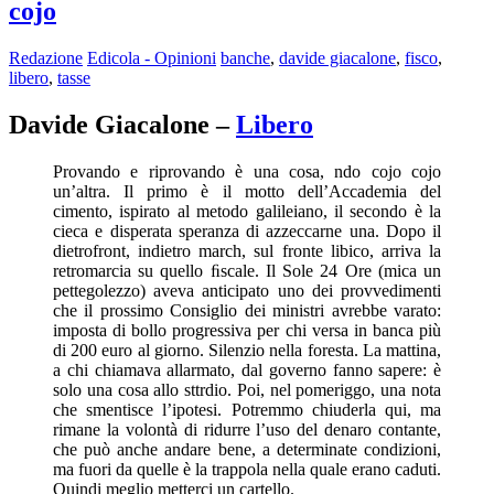
cojo
Redazione
Edicola - Opinioni
banche
,
davide giacalone
,
fisco
,
libero
,
tasse
Davide Giacalone –
Libero
Provando e riprovando è una cosa, ndo cojo cojo
un’altra. Il primo è il motto dell’Accademia del
cimento, ispirato al metodo galileiano, il secondo è la
cieca e disperata speranza di azzeccarne una. Dopo il
dietrofront, indietro march, sul fronte libico, arriva la
retromarcia su quello ﬁscale. Il Sole 24 Ore (mica un
pettegolezzo) aveva anticipato uno dei provvedimenti
che il prossimo Consiglio dei ministri avrebbe varato:
imposta di bollo progressiva per chi versa in banca più
di 200 euro al giorno. Silenzio nella foresta. La mattina,
a chi chiamava allarmato, dal governo fanno sapere: è
solo una cosa allo sttrdio. Poi, nel pomeriggo, una nota
che smentisce l’ipotesi. Potremmo chiuderla qui, ma
rimane la volontà di ridurre l’uso del denaro contante,
che può anche andare bene, a determinate condizioni,
ma fuori da quelle è la trappola nella quale erano caduti.
Quindi meglio metterci un cartello.