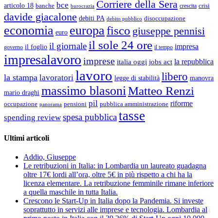
Corriere della Sera
bce
articolo 18
banche
crisi
crescita
burocrazia
davide giacalone
debiti PA
disoccupazione
debito pubblico
economia
europa
fisco
giuseppe pennisi
euro
il sole 24 ore
il giornale
impresa
il foglio
governo
il tempo
impresalavoro
imprese
la repubblica
italia oggi
jobs act
lavoro
libero
la stampa
lavoratori
legge di stabilità
manovra
massimo blasoni
Matteo Renzi
mario draghi
pil
riforme
occupazione
pubblica amministrazione
pensioni
panorama
tasse
spesa pubblica
spending review
Ultimi articoli
Addio, Giuseppe
Le retribuzioni in Italia: in Lombardia un laureato guadagna
oltre 17€ lordi all’ora, oltre 5€ in più rispetto a chi ha la
licenza elementare. La retribuzione femminile rimane inferiore
a quella maschile in tutta Italia.
Crescono le Start-Up in Italia dopo la Pandemia. Si investe
soprattutto in servizi alle imprese e tecnologia. Lombardia al