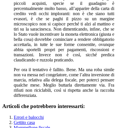
piccoli acquisti, specie se il guadagno è
percentualmente molto basso, all’apparire della carta di
credito vedi occhi imploranti: non è che siano tutti
evasori, è che se paghi il pizzo su un margine
microscopico non si capisce perché ti alzi al mattino e
tiri su la saracinesca. Non dimenticando, inﬁne, che se
lo Stato vuole incentivare la moneta elettronica (giusta e
bella cosa) dovrebbe cominciare a rendere obbligatorio
accettarla, in tutte le sue forme consentite, ovunque
abbia sportelli propri per pagamenti, riscossioni e
transazioni. Invece non è così, sicché predica
claudicando e ruzzola praticando.
Per ora il tentativo è fallito. Bene. Ma una roba simile
non va messa nel congelatore, come l’altra inversione di
marcia, relativa alla delega ﬁscale, per poterci pensare
qualche mese. Meglio buttarla direttamente via. Fra
riﬁuti non riciclabili, così si rispetta anche la raccolta
differenziata.
Articoli che potrebbero interessarti:
Errori e balocchi
Gettito casa
Mammellone fiscale