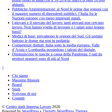
primo posto in Italia con il 39,26% di Start-Up ogni 10.000
abitanti.
Pubbliche Amministrazioni: al Nord le prime due regioni con
il maggior numero di dipendenti pubblici. l’Italia fra le
Nazioni europee con meno impiegati statali.
I giovani e il mercato del lavoro: tanti giovani non cercano
lavoro. Non hanno voglia di lavorare o i salari sono troppo
bassi?
Medici di base: prevalgono le regioni del Sud. Gli uomini
battono le donne ma non in pediatria
Competenze digitali: Italia sotto la media europea. Valle
d’Aosta e Lombardia possiedono i talenti del digitale.
Diminuiscono le nascite a causa della Pandemia. I nati da
genitori stranieri sono di più al Nord
↑
Chi siamo
Massimo Blasoni
Board
Studi
Scrivono di noi
Contatti
©
Centro studi Impresa Lavoro
2026
Powered by
WordPress
•
Themify WordPress Themes