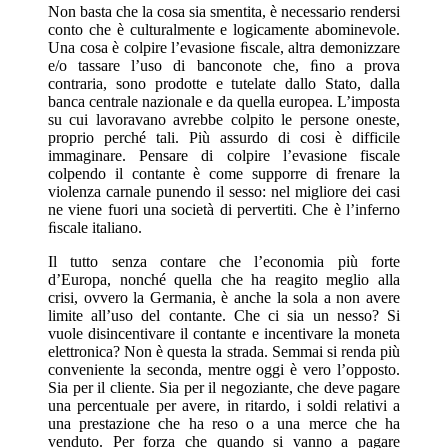
Non basta che la cosa sia smentita, è necessario rendersi
conto che è culturalmente e logicamente abominevole.
Una cosa è colpire l’evasione ﬁscale, altra demonizzare
e/o tassare l’uso di banconote che, ﬁno a prova
contraria, sono prodotte e tutelate dallo Stato, dalla
banca centrale nazionale e da quella europea. L’imposta
su cui lavoravano avrebbe colpito le persone oneste,
proprio perché tali. Più assurdo di cosi è difficile
immaginare. Pensare di colpire l’evasione fiscale
colpendo il contante è come supporre di frenare la
violenza carnale punendo il sesso: nel migliore dei casi
ne viene fuori una società di pervertiti. Che è l’inferno
ﬁscale italiano.
Il tutto senza contare che l’economia più forte
d’Europa, nonché quella che ha reagito meglio alla
crisi, ovvero la Germania, è anche la sola a non avere
limite all’uso del contante. Che ci sia un nesso? Si
vuole disincentivare il contante e incentivare la moneta
elettronica? Non è questa la strada. Semmai si renda più
conveniente la seconda, mentre oggi è vero l’opposto.
Sia per il cliente. Sia per il negoziante, che deve pagare
una percentuale per avere, in ritardo, i soldi relativi a
una prestazione che ha reso o a una merce che ha
venduto. Per forza che quando si vanno a pagare