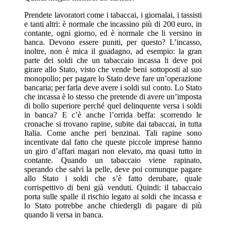
Prendete lavoratori come i tabaccai, i giornalai, i tassisti
e tanti altri: è normale che incassino più di 200 euro, in
contante, ogni giorno, ed è normale che li versino in
banca. Devono essere puniti, per questo? L’incasso,
inoltre, non è mica il guadagno, ad esempio: la gran
parte dei soldi che un tabaccaio incassa li deve poi
girare allo Stato, visto che vende beni sottoposti al suo
monopolio; per pagare lo Stato deve fare un’operazione
bancaria; per farla deve avere i soldi sul conto. Lo Stato
che incassa è lo stesso che pretende di avere un’imposta
di bollo superiore perché quel delinquente versa i soldi
in banca? E c’è anche l’orrida beffa: scorrendo le
cronache si trovano rapine, subite dai tabaccai, in tutta
Italia. Come anche peri benzinai. Tali rapine sono
incentivate dal fatto che queste piccole imprese hanno
un giro d’affari magari non elevato, ma quasi tutto in
contante. Quando un tabaccaio viene rapinato,
sperando che salvi la pelle, deve poi comunque pagare
allo Stato i soldi che s’è fatto derubare, quale
corrispettivo di beni già venduti. Quindi: il tabaccaio
porta sulle spalle il rischio legato ai soldi che incassa e
lo Stato potrebbe anche chiedergli di pagare di più
quando li versa in banca.