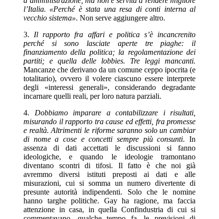
d’amministrazione, ma non è servita a rendere migliore
l’Italia. «Perché è stata una resa di conti interna al
vecchio sistema»
. Non serve aggiungere altro.
3.
Il rapporto fra affari e politica s’è incancrenito
perché si sono lasciate aperte tre piaghe: il
finanziamento della politica; la regolamentazione dei
partiti; e quella delle lobbies. Tre leggi mancanti.
Mancanze che derivano da un comune ceppo ipocrita (e
totalitario), ovvero il volere ciascuno essere interprete
degli «interessi generali», considerando degradante
incarnare quelli reali, per loro natura parziali.
4.
Dobbiamo imparare a contabilizzare i risultati,
misurando il rapporto tra cause ed effetti, fra promesse
e realtà. Altrimenti le riforme saranno solo un cambiar
di nome a cose e concetti sempre più consunti
. In
assenza di dati accettati le discussioni si fanno
ideologiche, e quando le ideologie tramontano
diventano scontri di tifosi. Il fatto è che noi già
avremmo diversi istituti preposti ai dati e alle
misurazioni, cui si somma un numero divertente di
presunte autorità indipendenti. Solo che le nomine
hanno targhe politiche. Gay ha ragione, ma faccia
attenzione in casa, in quella Confindustria di cui si
commentavano, qualche tempo fa, le previsioni di