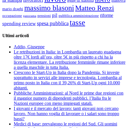
lavoratori
legge di stabilità
manovra
massimo blasoni
Matteo Renzi
mario draghi
pil
riforme
occupazione
pubblica amministrazione
pensioni
panorama
tasse
spesa pubblica
spending review
Ultimi articoli
Addio, Giuseppe
Le retribuzioni in Italia: in Lombardia un laureato guadagna
oltre 17€ lordi all’ora, oltre 5€ in più rispetto a chi ha la
licenza elementare. La retribuzione femminile rimane inferiore
a quella maschile in tutta Italia.
Crescono le Start-Up in Italia dopo la Pandemia. Si investe
soprattutto in servizi alle imprese e tecnologia. Lombardia al
primo posto in Italia con il 39,26% di Start-Up ogni 10.000
abitanti.
Pubbliche Amministrazioni: al Nord le prime due regioni con
il maggior numero di dipendenti pubblici. l’Italia fra le
Nazioni europee con meno impiegati statali.
I giovani e il mercato del lavoro: tanti giovani non cercano
lavoro. Non hanno voglia di lavorare o i salari sono troppo
bassi?
Medici di base: prevalgono le regioni del Sud. Gli uomini