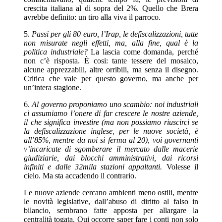
crescita italiana al di sopra del 2%. Quello che Brera
avrebbe defìnito: un tiro alla viva il parroco.
5.
Passi per gli 80 euro, l’Irap, le defiscalizzazioni, tutte
non misurate negli effetti, ma, alla fine, qual è la
politica industriale?
La lascia come domanda, perché
non c’è risposta. È cosi: tante tessere del mosaico,
alcune apprezzabili, altre orribili, ma senza il disegno.
Critica che vale per questo governo, ma anche per
un’intera stagione.
6.
Al governo proponiamo uno scambio: noi industriali
ci assumiamo l’onere di far crescere le nostre aziende,
il che significa investire (ma non possiamo riuscirci se
la defiscalizzazione inglese, per le nuove società, è
all’85%, mentre da noi si ferma al 20), voi governanti
v’incaricate di sgomberare il mercato dalle macerie
giudiziarie, dai blocchi amministrativi, dai ricorsi
infiniti e dalle 32mila stazioni appaltanti.
Volesse il
cielo. Ma sta accadendo il contrario.
Le nuove aziende cercano ambienti meno ostili, mentre
le novità legislative, dall’abuso di diritto al falso in
bilancio, sembrano fatte apposta per allargare la
centralità togata. Qui occorre saper fare i conti non solo