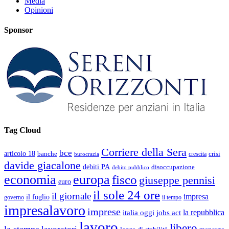
Media
Opinioni
Sponsor
Tag Cloud
Corriere della Sera
bce
articolo 18
banche
crisi
crescita
burocrazia
davide giacalone
debiti PA
disoccupazione
debito pubblico
economia
europa
fisco
giuseppe pennisi
euro
il sole 24 ore
il giornale
impresa
il foglio
governo
il tempo
impresalavoro
imprese
la repubblica
italia oggi
jobs act
lavoro
libero
la stampa