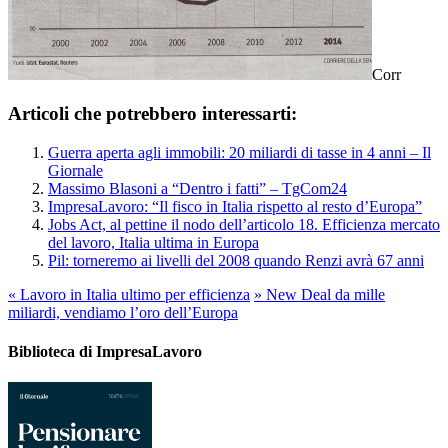
Corr
Articoli che potrebbero interessarti:
Guerra aperta agli immobili: 20 miliardi di tasse in 4 anni – Il
Giornale
Massimo Blasoni a “Dentro i fatti” – TgCom24
ImpresaLavoro: “Il fisco in Italia rispetto al resto d’Europa”
Jobs Act, al pettine il nodo dell’articolo 18. Efficienza mercato
del lavoro, Italia ultima in Europa
Pil: torneremo ai livelli del 2008 quando Renzi avrà 67 anni
«
Lavoro in Italia ultimo per efficienza
»
New Deal da mille
miliardi, vendiamo l’oro dell’Europa
Biblioteca di ImpresaLavoro