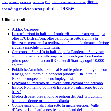
pil
riforme
occupazione
pubblica amministrazione
pensioni
panorama
tasse
spesa pubblica
spending review
Ultimi articoli
Addio, Giuseppe
Le retribuzioni in Italia: in Lombardia un laureato guadagna
oltre 17€ lordi all’ora, oltre 5€ in più rispetto a chi ha la
licenza elementare. La retribuzione femminile rimane inferiore
a quella maschile in tutta Italia.
Crescono le Start-Up in Italia dopo la Pandemia. Si investe
soprattutto in servizi alle imprese e tecnologia. Lombardia al
primo posto in Italia con il 39,26% di Start-Up ogni 10.000
abitanti.
Pubbliche Amministrazioni: al Nord le prime due regioni con
il maggior numero di dipendenti pubblici. l’Italia fra le
Nazioni europee con meno impiegati statali.
I giovani e il mercato del lavoro: tanti giovani non cercano
lavoro. Non hanno voglia di lavorare o i salari sono troppo
bassi?
Medici di base: prevalgono le regioni del Sud. Gli uomini
battono le donne ma non in pediatria
Competenze digitali: Italia sotto la media europea. Valle
d’Aosta e Lombardia possiedono i talenti del digitale.