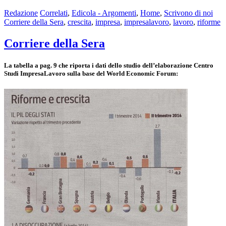
Redazione
Correlati
,
Edicola - Argomenti
,
Home
,
Scrivono di noi
Corriere della Sera
,
crescita
,
impresa
,
impresalavoro
,
lavoro
,
riforme
Corriere della Sera
La tabella a pag. 9 che riporta i dati dello studio dell’elaborazione Centro
Studi ImpresaLavoro sulla base del World Economic Forum: