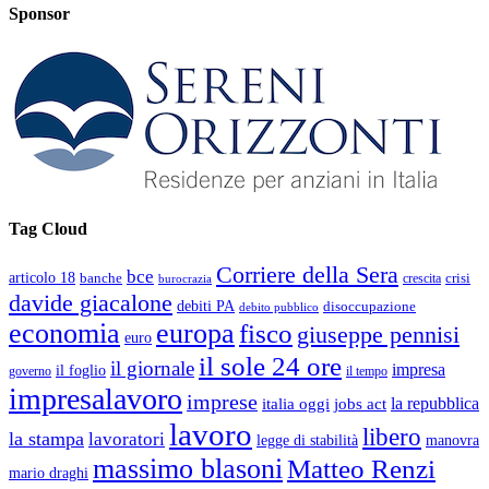
Sponsor
Tag Cloud
Corriere della Sera
bce
articolo 18
banche
crisi
crescita
burocrazia
davide giacalone
debiti PA
disoccupazione
debito pubblico
economia
europa
fisco
giuseppe pennisi
euro
il sole 24 ore
il giornale
impresa
il foglio
governo
il tempo
impresalavoro
imprese
la repubblica
italia oggi
jobs act
lavoro
libero
la stampa
lavoratori
legge di stabilità
manovra
massimo blasoni
Matteo Renzi
mario draghi