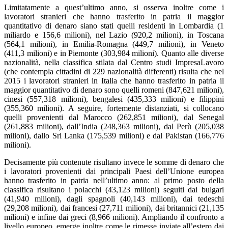
Limitatamente a quest’ultimo anno, si osserva inoltre come i
lavoratori stranieri che hanno trasferito in patria il maggior
quantitativo di denaro siano stati quelli residenti in Lombardia (1
miliardo e 156,6 milioni), nel Lazio (920,2 milioni), in Toscana
(564,1 milioni), in Emilia-Romagna (449,7 milioni), in Veneto
(411,3 milioni) e in Piemonte (303,984 milioni). Quanto alle diverse
nazionalità, nella classifica stilata dal Centro studi ImpresaLavoro
(che contempla cittadini di 229 nazionalità differenti) risulta che nel
2015 i lavoratori stranieri in Italia che hanno trasferito in patria il
maggior quantitativo di denaro sono quelli romeni (847,621 milioni),
cinesi (557,318 milioni), bengalesi (435,333 milioni) e filippini
(355,360 milioni). A seguire, fortemente distanziati, si collocano
quelli provenienti dal Marocco (262,851 milioni), dal Senegal
(261,883 milioni), dall’India (248,363 milioni), dal Perù (205,038
milioni), dallo Sri Lanka (175,539 milioni) e dal Pakistan (166,776
milioni).
Decisamente più contenute risultano invece le somme di denaro che
i lavoratori provenienti dai principali Paesi dell’Unione europea
hanno trasferito in patria nell’ultimo anno: al primo posto della
classifica risultano i polacchi (43,123 milioni) seguiti dai bulgari
(41,940 milioni), dagli spagnoli (40,143 milioni), dai tedeschi
(29,208 milioni), dai francesi (27,711 milioni), dai britannici (21,135
milioni) e infine dai greci (8,966 milioni). Ampliando il confronto a
livello europeo, emerge inoltre come le rimesse inviate all’estero dai