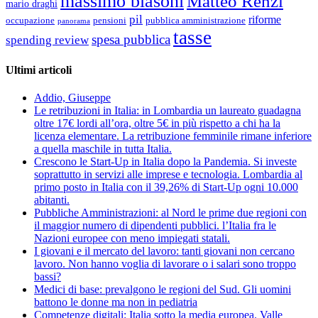
massimo blasoni
Matteo Renzi
mario draghi
pil
riforme
occupazione
pubblica amministrazione
pensioni
panorama
tasse
spesa pubblica
spending review
Ultimi articoli
Addio, Giuseppe
Le retribuzioni in Italia: in Lombardia un laureato guadagna
oltre 17€ lordi all’ora, oltre 5€ in più rispetto a chi ha la
licenza elementare. La retribuzione femminile rimane inferiore
a quella maschile in tutta Italia.
Crescono le Start-Up in Italia dopo la Pandemia. Si investe
soprattutto in servizi alle imprese e tecnologia. Lombardia al
primo posto in Italia con il 39,26% di Start-Up ogni 10.000
abitanti.
Pubbliche Amministrazioni: al Nord le prime due regioni con
il maggior numero di dipendenti pubblici. l’Italia fra le
Nazioni europee con meno impiegati statali.
I giovani e il mercato del lavoro: tanti giovani non cercano
lavoro. Non hanno voglia di lavorare o i salari sono troppo
bassi?
Medici di base: prevalgono le regioni del Sud. Gli uomini
battono le donne ma non in pediatria
Competenze digitali: Italia sotto la media europea. Valle