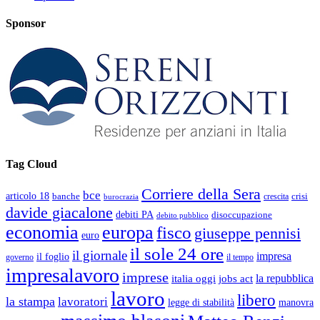
Sponsor
Tag Cloud
Corriere della Sera
bce
articolo 18
banche
crisi
crescita
burocrazia
davide giacalone
debiti PA
disoccupazione
debito pubblico
economia
europa
fisco
giuseppe pennisi
euro
il sole 24 ore
il giornale
impresa
il foglio
governo
il tempo
impresalavoro
imprese
la repubblica
italia oggi
jobs act
lavoro
libero
la stampa
lavoratori
legge di stabilità
manovra