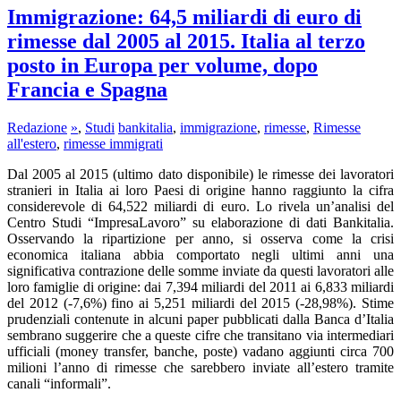
Immigrazione: 64,5 miliardi di euro di
rimesse dal 2005 al 2015. Italia al terzo
posto in Europa per volume, dopo
Francia e Spagna
Redazione
»
,
Studi
bankitalia
,
immigrazione
,
rimesse
,
Rimesse
all'estero
,
rimesse immigrati
Dal 2005 al 2015 (ultimo dato disponibile) le rimesse dei lavoratori
stranieri in Italia ai loro Paesi di origine hanno raggiunto la cifra
considerevole di 64,522 miliardi di euro. Lo rivela un’analisi del
Centro Studi “ImpresaLavoro” su elaborazione di dati Bankitalia.
Osservando la ripartizione per anno, si osserva come la crisi
economica italiana abbia comportato negli ultimi anni una
significativa contrazione delle somme inviate da questi lavoratori alle
loro famiglie di origine: dai 7,394 miliardi del 2011 ai 6,833 miliardi
del 2012 (-7,6%) fino ai 5,251 miliardi del 2015 (-28,98%). Stime
prudenziali contenute in alcuni paper pubblicati dalla Banca d’Italia
sembrano suggerire che a queste cifre che transitano via intermediari
ufficiali (money transfer, banche, poste) vadano aggiunti circa 700
milioni l’anno di rimesse che sarebbero inviate all’estero tramite
canali “informali”.