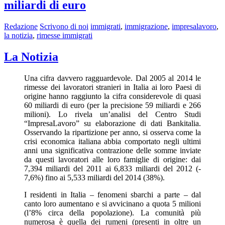
miliardi di euro
Redazione
Scrivono di noi
immigrati
,
immigrazione
,
impresalavoro
,
la notizia
,
rimesse immigrati
La Notizia
Una cifra davvero ragguardevole. Dal 2005 al 2014 le
rimesse dei lavoratori stranieri in Italia ai loro Paesi di
origine hanno raggiunto la cifra considerevole di quasi
60 miliardi di euro (per la precisione 59 miliardi e 266
milioni). Lo rivela un’analisi del Centro Studi
“ImpresaLavoro” su elaborazione di dati Bankitalia.
Osservando la ripartizione per anno, si osserva come la
crisi economica italiana abbia comportato negli ultimi
anni una significativa contrazione delle somme inviate
da questi lavoratori alle loro famiglie di origine: dai
7,394 miliardi del 2011 ai 6,833 miliardi del 2012 (­
7,6%) fino ai 5,533 miliardi del 2014 (­38%).
I residenti in Italia – fenomeni sbarchi a parte – dal
canto loro aumentano e si avvicinano a quota 5 milioni
(l’8% circa della popolazione). La comunità più
numerosa è quella dei rumeni (presenti in oltre un