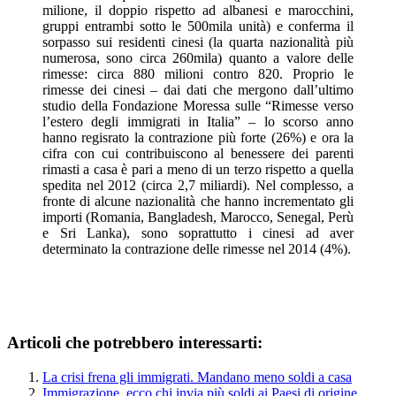
milione, il doppio rispetto ad albanesi e marocchini,
gruppi entrambi sotto le 500mila unità) e conferma il
sorpasso sui residenti cinesi (la quarta nazionalità più
numerosa, sono circa 260mila) quanto a valore delle
rimesse: circa 880 milioni contro 820. Proprio le
rimesse dei cinesi – dai dati che mergono dall’ultimo
studio della Fondazione Moressa sulle “Rimesse verso
l’estero degli immigrati in Italia” – lo scorso anno
hanno regisrato la contrazione più forte (­26%) e ora la
cifra con cui contribuiscono al benessere dei parenti
rimasti a casa è pari a meno di un terzo rispetto a quella
spedita nel 2012 (circa 2,7 miliardi). Nel complesso, a
fronte di alcune nazionalità che hanno incrementato gli
importi (Romania, Bangladesh, Marocco, Senegal, Perù
e Sri Lanka), sono soprattutto i cinesi ad aver
determinato la contrazione delle rimesse nel 2014 (­4%).
Articoli che potrebbero interessarti:
La crisi frena gli immigrati. Mandano meno soldi a casa
Immigrazione, ecco chi invia più soldi ai Paesi di origine