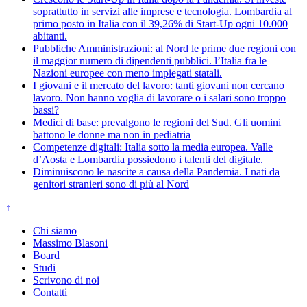
soprattutto in servizi alle imprese e tecnologia. Lombardia al
primo posto in Italia con il 39,26% di Start-Up ogni 10.000
abitanti.
Pubbliche Amministrazioni: al Nord le prime due regioni con
il maggior numero di dipendenti pubblici. l’Italia fra le
Nazioni europee con meno impiegati statali.
I giovani e il mercato del lavoro: tanti giovani non cercano
lavoro. Non hanno voglia di lavorare o i salari sono troppo
bassi?
Medici di base: prevalgono le regioni del Sud. Gli uomini
battono le donne ma non in pediatria
Competenze digitali: Italia sotto la media europea. Valle
d’Aosta e Lombardia possiedono i talenti del digitale.
Diminuiscono le nascite a causa della Pandemia. I nati da
genitori stranieri sono di più al Nord
↑
Chi siamo
Massimo Blasoni
Board
Studi
Scrivono di noi
Contatti