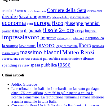
Corriere della Sera
bce
articolo 18
banche
crisi
crescita
burocrazia
davide giacalone
debiti PA
disoccupazione
debito pubblico
economia
europa
fisco
giuseppe pennisi
euro
il sole 24 ore
il giornale
impresa
il foglio
governo
il tempo
impresalavoro
imprese
la repubblica
italia oggi
jobs act
lavoro
libero
la stampa
lavoratori
legge di stabilità
manovra
massimo blasoni
Matteo Renzi
mario draghi
pil
riforme
occupazione
pubblica amministrazione
pensioni
panorama
tasse
spesa pubblica
spending review
Ultimi articoli
Addio, Giuseppe
Le retribuzioni in Italia: in Lombardia un laureato guadagna
oltre 17€ lordi all’ora, oltre 5€ in più rispetto a chi ha la
licenza elementare. La retribuzione femminile rimane inferiore
a quella maschile in tutta Italia.
Crescono le Start-Up in Italia dopo la Pandemia. Si investe