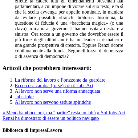
effetti: fa cadere tutti gli emendamenti presentati dai
parlamentari, a cui impone di votare sul suo testo, e fa sì
che la scelta avvenga per appello nominale, in maniera
da evitare possibili «franchi tiratori». Insomma, la
questione di fiducia è una «bacchetta magica» (o una
clava) in mano al governo. L’hanno usata a destra e a
sinistra. Ora tocca a un governo che dovrebbe essere il
più forte degli ultimi anni: ha un leader carismatico e
una grande prospettiva di crescita. Eppure Renzi ricorre
continuamente alla fiducia. Segno di forza, di debolezza
o di assenza di democrazia?
Articoli che potrebbero interessarti:
La riforma del lavoro e l’orizzonte da guardare
Ecco cosa cambia (forse) con il Jobs Act
Al lavoro non serve una riforma annacquata
Jobs Joke
Al lavoro non servono sedute spiritiche
«
Meno bamboccioni, ma “partire” resta un tabù
»
Sul Jobs Act
Renzi ha dimostrato di essere un politico navigato
Biblioteca di ImpresaLavoro