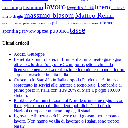
lavoro
libero
la stampa
lavoratori
legge di stabilità
manovra
massimo blasoni
Matteo Renzi
mario draghi
pil
riforme
occupazione
pubblica amministrazione
pensioni
panorama
tasse
spesa pubblica
spending review
Ultimi articoli
Addio, Giuseppe
Le retribuzioni in Italia: in Lombardia un laureato guadagna
oltre 17€ lordi all’ora, oltre 5€ in più rispetto a chi ha la
licenza elementare. La retribuzione femminile rimane inferiore
a quella maschile in tutta Italia.
Crescono le Start-Up in Italia dopo la Pandemia. Si investe
soprattutto in servizi alle imprese e tecnologia. Lombardia al
primo posto in Italia con il 39,26% di Start-Up ogni 10.000
abitanti.
Pubbliche Amministrazioni: al Nord le prime due regioni con
il maggior numero di dipendenti pubblici. l’Italia fra le
Nazioni europee con meno impiegati statali.
I giovani e il mercato del lavoro: tanti giovani non cercano
lavoro. Non hanno voglia di lavorare o i salari sono troppo
bassi?