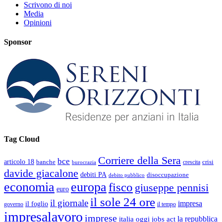
Scrivono di noi
Media
Opinioni
Sponsor
Tag Cloud
Corriere della Sera
bce
articolo 18
banche
crisi
crescita
burocrazia
davide giacalone
debiti PA
disoccupazione
debito pubblico
economia
europa
fisco
giuseppe pennisi
euro
il sole 24 ore
il giornale
impresa
il foglio
governo
il tempo
impresalavoro
imprese
la repubblica
italia oggi
jobs act