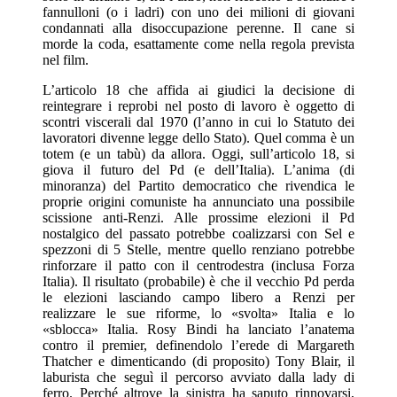
fannulloni (o i ladri) con uno dei milioni di giovani
condannati alla disoccupazione perenne. Il cane si
morde la coda, esattamente come nella regola prevista
nel film.
L’articolo 18 che affida ai giudici la decisione di
reintegrare i reprobi nel posto di lavoro è oggetto di
scontri viscerali dal 1970 (l’anno in cui lo Statuto dei
lavoratori divenne legge dello Stato). Quel comma è un
totem (e un tabù) da allora. Oggi, sull’articolo 18, si
giova il futuro del Pd (e dell’Italia). L’anima (di
minoranza) del Partito democratico che rivendica le
proprie origini comuniste ha annunciato una possibile
scissione anti-Renzi. Alle prossime elezioni il Pd
nostalgico del passato potrebbe coalizzarsi con Sel e
spezzoni di 5 Stelle, mentre quello renziano potrebbe
rinforzare il patto con il centrodestra (inclusa Forza
Italia). Il risultato (probabile) è che il vecchio Pd perda
le elezioni lasciando campo libero a Renzi per
realizzare le sue riforme, lo «svolta» Italia e lo
«sblocca» Italia. Rosy Bindi ha lanciato l’anatema
contro il premier, definendolo l’erede di Margareth
Thatcher e dimenticando (di proposito) Tony Blair, il
laburista che seguì il percorso avviato dalla lady di
ferro. Perché altrove la sinistra ha saputo rinnovarsi,