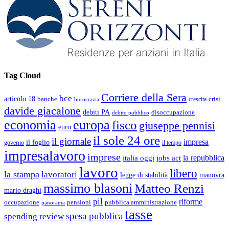
Tag Cloud
Corriere della Sera
bce
articolo 18
banche
crisi
crescita
burocrazia
davide giacalone
debiti PA
disoccupazione
debito pubblico
economia
europa
fisco
giuseppe pennisi
euro
il sole 24 ore
il giornale
impresa
il foglio
governo
il tempo
impresalavoro
imprese
la repubblica
italia oggi
jobs act
lavoro
libero
la stampa
lavoratori
legge di stabilità
manovra
massimo blasoni
Matteo Renzi
mario draghi
pil
riforme
occupazione
pubblica amministrazione
pensioni
panorama
tasse
spesa pubblica
spending review