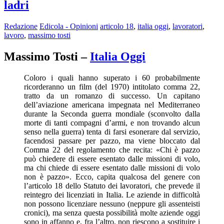
ladri
Redazione
Edicola - Opinioni
articolo 18
,
italia oggi
,
lavoratori
,
lavoro
,
massimo tosti
Massimo Tosti –
Italia Oggi
Coloro i quali hanno superato i 60 probabilmente
ricorderanno un film (del 1970) intitolato comma 22,
tratto da un romanzo di successo. Un capitano
dell’aviazione americana impegnata nel Mediterraneo
durante la Seconda guerra mondiale (sconvolto dalla
morte di tanti compagni d’armi, e non trovando alcun
senso nella guerra) tenta di farsi esonerare dal servizio,
facendosi passare per pazzo, ma viene bloccato dal
Comma 22 del regolamento che recita: «Chi è pazzo
può chiedere di essere esentato dalle missioni di volo,
ma chi chiede di essere esentato dalle missioni di volo
non è pazzo». Ecco, capita qualcosa del genere con
l’articolo 18 dello Statuto dei lavoratori, che prevede il
reintegro dei licenziati in Italia. Le aziende in difficoltà
non possono licenziare nessuno (neppure gli assenteisti
cronici), ma senza questa possibilità molte aziende oggi
sono in affanno e, fra l’altro, non riescono a sostituire i