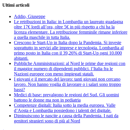
Ultimi articoli
Addio, Giuseppe
Le retribuzioni in Italia: in Lombardia un laureato guadagna
oltre 17€ lordi all’ora, oltre 5€ in più rispetto a chi ha la
licenza elementare. La retribuzione femminile rimane inferiore
a quella maschile in tutta Italia.
Crescono le Start-Up in Italia dopo la Pandemia. Si investe
soprattutto in servizi alle imprese e tecnologia. Lombardia al
primo posto in Italia con il 39,26% di Start-Up ogni 10.000
abitanti.
Pubbliche Amministrazioni: al Nord le prime due regioni con
il maggior numero di dipendenti pubblici. l’Italia fra le
Nazioni europee con meno impiegati statali.
I giovani e il mercato del lavoro: tanti giovani non cercano
lavoro. Non hanno voglia di lavorare o i salari sono troppo
bassi?
Medici di base: prevalgono le regioni del Sud. Gli uomini
battono le donne ma non in pediatria
Competenze digitali: Italia sotto la media europea. Valle
d’Aosta e Lombardia possiedono i talenti del digitale.
Diminuiscono le nascite a causa della Pandemia. I nati da
genitori stranieri sono di più al Nord