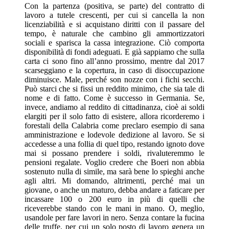
Con la partenza (positiva, se parte) del contratto di
lavoro a tutele crescenti, per cui si cancella la non
licenziabilità e si acquistano diritti con il passare del
tempo, è naturale che cambino gli ammortizzatori
sociali e sparisca la cassa integrazione. Ciò comporta
disponibilità di fondi adeguati. E già sappiamo che sulla
carta ci sono fino all’anno prossimo, mentre dal 2017
scarseggiano e la copertura, in caso di disoccupazione
diminuisce. Male, perché son nozze con i fichi secchi.
Può starci che si fissi un reddito minimo, che sia tale di
nome e di fatto. Come è successo in Germania. Se,
invece, andiamo al reddito di cittadinanza, cioè ai soldi
elargiti per il solo fatto di esistere, allora ricorderemo i
forestali della Calabria come preclaro esempio di sana
amministrazione e lodevole dedizione al lavoro. Se si
accedesse a una follia di quel tipo, restando ignoto dove
mai si possano prendere i soldi, rivaluteremmo le
pensioni regalate. Voglio credere che Boeri non abbia
sostenuto nulla di simile, ma sarà bene lo spieghi anche
agli altri. Mi domando, altrimenti, perché mai un
giovane, o anche un maturo, debba andare a faticare per
incassare 100 o 200 euro in più di quelli che
riceverebbe stando con le mani in mano. O, meglio,
usandole per fare lavori in nero. Senza contare la fucina
delle truffe, per cui un solo posto di lavoro genera un