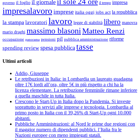
il sole 24 ore
il giornale
impresa
il foglio
governo
il tempo
impresalavoro
imprese
la repubblica
italia oggi
jobs act
lavoro
libero
la stampa
lavoratori
legge di stabilità
manovra
massimo blasoni
Matteo Renzi
mario draghi
pil
riforme
occupazione
pubblica amministrazione
pensioni
panorama
tasse
spesa pubblica
spending review
Ultimi articoli
Addio, Giuseppe
Le retribuzioni in Italia: in Lombardia un laureato guadagna
oltre 17€ lordi all’ora, oltre 5€ in più rispetto a chi ha la
licenza elementare. La retribuzione femminile rimane inferiore
a quella maschile in tutta Italia.
Crescono le Start-Up in Italia dopo la Pandemia. Si investe
soprattutto in servizi alle imprese e tecnologia. Lombardia al
primo posto in Italia con il 39,26% di Start-Up ogni 10.000
abitanti.
Pubbliche Amministrazioni: al Nord le prime due regioni con
il maggior numero di dipendenti pubblici. l’Italia fra le
Nazioni europee con meno impiegati statali.