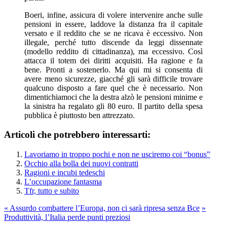
Boeri, infine, assicura di volere intervenire anche sulle
pensioni in essere, laddove la distanza fra il capitale
versato e il reddito che se ne ricava è eccessivo. Non
illegale, perché tutto discende da leggi dissennate
(modello reddito di cittadinanza), ma eccessivo. Così
attacca il totem dei diritti acquisiti. Ha ragione e fa
bene. Pronti a sostenerlo. Ma qui mi si consenta di
avere meno sicurezze, giacché gli sarà difficile trovare
qualcuno disposto a fare quel che è necessario. Non
dimentichiamoci che la destra alzò le pensioni minime e
la sinistra ha regalato gli 80 euro. Il partito della spesa
pubblica è piuttosto ben attrezzato.
Articoli che potrebbero interessarti:
Lavoriamo in troppo pochi e non ne usciremo coi “bonus”
Occhio alla bolla dei nuovi contratti
Ragioni e incubi tedeschi
L’occupazione fantasma
Tfr, tutto e subito
«
Assurdo combattere l’Europa, non ci sarà ripresa senza Bce
»
Produttività, l’Italia perde punti preziosi