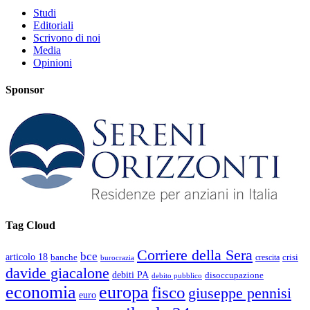
Studi
Editoriali
Scrivono di noi
Media
Opinioni
Sponsor
Tag Cloud
Corriere della Sera
bce
articolo 18
banche
crisi
crescita
burocrazia
davide giacalone
debiti PA
disoccupazione
debito pubblico
economia
europa
fisco
giuseppe pennisi
euro