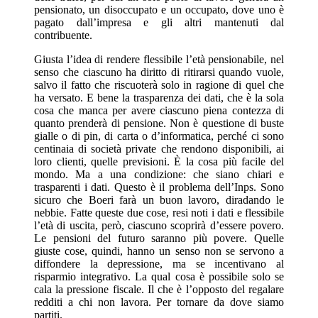
pensionato, un disoccupato e un occupato, dove uno è
pagato dall’impresa e gli altri mantenuti dal
contribuente.
Giusta l’idea di rendere flessibile l’età pensionabile, nel
senso che ciascuno ha diritto di ritirarsi quando vuole,
salvo il fatto che riscuoterà solo in ragione di quel che
ha versato. E bene la trasparenza dei dati, che è la sola
cosa che manca per avere ciascuno piena contezza di
quanto prenderà di pensione. Non è questione di buste
gialle o di pin, di carta o d’informatica, perché ci sono
centinaia di società private che rendono disponibili, ai
loro clienti, quelle previsioni. È la cosa più facile del
mondo. Ma a una condizione: che siano chiari e
trasparenti i dati. Questo è il problema dell’Inps. Sono
sicuro che Boeri farà un buon lavoro, diradando le
nebbie. Fatte queste due cose, resi noti i dati e flessibile
l’età di uscita, però, ciascuno scoprirà d’essere povero.
Le pensioni del futuro saranno più povere. Quelle
giuste cose, quindi, hanno un senso non se servono a
diffondere la depressione, ma se incentivano al
risparmio integrativo. La qual cosa è possibile solo se
cala la pressione fiscale. Il che è l’opposto del regalare
redditi a chi non lavora. Per tornare da dove siamo
partiti.