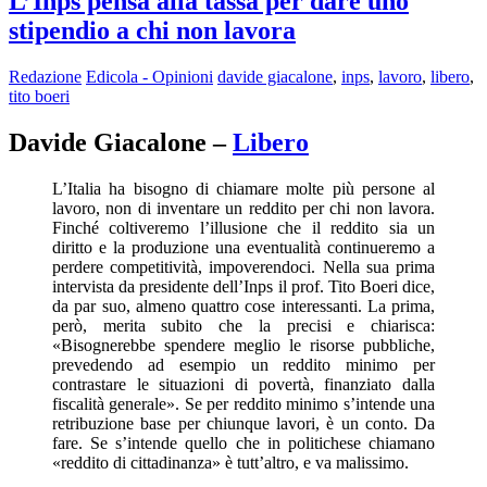
L’Inps pensa alla tassa per dare uno
stipendio a chi non lavora
Redazione
Edicola - Opinioni
davide giacalone
,
inps
,
lavoro
,
libero
,
tito boeri
Davide Giacalone –
Libero
L’Italia ha bisogno di chiamare molte più persone al
lavoro, non di inventare un reddito per chi non lavora.
Finché coltiveremo l’illusione che il reddito sia un
diritto e la produzione una eventualità continueremo a
perdere competitività, impoverendoci. Nella sua prima
intervista da presidente dell’Inps il prof. Tito Boeri dice,
da par suo, almeno quattro cose interessanti. La prima,
però, merita subito che la precisi e chiarisca:
«Bisognerebbe spendere meglio le risorse pubbliche,
prevedendo ad esempio un reddito minimo per
contrastare le situazioni di povertà, finanziato dalla
fiscalità generale». Se per reddito minimo s’intende una
retribuzione base per chiunque lavori, è un conto. Da
fare. Se s’intende quello che in politichese chiamano
«reddito di cittadinanza» è tutt’altro, e va malissimo.