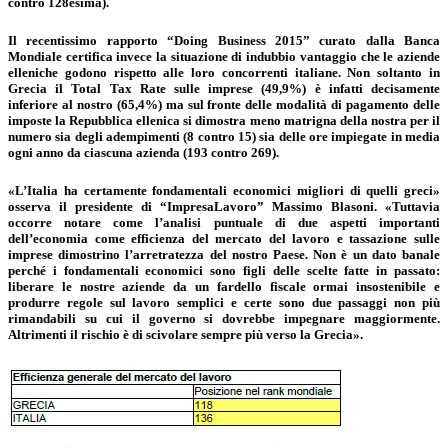
contro 128esima).
Il recentissimo rapporto “Doing Business 2015” curato dalla Banca
Mondiale certifica invece la situazione di indubbio vantaggio che le aziende
elleniche godono rispetto alle loro concorrenti italiane. Non soltanto in
Grecia il Total Tax Rate sulle imprese (49,9%) è infatti decisamente
inferiore al nostro (65,4%) ma sul fronte delle modalità di pagamento delle
imposte la Repubblica ellenica si dimostra meno matrigna della nostra per il
numero sia degli adempimenti (8 contro 15) sia delle ore impiegate in media
ogni anno da ciascuna azienda (193 contro 269).
«L’Italia ha certamente fondamentali economici migliori di quelli greci»
osserva il presidente di “ImpresaLavoro” Massimo Blasoni. «Tuttavia
occorre notare come l’analisi puntuale di due aspetti importanti
dell’economia come efficienza del mercato del lavoro e tassazione sulle
imprese dimostrino l’arretratezza del nostro Paese. Non è un dato banale
perché i fondamentali economici sono figli delle scelte fatte in passato:
liberare le nostre aziende da un fardello fiscale ormai insostenibile e
produrre regole sul lavoro semplici e certe sono due passaggi non più
rimandabili su cui il governo si dovrebbe impegnare maggiormente.
Altrimenti il rischio è di scivolare sempre più verso la Grecia».