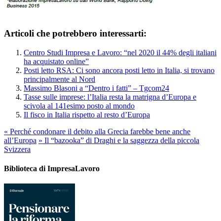
Articoli che potrebbero interessarti:
Centro Studi Impresa e Lavoro: “nel 2020 il 44% degli italiani
ha acquistato online”
Posti letto RSA: Ci sono ancora posti letto in Italia, si trovano
principalmente al Nord
Massimo Blasoni a “Dentro i fatti” – Tgcom24
Tasse sulle imprese: l’Italia resta la matrigna d’Europa e
scivola al 141esimo posto al mondo
Il fisco in Italia rispetto al resto d’Europa
«
Perché condonare il debito alla Grecia farebbe bene anche
all’Europa
»
Il “bazooka” di Draghi e la saggezza della piccola
Svizzera
Biblioteca di ImpresaLavoro