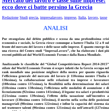
Mercato del lavoro e tasse sulle imprese:
ecco dove ci batte persino la Grecia
Redazione
Studi
grecia
,
impresalavoro
,
imprese
,
Italia
,
lavoro
,
tasse
ANALISI
Pur strangolata dal debito pubblico e scossa da una profondissima crisi
economica e sociale, la Grecia riesce comunque a battere l’Italia 12 a 0 sul
fronte del mercato del lavoro e delle tasse sulle imprese. È quanto emerge da
una ricerca del Centro studi “ImpresaLavoro”, che ha elaborato i dati più
recenti pubblicati dal World Economic Forum e dalla Banca Mondiale.
Analizzando le classifiche del “Global Competitiviness Report 2014-2015”
stilate dal World Economic Forum si scopre infatti che la Grecia occupa nel
rank mondiale una posizione migliore della nostra per quanto riguarda
l’efficienza generale del mercato del lavoro (è 118esima mentre l’Italia è
136esima), la collaborazione nelle relazioni tra imprese e lavoratore
(108esima contro 137esima), la flessibilità nella determinazione dei salari
(118esima contro 138esima), l’efficienza nelle modalità di assunzione e di
licenziamento (92esima contro 141esima), il legame tra salari e produttività
(121esima contro 139esima), l’effetto della tassazione sull’incentivo a
lavorare (138esima contro 143esima), il merito nella scelta delle posizioni
manageriali (98esima contro 122esima) e infine la capacità del sistema sia
nel trattenere talenti (96esima contro 121esima) sia nell’attrarli (127esima