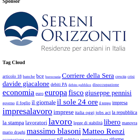
Sponsor
Tag Cloud
Corriere della Sera
bce
articolo 18
banche
crisi
crescita
burocrazia
davide giacalone
debiti PA
disoccupazione
debito pubblico
economia
europa
fisco
giuseppe pennisi
euro
il sole 24 ore
il giornale
impresa
il foglio
governo
il tempo
impresalavoro
imprese
la repubblica
italia oggi
jobs act
lavoro
libero
la stampa
lavoratori
legge di stabilità
manovra
massimo blasoni
Matteo Renzi
mario draghi
pil
riforme
occupazione
pubblica amministrazione
pensioni
panorama