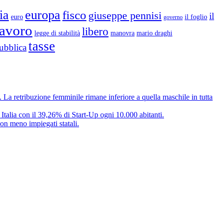
ia
europa
fisco
giuseppe pennisi
il
euro
il foglio
governo
lavoro
libero
legge di stabilità
mario draghi
manovra
tasse
ubblica
e. La retribuzione femminile rimane inferiore a quella maschile in tutta
 Italia con il 39,26% di Start-Up ogni 10.000 abitanti.
on meno impiegati statali.