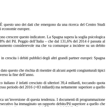
. È questo uno dei dati che emergono da una ricerca del Centro Studi
li economie europee.
dono crescere questo indicatore. La Spagna supera la soglia psicologica
% del Pil. Peggio dell’Italia – che dal 131,6% del 2014 è passata al
un aumento considerevole ma che va comunque a incidere su un debito
in crescita i debiti pubblici degli altri grandi partner europei: Spagna
ato questo che rischia di risentire di alcuni aspetti congiunturali tipici
erso la fine dell’anno.
co italiano è infatti cresciuto di ulteriori 39,4 miliardi, toccando quota
stesso periodo del 2016 (+83 miliardi) ma nettamente superiore a quello
 circa un’inversione di questa tendenza. I documenti di programmazione
 l’esecutivo ha immaginato un rapporto debito/Pil superiore a quello che