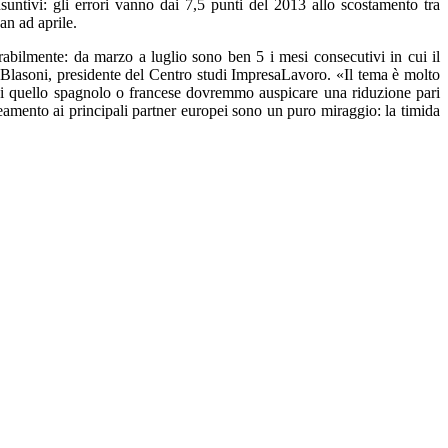
onsuntivi: gli errori vanno dai 7,5 punti del 2013 allo scostamento tra
an ad aprile.
abilmente: da marzo a luglio sono ben 5 i mesi consecutivi in cui il
 Blasoni, presidente del Centro studi ImpresaLavoro. «Il tema è molto
i di quello spagnolo o francese dovremmo auspicare una riduzione pari
neamento ai principali partner europei sono un puro miraggio: la timida