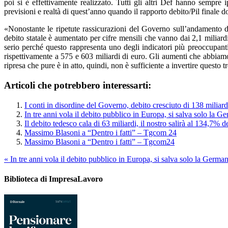
poi si è effettivamente realizzato. Tutti gli altri Def hanno sempre i
previsioni e realtà di quest’anno quando il rapporto debito/Pil finale 
«Nonostante le ripetute rassicurazioni del Governo sull’andamento d
debito statale è aumentato per cifre mensili che vanno dai 2,1 milia
serio perché questo rappresenta uno degli indicatori più preoccupant
rispettivamente a 575 e 603 miliardi di euro. Gli aumenti che abbiamo 
ripresa che pure è in atto, quindi, non è sufficiente a invertire questo t
Articoli che potrebbero interessarti:
I conti in disordine del Governo, debito cresciuto di 138 miliard
In tre anni vola il debito pubblico in Europa, si salva solo la G
Il debito tedesco cala di 63 miliardi, il nostro salirà al 134,7% de
Massimo Blasoni a “Dentro i fatti” – Tgcom 24
Massimo Blasoni a “Dentro i fatti” – Tgcom24
«
In tre anni vola il debito pubblico in Europa, si salva solo la German
Biblioteca di ImpresaLavoro