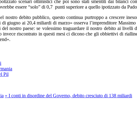
potizzato scenari ottimistici che poi sono stati smentiti dai bilanci c
dovrebbe essere “solo” di 0,7 punti superiore a quello ipotizzato da Pado
el nostro debito pubblico, questo continua purtroppo a crescere inesor
rdi di giugno ai 20,4 miliardi di marzo» osserva l’imprenditore Massimo
i del nostro paese: se volessimo traguardare il nostro debito ai livell
invece riscontrato in questi mesi ci dicono che gli obbiettivi di rialli
rend».
i
ermania
l Pil
ia
»
I conti in disordine del Governo, debito cresciuto di 138 miliardi