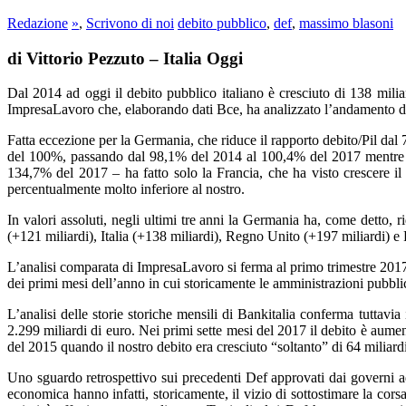
Redazione
»
,
Scrivono di noi
debito pubblico
,
def
,
massimo blasoni
di Vittorio Pezzuto – Italia Oggi
Dal 2014 ad oggi il debito pubblico italiano è cresciuto di 138 mil
ImpresaLavoro che, elaborando dati Bce, ha analizzato l’andamento de
Fatta eccezione per la Germania, che riduce il rapporto debito/Pil dal
del 100%, passando dal 98,1% del 2014 al 100,4% del 2017 mentre il 
134,7% del 2017 – ha fatto solo la Francia, che ha visto crescere 
percentualmente molto inferiore al nostro.
In valori assoluti, negli ultimi tre anni la Germania ha, come detto, r
(+121 miliardi), Italia (+138 miliardi), Regno Unito (+197 miliardi) e 
L’analisi comparata di ImpresaLavoro si ferma al primo trimestre 2017, da
dei primi mesi dell’anno in cui storicamente le amministrazioni pubbli
L’analisi delle storie storiche mensili di Bankitalia conferma tuttavia i
2.299 miliardi di euro. Nei primi sette mesi del 2017 il debito è aume
del 2015 quando il nostro debito era cresciuto “soltanto” di 64 miliardi
Uno sguardo retrospettivo sui precedenti Def approvati dai governi ad
economica hanno infatti, storicamente, il vizio di sottostimare la cors