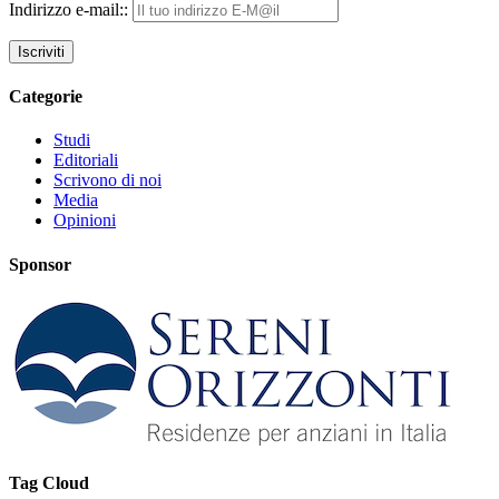
Indirizzo e-mail::
Categorie
Studi
Editoriali
Scrivono di noi
Media
Opinioni
Sponsor
Tag Cloud