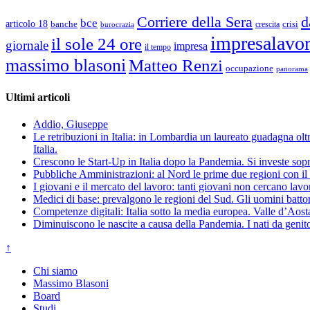
d
Corriere della Sera
bce
articolo 18
banche
crisi
crescita
burocrazia
impresalavo
il sole 24 ore
giornale
impresa
il tempo
massimo blasoni
Matteo Renzi
occupazione
panorama
Ultimi articoli
Addio, Giuseppe
Le retribuzioni in Italia: in Lombardia un laureato guadagna oltre
Italia.
Crescono le Start-Up in Italia dopo la Pandemia. Si investe sopr
Pubbliche Amministrazioni: al Nord le prime due regioni con il 
I giovani e il mercato del lavoro: tanti giovani non cercano lav
Medici di base: prevalgono le regioni del Sud. Gli uomini batto
Competenze digitali: Italia sotto la media europea. Valle d’Aost
Diminuiscono le nascite a causa della Pandemia. I nati da genito
↑
Chi siamo
Massimo Blasoni
Board
Studi