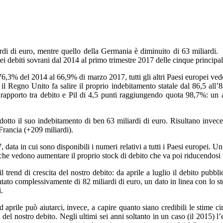
iardi di euro, mentre quello della Germania è diminuito di 63 miliardi
i debiti sovrani dal 2014 al primo trimestre 2017 delle cinque principa
 76,3% del 2014 al 66,9% di marzo 2017, tutti gli altri Paesi europei ve
Regno Unito fa salire il proprio indebitamento statale dal 86,5 all’88
il rapporto tra debito e Pil di 4,5 punti raggiungendo quota 98,7%: 
idotto il suo indebitamento di ben 63 miliardi di euro. Risultano invece 
Francia (+209 miliardi).
ta in cui sono disponibili i numeri relativi a tutti i Paesi europei. Un d
che vedono aumentare il proprio stock di debito che va poi riducendosi v
l trend di crescita del nostro debito: da aprile a luglio il debito pubbli
ntato complessivamente di 82 miliardi di euro, un dato in linea con lo 
.
 aprile può aiutarci, invece, a capire quanto siano credibili le stime
a del nostro debito. Negli ultimi sei anni soltanto in un caso (il 2015)