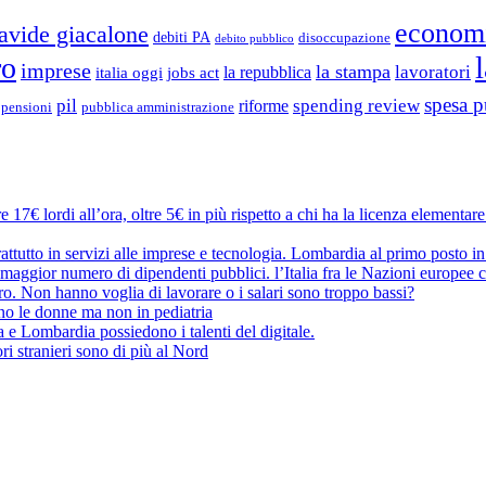
econom
avide giacalone
debiti PA
disoccupazione
debito pubblico
ro
imprese
la stampa
lavoratori
la repubblica
italia oggi
jobs act
spesa p
pil
spending review
riforme
pubblica amministrazione
pensioni
 17€ lordi all’ora, oltre 5€ in più rispetto a chi ha la licenza elementar
attutto in servizi alle imprese e tecnologia. Lombardia al primo posto in
maggior numero di dipendenti pubblici. l’Italia fra le Nazioni europee c
oro. Non hanno voglia di lavorare o i salari sono troppo bassi?
no le donne ma non in pediatria
a e Lombardia possiedono i talenti del digitale.
ri stranieri sono di più al Nord