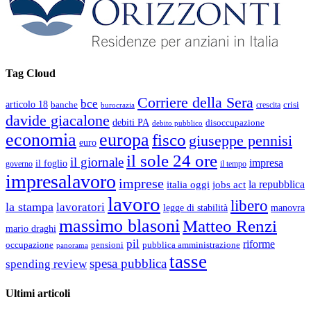
Tag Cloud
Corriere della Sera
bce
articolo 18
banche
crisi
crescita
burocrazia
davide giacalone
debiti PA
disoccupazione
debito pubblico
economia
europa
fisco
giuseppe pennisi
euro
il sole 24 ore
il giornale
impresa
il foglio
governo
il tempo
impresalavoro
imprese
la repubblica
italia oggi
jobs act
lavoro
libero
la stampa
lavoratori
legge di stabilità
manovra
massimo blasoni
Matteo Renzi
mario draghi
pil
riforme
occupazione
pubblica amministrazione
pensioni
panorama
tasse
spesa pubblica
spending review
Ultimi articoli